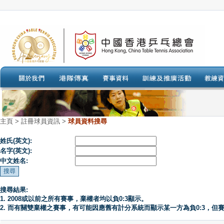
主頁
>
註冊球員資訊 >
球員資料搜尋
姓氏(英文):
名字(英文):
中文姓名:
搜尋結果:
1. 2008或以前之所有賽事，棄權者均以負0:3顯示。
2. 而有關雙棄權之賽事，有可能因應舊有計分系統而顯示某一方為負0:3，