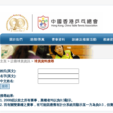
主頁
>
註冊球員資訊 >
球員資料搜尋
姓氏(英文):
名字(英文):
中文姓名:
搜尋結果:
1. 2008或以前之所有賽事，棄權者均以負0:3顯示。
2. 而有關雙棄權之賽事，有可能因應舊有計分系統而顯示某一方為負0:3，