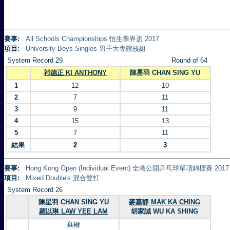
賽事:
All Schools Championships 恒生學界盃 2017
項目:
University Boys Singles 男子大專院校組
System Record 29
Round of 64
祁德正 KI ANTHONY
陳星羽 CHAN SING YU
1
12
10
2
7
11
3
9
11
4
15
13
5
7
11
結果
2
3
賽事:
Hong Kong Open (Individual Event) 全港公開乒乓球單項錦標賽 2017
項目:
Mixed Double's 混合雙打
System Record 26
陳星羽 CHAN SING YU
麥嘉靜 MAK KA CHING
羅以琳 LAW YEE LAM
胡家誠 WU KA SHING
棄權