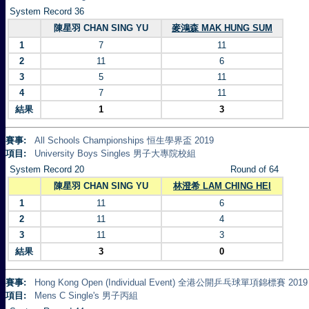
System Record 36
陳星羽 CHAN SING YU
麥鴻森 MAK HUNG SUM
1
7
11
2
11
6
3
5
11
4
7
11
結果
1
3
賽事:
All Schools Championships 恒生學界盃 2019
項目:
University Boys Singles 男子大專院校組
System Record 20
Round of 64
陳星羽 CHAN SING YU
林澄希 LAM CHING HEI
1
11
6
2
11
4
3
11
3
結果
3
0
賽事:
Hong Kong Open (Individual Event) 全港公開乒乓球單項錦標賽 2019
項目:
Mens C Single's 男子丙組