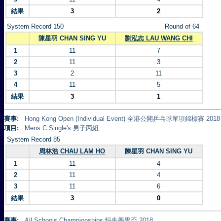
結果
3
2
System Record 150
Round of 64
陳星羽 CHAN SING YU
劉泓志 LAU WANG CHI
1
11
7
2
11
3
3
2
11
4
11
5
結果
3
1
賽事:
Hong Kong Open (Individual Event) 全港公開乒乓球單項錦標賽 2018
項目:
Mens C Single's 男子丙組
System Record 85
周林浩 CHAU LAM HO
陳星羽 CHAN SING YU
1
11
4
2
11
4
3
11
6
結果
3
0
賽事:
All Schools Championships 恒生學界盃 2018