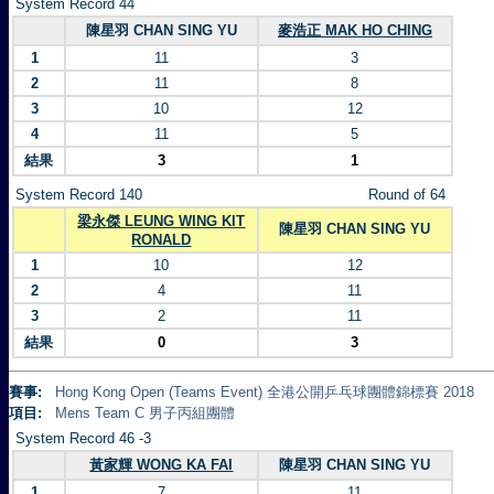
System Record 44
陳星羽 CHAN SING YU
麥浩正 MAK HO CHING
1
11
3
2
11
8
3
10
12
4
11
5
結果
3
1
System Record 140
Round of 64
梁永傑 LEUNG WING KIT
陳星羽 CHAN SING YU
RONALD
1
10
12
2
4
11
3
2
11
結果
0
3
賽事:
Hong Kong Open (Teams Event) 全港公開乒乓球團體錦標賽 2018
項目:
Mens Team C 男子丙組團體
System Record 46 -3
黃家輝 WONG KA FAI
陳星羽 CHAN SING YU
1
7
11