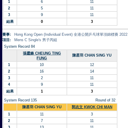
1
6
11
2
5
11
3
9
11
結果
0
3
賽事:
Hong Kong Open (Individual Event) 全港公開乒乓球單項錦標賽 2022
項目:
Mens C Single's 男子丙組
System Record 84
張霆鋒 CHEUNG TING
陳星羽 CHAN SING YU
FUNG
1
10
12
2
16
14
3
2
11
4
9
11
結果
1
3
System Record 135
Round of 32
陳星羽 CHAN SING YU
郭志文 KWOK CHI MAN
1
11
3
2
7
11
3
13
11