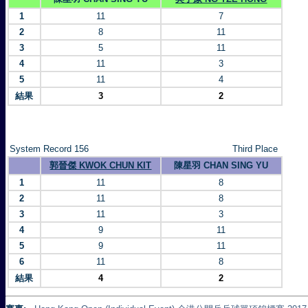
1
11
7
2
8
11
3
5
11
4
11
3
5
11
4
結果
3
2
System Record 156
Third Place
郭晉傑 KWOK CHUN KIT
陳星羽 CHAN SING YU
1
11
8
2
11
8
3
11
3
4
9
11
5
9
11
6
11
8
結果
4
2