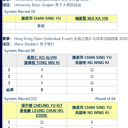
項目:
University Boys Singles 男子大專院校組
System Record 19
陳星羽 CHAN SING YU
梅家賢 MUI KA YIN
棄權
賽事:
Hong Kong Open (Individual Event) 全港公開乒乓球單項錦標賽 2018
項目:
Mens Double's 男子雙打
System Record 96
高哲仁 KO ALVIN
陳星羽 CHAN SING YU
湯偉祺 TONG WAI KI
吳穎奇 NG WING KI
1
4
11
2
6
11
3
5
11
結果
0
3
System Record 212
Round of 64
張宇傑 CHEUNG YU KIT
陳星羽 CHAN SING YU
梁俊豪 LEUNG CHUN HO,
吳穎奇 NG WING KI
EDDIE
1
11
6