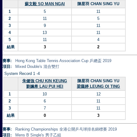
蘇文毅 SO MAN NGAI
陳星羽 CHAN SING YU
1
5
11
2
11
5
3
9
11
4
13
11
5
11
4
結果
3
2
賽事:
Hong Kong Table Tennis Association Cup 乒總盃 2019
項目:
Mixed Double's 混合雙打
System Record 1 -4
朱健強 CHU KIN KEUNG
陳星羽 CHAN SING YU
劉姵希 LAU PUI HEI
梁藹婷 LEUNG OI TING
1
10
12
2
6
11
3
7
11
結果
0
3
賽事:
Ranking Championships 全港公開乒乓球排名錦標賽 2019
項目:
Mens B Single's 男子乙組