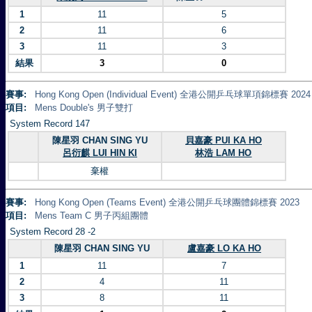
1
11
5
2
11
6
3
11
3
結果
3
0
賽事:
Hong Kong Open (Individual Event) 全港公開乒乓球單項錦標賽 2024
項目:
Mens Double's 男子雙打
System Record 147
陳星羽 CHAN SING YU
貝嘉豪 PUI KA HO
呂衍麒 LUI HIN KI
林浩 LAM HO
棄權
賽事:
Hong Kong Open (Teams Event) 全港公開乒乓球團體錦標賽 2023
項目:
Mens Team C 男子丙組團體
System Record 28 -2
陳星羽 CHAN SING YU
盧嘉豪 LO KA HO
1
11
7
2
4
11
3
8
11