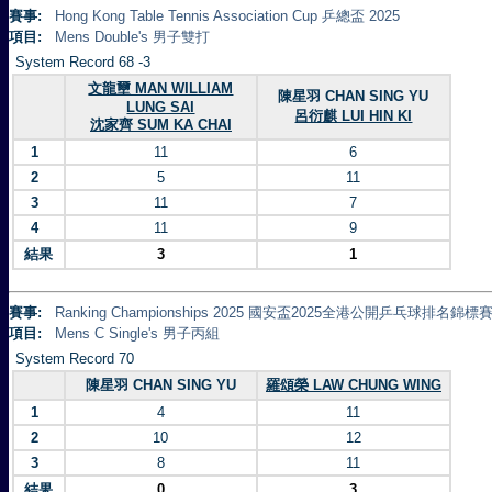
賽事:
Hong Kong Table Tennis Association Cup 乒總盃 2025
項目:
Mens Double's 男子雙打
System Record 68 -3
文龍壐 MAN WILLIAM
陳星羽 CHAN SING YU
LUNG SAI
呂衍麒 LUI HIN KI
沈家齊 SUM KA CHAI
1
11
6
2
5
11
3
11
7
4
11
9
結果
3
1
賽事:
Ranking Championships 2025 國安盃2025全港公開乒乓球排名錦標賽 
項目:
Mens C Single's 男子丙組
System Record 70
陳星羽 CHAN SING YU
羅頌榮 LAW CHUNG WING
1
4
11
2
10
12
3
8
11
結果
0
3