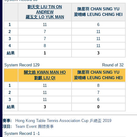
劉天安 LIU TIN ON
陳星羽 CHAN SING YU
ANDREW
梁晴睎 LEUNG CHING HEI
羅玉文 LO YUK MAN
1
11
6
2
7
11
3
7
11
4
8
11
結果
1
3
System Record 129
Round of 32
關文皓 KWAN MAN HO
陳星羽 CHAN SING YU
劉麒 LIU QI
梁晴睎 LEUNG CHING HEI
1
11
8
2
11
7
3
11
6
結果
3
0
賽事:
Hong Kong Table Tennis Association Cup 乒總盃 2019
項目:
Team Event 團體賽事
System Record 1 -1