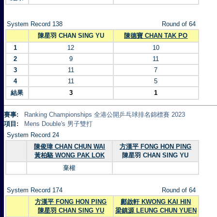
System Record 138
Round of 64
陳星羽 CHAN SING YU
陳德寶 CHAN TAK PO
1
12
10
2
9
11
3
11
7
4
11
5
結果
3
1
賽事:
Ranking Championships 全港公開乒乓球排名錦標賽 2023
項目:
Mens Double's 男子雙打
System Record 24
陳俊瑋 CHAN CHUN WAI
方漢平 FONG HON PING
黃柏駱 WONG PAK LOK
陳星羽 CHAN SING YU
棄權
System Record 174
Round of 64
方漢平 FONG HON PING
鄺啟軒 KWONG KAI HIN
陳星羽 CHAN SING YU
梁鎮源 LEUNG CHUN YUEN