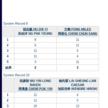
System Record 8
胡志懿 HU ZHI YI
方翱 FONG MILES
吳柏洋 NG PAK YEUNG
周晉生 CHOW CHUN SANG
1
8
11
2
6
11
3
11
5
4
11
4
5
3
11
結果
2
3
System Record 10
胡彥朗 WU YIN LONG
賴尚霖 LAI SHEUNG LAM
RAVEN
CAESAR
周博彥 CHOW POK YIN
池延浩希 IKENOBE HIROKI
1
11
4
2
11
5
3
10
12