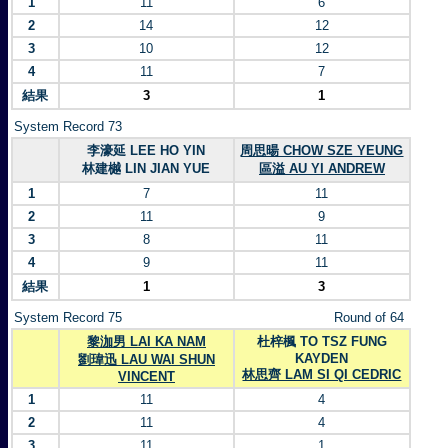
1
11
6
2
14
12
3
10
12
4
11
7
結果
3
1
System Record 73
李濠延 LEE HO YIN
周思暘 CHOW SZE YEUNG
林建樾 LIN JIAN YUE
區溢 AU YI ANDREW
1
7
11
2
11
9
3
8
11
4
9
11
結果
1
3
System Record 75
Round of 64
黎泇男 LAI KA NAM
杜梓楓 TO TSZ FUNG
KAYDEN
劉瑋迅 LAU WAI SHUN
林思齊 LAM SI QI CEDRIC
VINCENT
1
11
4
2
11
4
3
11
1