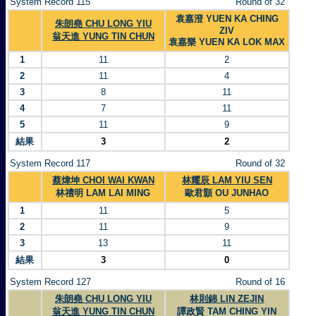
System Record 115
Round of 32
袁嘉澄 YUEN KA CHING
朱朗堯 CHU LONG YIU
ZIV
翁天進 YUNG TIN CHUN
袁嘉樂 YUEN KA LOK MAX
1
11
2
2
11
4
3
8
11
4
7
11
5
11
9
結果
3
2
System Record 117
Round of 32
蔡煒坤 CHOI WAI KWAN
林耀辰 LAM YIU SEN
林禮明 LAM LAI MING
歐君顥 OU JUNHAO
1
11
5
2
11
9
3
13
11
結果
3
0
System Record 127
Round of 16
朱朗堯 CHU LONG YIU
林則錦 LIN ZEJIN
翁天進 YUNG TIN CHUN
譚政賢 TAM CHING YIN