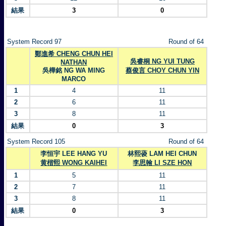
結果
3
0
System Record 97
Round of 64
鄭進希 CHENG CHUN HEI
吳睿桐 NG YUI TUNG
NATHAN
吳樺銘 NG WA MING
蔡俊言 CHOY CHUN YIN
MARCO
1
4
11
2
6
11
3
8
11
結果
0
3
System Record 105
Round of 64
李恒宇 LEE HANG YU
林熙葰 LAM HEI CHUN
黄楷熙 WONG KAIHEI
李思翰 LI SZE HON
1
5
11
2
7
11
3
8
11
結果
0
3