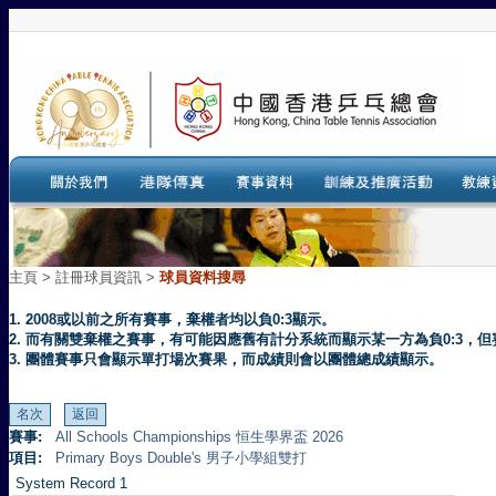
主頁
>
註冊球員資訊 >
球員資料搜尋
1. 2008或以前之所有賽事，棄權者均以負0:3顯示。
2. 而有關雙棄權之賽事，有可能因應舊有計分系統而顯示某一方為負0:3
3. 團體賽事只會顯示單打場次賽果，而成績則會以團體總成績顯示。
賽事:
All Schools Championships 恒生學界盃 2026
項目:
Primary Boys Double's 男子小學組雙打
System Record 1