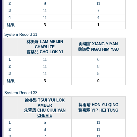
2
9
11
3
11
7
4
11
4
結果
3
1
System Record 31
林美臻 LAM MEIJIN
向翊言 XIANG YIYAN
CHARLIZE
魏謙柔 NGAI HIM YAU
曹樂兒 CHO LOK YI
1
11
6
2
11
8
3
11
5
結果
3
0
System Record 33
徐睿樂 TSUI YUI LOK
韓雨晴 HON YU QING
AMBER
朱翠恩 CHU CHUI YAN
葉熹駧 YIP HEI TUNG
CHERIE
1
5
11
2
8
11
3
7
11