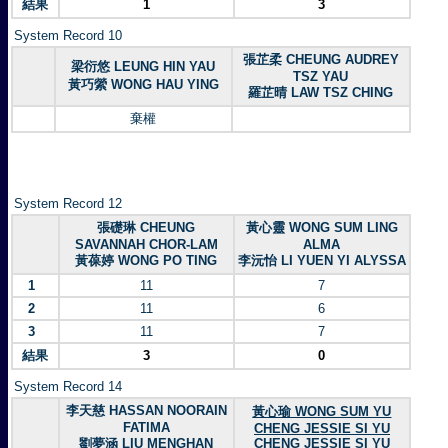
結果
1
3
System Record 10
張芷柔 CHEUNG AUDREY
梁衍悠 LEUNG HIN YAU
TSZ YAU
黃巧縈 WONG HAU YING
羅芷晴 LAW TSZ CHING
棄權
System Record 12
張礎琳 CHEUNG
黃心靈 WONG SUM LING
SAVANNAH CHOR-LAM
ALMA
黃葆婷 WONG PO TING
李沅怡 LI YUEN YI ALYSSA
1
11
7
2
11
6
3
11
7
結果
3
0
System Record 14
李天慈 HASSAN NOORAIN
黃心瑜 WONG SUM YU
FATIMA
CHENG JESSIE SI YU
劉夢涵 LIU MENGHAN
CHENG JESSIE SI YU