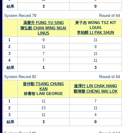
結果
3
0
System Record 79
Round of 64
馮譽升 FUNG YU SING
黃子杰 WONG TSZ KIT
LOUIS
陳弘毅 CHAN WING NGAI
李柏醇 LI PAK SHUN
LINUS
1
9
11
2
11
9
3
7
11
4
7
11
結果
1
3
System Record 82
Round of 64
曾仲勤 TSANG CHUNG
連澤行 LIN CHAK HANG
KAN
鄭瑋樂 CHENG WAI LOK
林蕎智 LAM GEORGE
1
11
7
2
13
11
3
11
4
結果
3
0