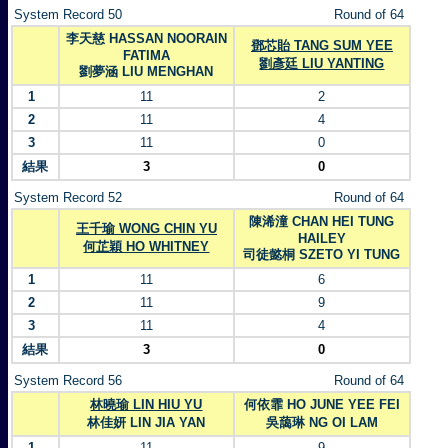
System Record 50
Round of 64
李天慈 HASSAN NOORAIN
鄧芯貽 TANG SUM YEE
FATIMA
劉彥廷 LIU YANTING
劉夢涵 LIU MENGHAN
1
11
2
2
11
4
3
11
0
結果
3
0
System Record 52
Round of 64
陳浠潼 CHAN HEI TUNG
王千瑜 WONG CHIN YU
HAILEY
何芷穎 HO WHITNEY
司徒懿桐 SZETO YI TUNG
1
11
6
2
11
9
3
11
4
結果
3
0
System Record 56
Round of 64
林曉瑜 LIN HIU YU
何依霏 HO JUNE YEE FEI
林佳妍 LIN JIA YAN
吳藹琳 NG OI LAM
1
11
9