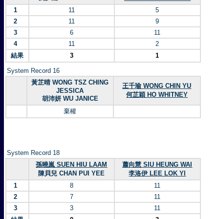
1
11
5
2
11
9
3
6
11
4
11
2
結果
3
1
System Record 16
黃芷晴 WONG TSZ CHING
王千瑜 WONG CHIN YU
JESSICA
何芷穎 HO WHITNEY
胡沛妍 WU JANICE
棄權
System Record 18
孫曉嵐 SUEN HIU LAAM
蕭向慧 SIU HEUNG WAI
陳貝兒 CHAN PUI YEE
李洛伊 LEE LOK YI
1
8
11
2
7
11
3
3
11