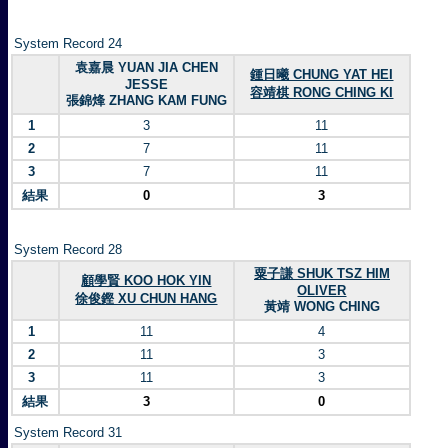
System Record 24
袁嘉晨 YUAN JIA CHEN
鍾日曦 CHUNG YAT HEI
JESSE
容靖棋 RONG CHING KI
張錦烽 ZHANG KAM FUNG
1
3
11
2
7
11
3
7
11
結果
0
3
System Record 28
粟子謙 SHUK TSZ HIM
顧學賢 KOO HOK YIN
OLIVER
徐俊鏗 XU CHUN HANG
黃靖 WONG CHING
1
11
4
2
11
3
3
11
3
結果
3
0
System Record 31