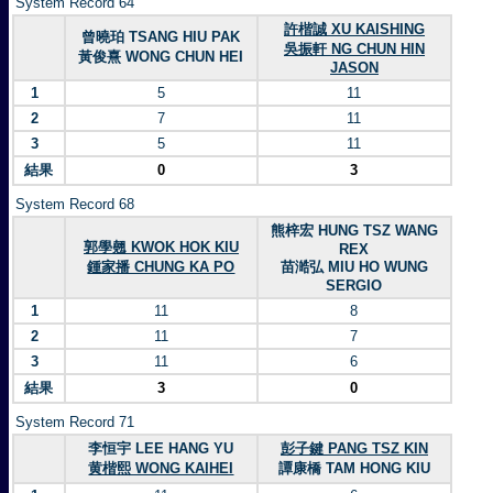
System Record 64
許楷誠 XU KAISHING
曾曉珀 TSANG HIU PAK
吳振軒 NG CHUN HIN
黃俊熹 WONG CHUN HEI
JASON
1
5
11
2
7
11
3
5
11
結果
0
3
System Record 68
熊梓宏 HUNG TSZ WANG
郭學翹 KWOK HOK KIU
REX
鍾家播 CHUNG KA PO
苗澔弘 MIU HO WUNG
SERGIO
1
11
8
2
11
7
3
11
6
結果
3
0
System Record 71
李恒宇 LEE HANG YU
彭子鍵 PANG TSZ KIN
黄楷熙 WONG KAIHEI
譚康橋 TAM HONG KIU