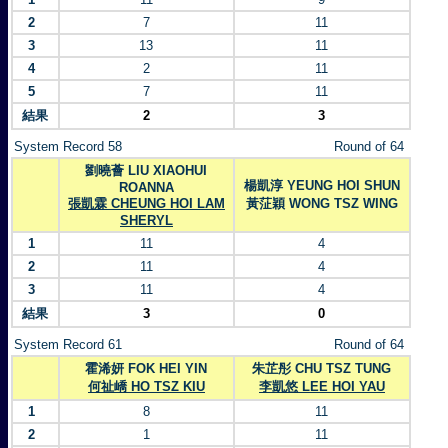
2
7
11
3
13
11
4
2
11
5
7
11
結果
2
3
System Record 58
Round of 64
劉曉薈 LIU XIAOHUI
楊凱淳 YEUNG HOI SHUN
ROANNA
張凱霖 CHEUNG HOI LAM
黃鿊穎 WONG TSZ WING
SHERYL
1
11
4
2
11
4
3
11
4
結果
3
0
System Record 61
Round of 64
霍浠妍 FOK HEI YIN
朱芷彤 CHU TSZ TUNG
何祉嶠 HO TSZ KIU
李凱悠 LEE HOI YAU
1
8
11
2
1
11