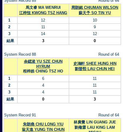
System Record 85
Round of 64
馬文睿 MA WENRUI
周朗銘 CHIUMAN WILSON
江梓恒 KWONG TSZ HANG
蘇天予 SO TIN YU
1
12
10
2
11
9
3
14
12
結果
3
0
System Record 88
Round of 64
余鍶浚 YU SZE CHUN
史鴻軒 SHEE HUNG HIN
HYRUM
劉晉熙 LAU CHUN HEI
程梓皓 CHING TSZ HO
1
6
11
2
4
11
3
4
11
結果
0
3
System Record 91
Round of 64
林廣覺 LIN GUANG JUE
朱朗堯 CHU LONG YIU
劉儆霖 LAU KING LAM
翁天進 YUNG TIN CHUN