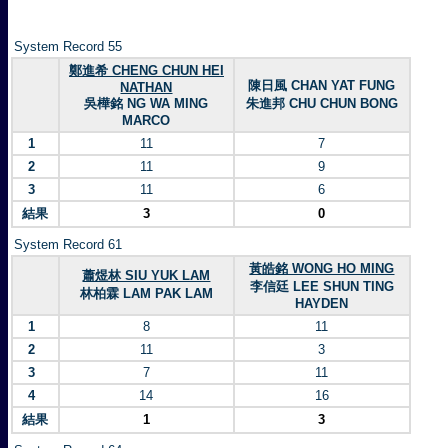
System Record 55
鄭進希 CHENG CHUN HEI
陳日風 CHAN YAT FUNG
NATHAN
吳樺銘 NG WA MING
朱進邦 CHU CHUN BONG
MARCO
1
11
7
2
11
9
3
11
6
結果
3
0
System Record 61
黃皓銘 WONG HO MING
蕭煜林 SIU YUK LAM
李信廷 LEE SHUN TING
林柏霖 LAM PAK LAM
HAYDEN
1
8
11
2
11
3
3
7
11
4
14
16
結果
1
3