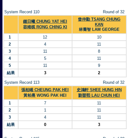
System Record 110
Round of 32
曾仲勤 TSANG CHUNG
鍾日曦 CHUNG YAT HEI
KAN
容靖棋 RONG CHING KI
林蕎智 LAM GEORGE
1
12
10
2
4
11
3
11
8
4
5
11
5
11
9
結果
3
2
System Record 113
Round of 32
張柏晞 CHEUNG PAK HEI
史鴻軒 SHEE HUNG HIN
黃柏熹 WONG PAK HEI
劉晉熙 LAU CHUN HEI
1
7
11
2
1
11
3
4
11
結果
0
3