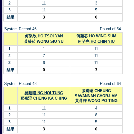
2
11
3
3
11
5
結果
3
0
System Record 46
Round of 64
何采欣 HO TSOI YAN
何穎芯 HO WING SUM
黃筱茹 WONG SIU YU
何芊堯 HO CHIN YIU
1
1
11
2
7
11
3
6
11
結果
0
3
System Record 48
Round of 64
張礎琳 CHEUNG
吳暟曈 NG HOI TUNG
SAVANNAH CHOR-LAM
鄭嘉澄 CHENG KA CHING
黃葆婷 WONG PO TING
1
11
4
2
11
8
3
11
5
結果
3
0