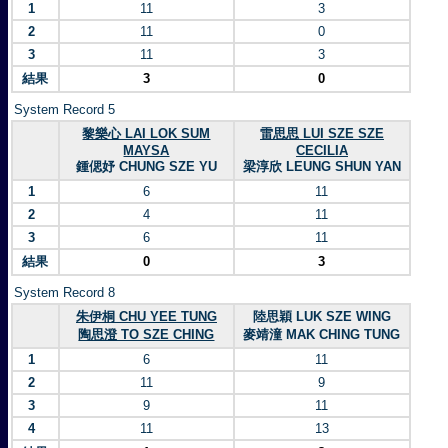
1
11
3
2
11
0
3
11
3
結果
3
0
System Record 5
黎樂心 LAI LOK SUM
雷思思 LUI SZE SZE
MAYSA
CECILIA
鍾偲妤 CHUNG SZE YU
梁淳欣 LEUNG SHUN YAN
1
6
11
2
4
11
3
6
11
結果
0
3
System Record 8
朱伊桐 CHU YEE TUNG
陸思穎 LUK SZE WING
陶思澄 TO SZE CHING
麥靖潼 MAK CHING TUNG
1
6
11
2
11
9
3
9
11
4
11
13