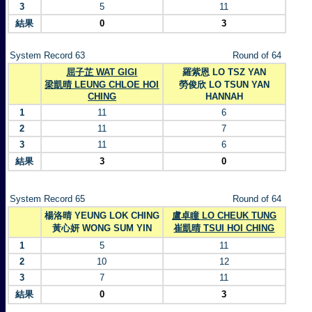
3
5
11
結果
0
3
System Record 63
Round of 64
屈子芷 WAT GIGI
羅紫恩 LO TSZ YAN
梁凱晴 LEUNG CHLOE HOI
勞俊欣 LO TSUN YAN
CHING
HANNAH
1
11
6
2
11
7
3
11
6
結果
3
0
System Record 65
Round of 64
楊洛晴 YEUNG LOK CHING
盧卓瞳 LO CHEUK TUNG
黃心妍 WONG SUM YIN
崔凱晴 TSUI HOI CHING
1
5
11
2
10
12
3
7
11
結果
0
3