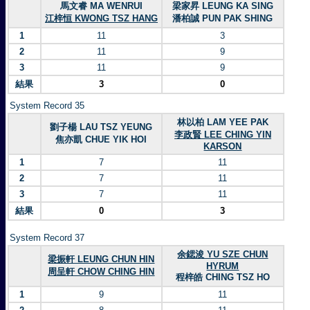
馬文睿 MA WENRUI
梁家昇 LEUNG KA SING
江梓恒 KWONG TSZ HANG
潘柏誠 PUN PAK SHING
1
11
3
2
11
9
3
11
9
結果
3
0
System Record 35
林以柏 LAM YEE PAK
劉子楊 LAU TSZ YEUNG
李政賢 LEE CHING YIN
焦亦凱 CHUE YIK HOI
KARSON
1
7
11
2
7
11
3
7
11
結果
0
3
System Record 37
余鍶浚 YU SZE CHUN
梁振軒 LEUNG CHUN HIN
HYRUM
周呈軒 CHOW CHING HIN
程梓皓 CHING TSZ HO
1
9
11