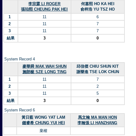
李宗霖 LI ROGER
何嘉熙 HO KA HEI
張珀熙 CHEUNG PAK HEI
俞梓浩 YU TSZ HO
1
11
6
2
11
7
3
11
7
結果
3
0
System Record 4
麥華舜 MAK WAH SHUN
邱信傑 CHIU SHUN KIT
施朗榳 SZE LONG TING
謝樂進 TSE LOK CHUN
1
11
7
2
11
2
3
11
5
結果
3
0
System Record 6
黃日藍 WONG YAT LAM
馬文翰 MA MAN HON
鍾睿希 CHUNG YUI HEI
李翰張 LI HANZHANG
棄權