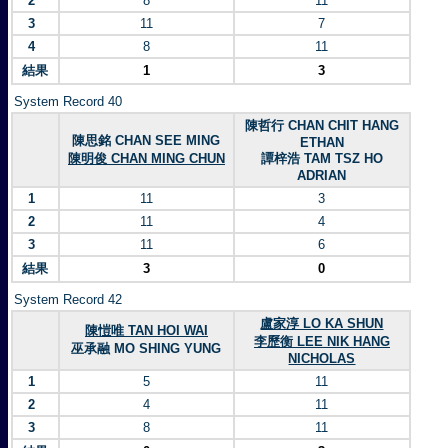
2
8
11
3
11
7
4
8
11
結果
1
3
System Record 40
陳哲行 CHAN CHIT HANG
陳思銘 CHAN SEE MING
ETHAN
陳明俊 CHAN MING CHUN
譚梓浩 TAM TSZ HO
ADRIAN
1
11
3
2
11
4
3
11
6
結果
3
0
System Record 42
盧家淳 LO KA SHUN
陳愷唯 TAN HOI WAI
李歷衡 LEE NIK HANG
巫承融 MO SHING YUNG
NICHOLAS
1
5
11
2
4
11
3
8
11