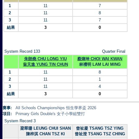
1
11
7
2
11
8
3
11
7
結果
3
0
System Record 133
Quarter Final
朱朗堯 CHU LONG YIU
蔡煒坤 CHOI WAI KWAN
翁天進 YUNG TIN CHUN
林禮明 LAM LAI MING
1
11
8
2
11
1
3
11
4
結果
3
0
賽事:
All Schools Championships 恒生學界盃 2026
項目:
Primary Girls Double's 女子小學組雙打
System Record 3
梁翠珊 LEUNG CHUI SHAN
曾祉凝 TSANG TSZ YING
陳梓淇 CHAN TSZ KI
曾祉澄 TSANG TSZ CHING