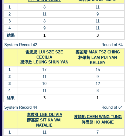
1
8
11
2
11
9
3
8
11
4
9
11
結果
1
3
System Record 42
Round of 64
雷思思 LUI SZE SZE
麥芷晴 MAK TSZ CHING
CECILIA
林佩茵 LAM PUI YAN
梁淳欣 LEUNG SHUN YAN
KELLEY
1
17
15
2
11
9
3
10
12
4
11
8
結果
3
1
System Record 44
Round of 64
李傲凝 LEE OLIVIA
陳穎彤 CHEN WING TUNG
薛嘉蔚 SIT KA WAI
何霑兒 HO ANGIE
NATALIE
1
11
7