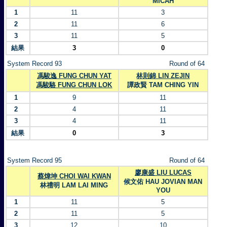
MICAH
1
11
3
2
11
6
3
11
5
結果
3
0
System Record 93
Round of 64
馮駿逸 FUNG CHUN YAT
林則錦 LIN ZEJIN
馮駿駱 FUNG CHUN LOK
譚政賢 TAM CHING YIN
1
9
11
2
4
11
3
4
11
結果
0
3
System Record 95
Round of 64
廖康盛 LIU LUCAS
蔡煒坤 CHOI WAI KWAN
候文佑 HAU JOVIAN MAN
林禮明 LAM LAI MING
YOU
1
11
5
2
11
5
3
12
10