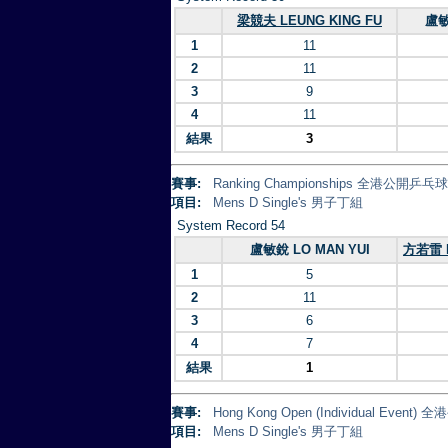
梁競夫 LEUNG KING FU
盧敏
1
11
2
11
3
9
4
11
結果
3
賽事:
Ranking Championships 全港公開乒
項目:
Mens D Single's 男子丁組
System Record 54
盧敏銳 LO MAN YUI
方若雷 F
1
5
2
11
3
6
4
7
結果
1
賽事:
Hong Kong Open (Individual Eve
項目:
Mens D Single's 男子丁組