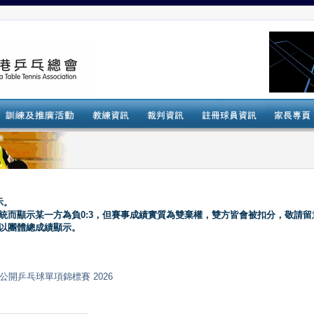
示。
系統而顯示某一方為負0:3，但賽事成績實質為雙棄權，雙方皆會被扣分，敬請留
會以團體總成績顯示。
nt) 全港公開乒乓球單項錦標賽 2026