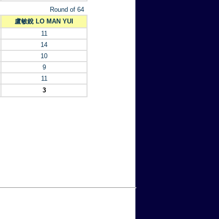
Round of 64
盧敏銳 LO MAN YUI
11
14
10
9
11
3