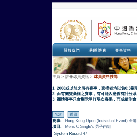
主頁
>
註冊球員資訊 >
球員資料搜尋
1. 2008或以前之所有賽事，棄權者均以負0:3顯
2. 而有關雙棄權之賽事，有可能因應舊有計分
3. 團體賽事只會顯示單打場次賽果，而成績則
賽事:
Hong Kong Open (Individual Eve
項目:
Mens C Single's 男子丙組
System Record 47