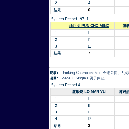
2
4
結果
0
System Record 197 -1
潘祖明 PUN CHO MING
盧敏
1
11
2
11
3
11
結果
3
賽事:
Ranking Championships 全港公開乒
項目:
Mens C Single's 男子丙組
System Record 4
盧敏銳 LO MAN YUI
陳君皓
1
11
2
9
3
11
4
12
結果
3