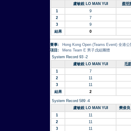
盧敏銳 LO MAN YUI
蔡明輝
1
9
2
7
3
9
結果
0
賽事:
Hong Kong Open (Teams Event)
項目:
Mens Team E 男子戊組團體
System Record 93 -2
盧敏銳 LO MAN YUI
毛凱
1
7
2
11
3
11
結果
2
System Record 589 -4
盧敏銳 LO MAN YUI
樊俊良 
1
11
2
11
3
11