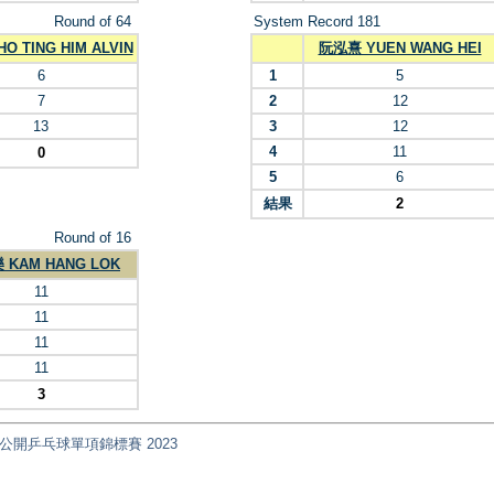
Round of 64
System Record 181
O TING HIM ALVIN
阮泓熹 YUEN WANG HEI
6
1
5
7
2
12
13
3
12
4
11
0
5
6
結果
2
Round of 16
 KAM HANG LOK
11
11
11
11
3
nt) 全港公開乒乓球單項錦標賽 2023