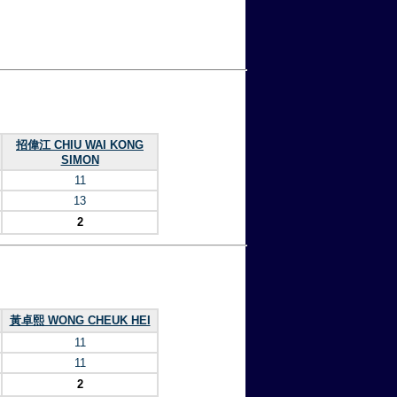
招偉江 CHIU WAI KONG
SIMON
11
13
2
黃卓熙 WONG CHEUK HEI
11
11
2