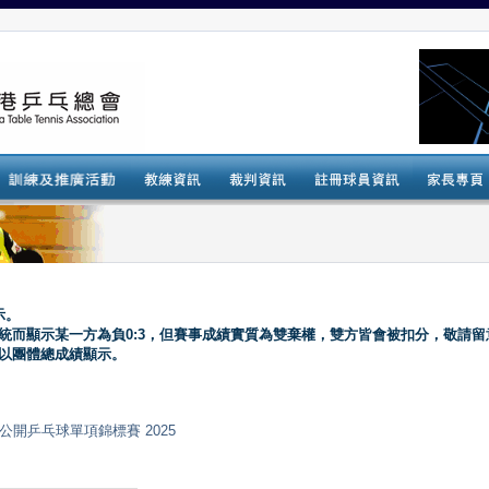
示。
系統而顯示某一方為負0:3，但賽事成績實質為雙棄權，雙方皆會被扣分，敬請留
會以團體總成績顯示。
nt) 全港公開乒乓球單項錦標賽 2025