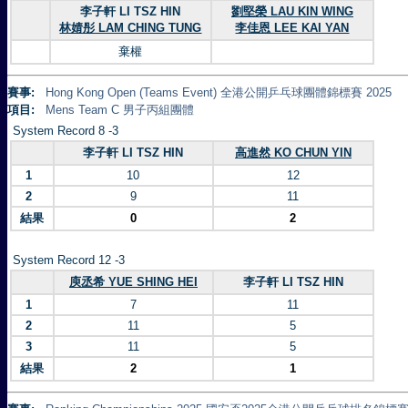
李子軒 LI TSZ HIN
劉堅榮 LAU KIN WING
林婧彤 LAM CHING TUNG
李佳恩 LEE KAI YAN
棄權
賽事:
Hong Kong Open (Teams Event) 全港公開乒乓球團體錦標賽 2025
項目:
Mens Team C 男子丙組團體
System Record 8 -3
李子軒 LI TSZ HIN
高進然 KO CHUN YIN
1
10
12
2
9
11
結果
0
2
System Record 12 -3
庾丞希 YUE SHING HEI
李子軒 LI TSZ HIN
1
7
11
2
11
5
3
11
5
結果
2
1