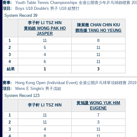
賽事:
Youth Table Tennis Championships 全港公開青少年乒乓球錦標賽 20
項目:
Boys U18 Double's 男子 U18 組雙打
System Record 39
李子軒 LI TSZ HIN
陳展翹 CHAN CHIN KIU
黃柏皓 WONG PAK HO
鄧浩揚 TANG HO YEUNG
JASPER
1
11
8
2
5
11
3
4
11
4
6
11
結果
1
3
賽事:
Hong Kong Open (Individual Event) 全港公開乒乓球單項錦標賽 2019
項目:
Mens E Single's 男子戊組
System Record 123
黃旭謙 WONG YUK HIM
李子軒 LI TSZ HIN
EUGENE
1
11
7
2
11
3
3
4
11
4
8
11