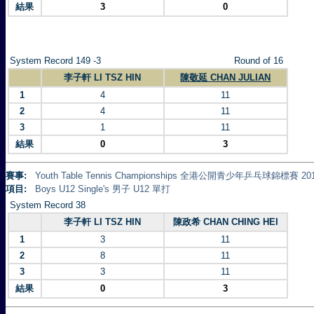
結果
3
0
System Record 149 -3
Round of 16
李子軒 LI TSZ HIN
陳敬延 CHAN JULIAN
1
4
11
2
4
11
3
1
11
結果
0
3
賽事:
Youth Table Tennis Championships 全港公開青少年乒乓球錦標賽 20
項目:
Boys U12 Single's 男子 U12 單打
System Record 38
李子軒 LI TSZ HIN
陳政希 CHAN CHING HEI
1
3
11
2
8
11
3
3
11
結果
0
3