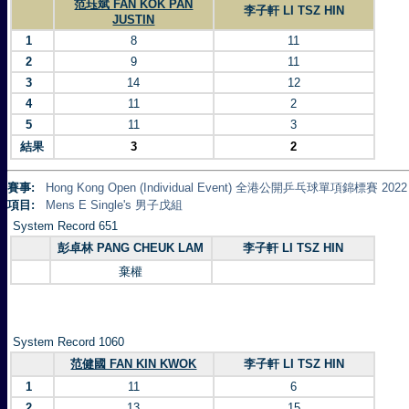
范珏斌 FAN KOK PAN
李子軒 LI TSZ HIN
JUSTIN
1
8
11
2
9
11
3
14
12
4
11
2
5
11
3
結果
3
2
賽事:
Hong Kong Open (Individual Event) 全港公開乒乓球單項錦標賽 2022
項目:
Mens E Single's 男子戊組
System Record 651
彭卓林 PANG CHEUK LAM
李子軒 LI TSZ HIN
棄權
System Record 1060
范健國 FAN KIN KWOK
李子軒 LI TSZ HIN
1
11
6
2
13
15