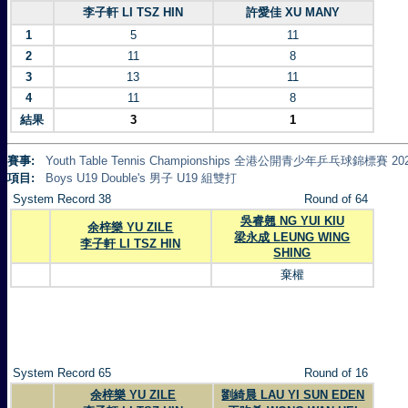
李子軒 LI TSZ HIN
許愛佳 XU MANY
1
5
11
2
11
8
3
13
11
4
11
8
結果
3
1
賽事:
Youth Table Tennis Championships 全港公開青少年乒乓球錦標賽 20
項目:
Boys U19 Double's 男子 U19 組雙打
System Record 38
Round of 64
吳睿翹 NG YUI KIU
余梓樂 YU ZILE
梁永成 LEUNG WING
李子軒 LI TSZ HIN
SHING
棄權
System Record 65
Round of 16
余梓樂 YU ZILE
劉綺晨 LAU YI SUN EDEN