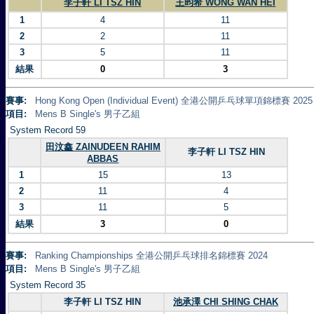
李子軒 LI TSZ HIN
王昀希 WONG WAN HEI
1
4
11
2
2
11
3
5
11
結果
0
3
賽事:
Hong Kong Open (Individual Event) 全港公開乒乓球單項錦標賽 2025
項目:
Mens B Single's 男子乙組
System Record 59
田汶鑫 ZAINUDEEN RAHIM
李子軒 LI TSZ HIN
ABBAS
1
15
13
2
11
4
3
11
5
結果
3
0
賽事:
Ranking Championships 全港公開乒乓球排名錦標賽 2024
項目:
Mens B Single's 男子乙組
System Record 35
李子軒 LI TSZ HIN
池承澤 CHI SHING CHAK