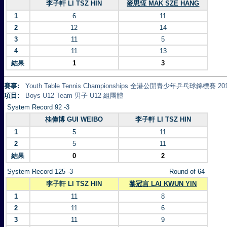
李子軒 LI TSZ HIN
麥思恆 MAK SZE HANG
1
6
11
2
12
14
3
11
5
4
11
13
結果
1
3
賽事:
Youth Table Tennis Championships 全港公開青少年乒乓球錦標賽 20
項目:
Boys U12 Team 男子 U12 組團體
System Record 92 -3
桂偉博 GUI WEIBO
李子軒 LI TSZ HIN
1
5
11
2
5
11
結果
0
2
System Record 125 -3
Round of 64
李子軒 LI TSZ HIN
黎冠言 LAI KWUN YIN
1
11
8
2
11
6
3
11
9