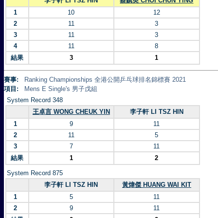
李子軒 LI TSZ HIN
蔡鎮英 CHOI CHUN YING
1
10
12
2
11
3
3
11
3
4
11
8
結果
3
1
賽事:
Ranking Championships 全港公開乒乓球排名錦標賽 2021
項目:
Mens E Single's 男子戊組
System Record 348
王卓言 WONG CHEUK YIN
李子軒 LI TSZ HIN
1
9
11
2
11
5
3
7
11
結果
1
2
System Record 875
李子軒 LI TSZ HIN
黃煒傑 HUANG WAI KIT
1
5
11
2
9
11