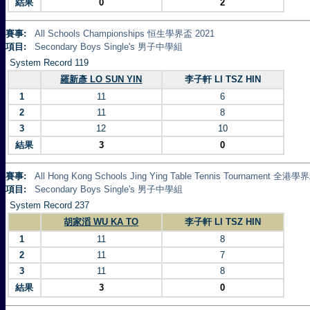
結果
0
2
賽事:
All Schools Championships 恒生學界盃 2021
項目:
Secondary Boys Single's 男子中學組
System Record 119
羅新彥 LO SUN YIN
李子軒 LI TSZ HIN
1
11
6
2
11
8
3
12
10
結果
3
0
賽事:
All Hong Kong Schools Jing Ying Table Tennis Tournament
項目:
Secondary Boys Single's 男子中學組
System Record 237
胡家滔 WU KA TO
李子軒 LI TSZ HIN
1
11
8
2
11
7
3
11
8
結果
3
0