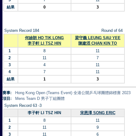
結果
0
3
System Record 184
Round of 64
何廸朗 HO TIK LONG
梁守義 LEUNG SAU YEE
李子軒 LI TSZ HIN
陳建滔 CHAN KIN TO
1
8
11
2
11
7
3
4
11
4
7
11
結果
1
3
賽事:
Hong Kong Open (Teams Event) 全港公開乒乓球團體錦標賽 2023
項目:
Mens Team D 男子丁組團體
System Record 63 -3
李子軒 LI TSZ HIN
宋恩澤 SONG ERIC
1
8
11
2
11
9
3
11
6