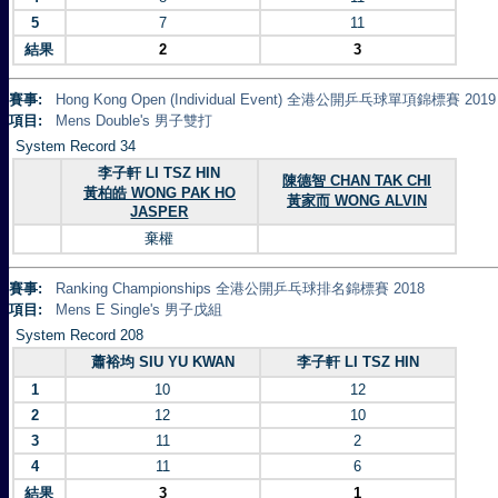
5
7
11
結果
2
3
賽事:
Hong Kong Open (Individual Event) 全港公開乒乓球單項錦標賽 2019
項目:
Mens Double's 男子雙打
System Record 34
李子軒 LI TSZ HIN
陳德智 CHAN TAK CHI
黃柏皓 WONG PAK HO
黃家而 WONG ALVIN
JASPER
棄權
賽事:
Ranking Championships 全港公開乒乓球排名錦標賽 2018
項目:
Mens E Single's 男子戊組
System Record 208
蕭裕均 SIU YU KWAN
李子軒 LI TSZ HIN
1
10
12
2
12
10
3
11
2
4
11
6
結果
3
1