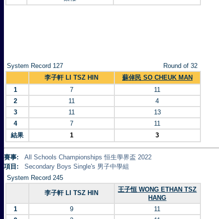
System Record 127
Round of 32
李子軒 LI TSZ HIN
蘇倬民 SO CHEUK MAN
1
7
11
2
11
4
3
11
13
4
7
11
結果
1
3
賽事:
All Schools Championships 恒生學界盃 2022
項目:
Secondary Boys Single's 男子中學組
System Record 245
王子恒 WONG ETHAN TSZ
李子軒 LI TSZ HIN
HANG
1
9
11