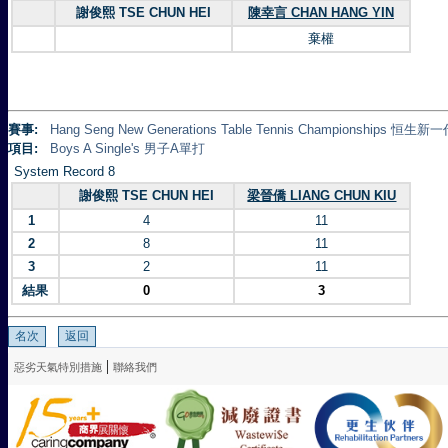
謝俊熙 TSE CHUN HEI
陳幸言 CHAN HANG YIN
棄權
賽事:
Hang Seng New Generations Table Tennis Championships 
項目:
Boys A Single's 男子A單打
System Record 8
謝俊熙 TSE CHUN HEI
梁晉僑 LIANG CHUN KIU
1
4
11
2
8
11
3
2
11
結果
0
3