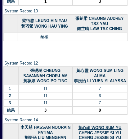
結果
1
3
System Record 10
張芷柔 CHEUNG AUDREY
梁衍悠 LEUNG HIN YAU
TSZ YAU
黃巧縈 WONG HAU YING
羅芷晴 LAW TSZ CHING
棄權
System Record 12
張礎琳 CHEUNG
黃心靈 WONG SUM LING
SAVANNAH CHOR-LAM
ALMA
黃葆婷 WONG PO TING
李沅怡 LI YUEN YI ALYSSA
1
11
7
2
11
6
3
11
7
結果
3
0
System Record 14
李天慈 HASSAN NOORAIN
黃心瑜 WONG SUM YU
FATIMA
CHENG JESSIE SI YU
劉夢涵 LIU MENGHAN
CHENG JESSIE SI YU