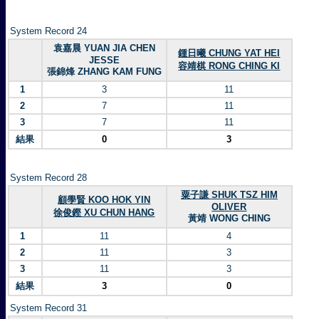
System Record 24
袁嘉晨 YUAN JIA CHEN
鍾日曦 CHUNG YAT HEI
JESSE
容靖棋 RONG CHING KI
張錦烽 ZHANG KAM FUNG
1
3
11
2
7
11
3
7
11
結果
0
3
System Record 28
粟子謙 SHUK TSZ HIM
顧學賢 KOO HOK YIN
OLIVER
徐俊鏗 XU CHUN HANG
黃靖 WONG CHING
1
11
4
2
11
3
3
11
3
結果
3
0
System Record 31