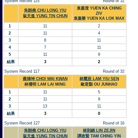
System Record 115
Round of 32
袁嘉澄 YUEN KA CHING
朱朗堯 CHU LONG YIU
ZIV
翁天進 YUNG TIN CHUN
袁嘉樂 YUEN KA LOK MAX
1
11
2
2
11
4
3
8
11
4
7
11
5
11
9
結果
3
2
System Record 117
Round of 32
蔡煒坤 CHOI WAI KWAN
林耀辰 LAM YIU SEN
林禮明 LAM LAI MING
歐君顥 OU JUNHAO
1
11
5
2
11
9
3
13
11
結果
3
0
System Record 127
Round of 16
朱朗堯 CHU LONG YIU
林則錦 LIN ZEJIN
翁天進 YUNG TIN CHUN
譚政賢 TAM CHING YIN