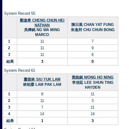
System Record 55
鄭進希 CHENG CHUN HEI
陳日風 CHAN YAT FUNG
NATHAN
吳樺銘 NG WA MING
朱進邦 CHU CHUN BONG
MARCO
1
11
7
2
11
9
3
11
6
結果
3
0
System Record 61
黃皓銘 WONG HO MING
蕭煜林 SIU YUK LAM
李信廷 LEE SHUN TING
林柏霖 LAM PAK LAM
HAYDEN
1
8
11
2
11
3
3
7
11
4
14
16
結果
1
3