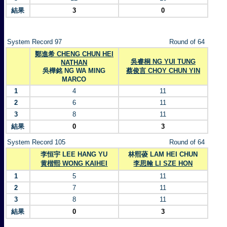
結果
3
0
System Record 97
Round of 64
鄭進希 CHENG CHUN HEI
吳睿桐 NG YUI TUNG
NATHAN
吳樺銘 NG WA MING
蔡俊言 CHOY CHUN YIN
MARCO
1
4
11
2
6
11
3
8
11
結果
0
3
System Record 105
Round of 64
李恒宇 LEE HANG YU
林熙葰 LAM HEI CHUN
黄楷熙 WONG KAIHEI
李思翰 LI SZE HON
1
5
11
2
7
11
3
8
11
結果
0
3