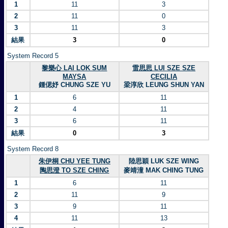
1
11
3
2
11
0
3
11
3
結果
3
0
System Record 5
黎樂心 LAI LOK SUM
雷思思 LUI SZE SZE
MAYSA
CECILIA
鍾偲妤 CHUNG SZE YU
梁淳欣 LEUNG SHUN YAN
1
6
11
2
4
11
3
6
11
結果
0
3
System Record 8
朱伊桐 CHU YEE TUNG
陸思穎 LUK SZE WING
陶思澄 TO SZE CHING
麥靖潼 MAK CHING TUNG
1
6
11
2
11
9
3
9
11
4
11
13