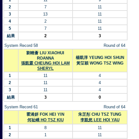
2
7
11
3
13
11
4
2
11
5
7
11
結果
2
3
System Record 58
Round of 64
劉曉薈 LIU XIAOHUI
楊凱淳 YEUNG HOI SHUN
ROANNA
張凱霖 CHEUNG HOI LAM
黃鿊穎 WONG TSZ WING
SHERYL
1
11
4
2
11
4
3
11
4
結果
3
0
System Record 61
Round of 64
霍浠妍 FOK HEI YIN
朱芷彤 CHU TSZ TUNG
何祉嶠 HO TSZ KIU
李凱悠 LEE HOI YAU
1
8
11
2
1
11