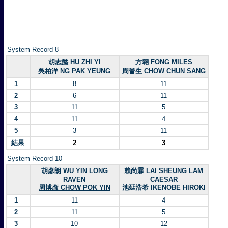
System Record 8
胡志懿 HU ZHI YI
方翱 FONG MILES
吳柏洋 NG PAK YEUNG
周晉生 CHOW CHUN SANG
1
8
11
2
6
11
3
11
5
4
11
4
5
3
11
結果
2
3
System Record 10
胡彥朗 WU YIN LONG
賴尚霖 LAI SHEUNG LAM
RAVEN
CAESAR
周博彥 CHOW POK YIN
池延浩希 IKENOBE HIROKI
1
11
4
2
11
5
3
10
12