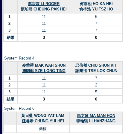
李宗霖 LI ROGER
何嘉熙 HO KA HEI
張珀熙 CHEUNG PAK HEI
俞梓浩 YU TSZ HO
1
11
6
2
11
7
3
11
7
結果
3
0
System Record 4
麥華舜 MAK WAH SHUN
邱信傑 CHIU SHUN KIT
施朗榳 SZE LONG TING
謝樂進 TSE LOK CHUN
1
11
7
2
11
2
3
11
5
結果
3
0
System Record 6
黃日藍 WONG YAT LAM
馬文翰 MA MAN HON
鍾睿希 CHUNG YUI HEI
李翰張 LI HANZHANG
棄權