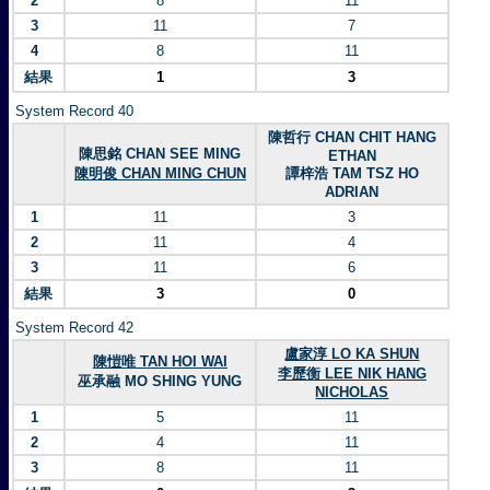
2
8
11
3
11
7
4
8
11
結果
1
3
System Record 40
陳哲行 CHAN CHIT HANG
陳思銘 CHAN SEE MING
ETHAN
陳明俊 CHAN MING CHUN
譚梓浩 TAM TSZ HO
ADRIAN
1
11
3
2
11
4
3
11
6
結果
3
0
System Record 42
盧家淳 LO KA SHUN
陳愷唯 TAN HOI WAI
李歷衡 LEE NIK HANG
巫承融 MO SHING YUNG
NICHOLAS
1
5
11
2
4
11
3
8
11