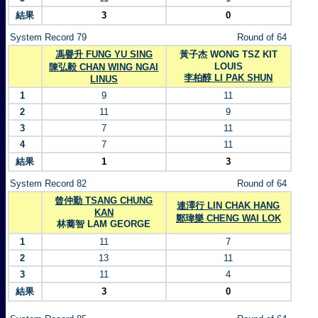
結果
3
0
System Record 79
Round of 64
馮譽升 FUNG YU SING
黃子杰 WONG TSZ KIT
LOUIS
陳弘毅 CHAN WING NGAI
李柏醇 LI PAK SHUN
LINUS
1
9
11
2
11
9
3
7
11
4
7
11
結果
1
3
System Record 82
Round of 64
曾仲勤 TSANG CHUNG
連澤行 LIN CHAK HANG
KAN
鄭瑋樂 CHENG WAI LOK
林蕎智 LAM GEORGE
1
11
7
2
13
11
3
11
4
結果
3
0