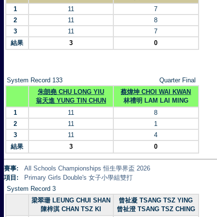
1
11
7
2
11
8
3
11
7
結果
3
0
System Record 133
Quarter Final
朱朗堯 CHU LONG YIU
蔡煒坤 CHOI WAI KWAN
翁天進 YUNG TIN CHUN
林禮明 LAM LAI MING
1
11
8
2
11
1
3
11
4
結果
3
0
賽事:
All Schools Championships 恒生學界盃 2026
項目:
Primary Girls Double's 女子小學組雙打
System Record 3
梁翠珊 LEUNG CHUI SHAN
曾祉凝 TSANG TSZ YING
陳梓淇 CHAN TSZ KI
曾祉澄 TSANG TSZ CHING