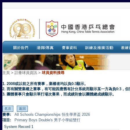
主頁
>
註冊球員資訊 >
球員資料搜尋
1. 2008或以前之所有賽事，棄權者均以負0:3顯示。
2. 而有關雙棄權之賽事，有可能因應舊有計分系統而顯示某一方為負0:3
3. 團體賽事只會顯示單打場次賽果，而成績則會以團體總成績顯示。
賽事:
All Schools Championships 恒生學界盃 2026
項目:
Primary Boys Double's 男子小學組雙打
System Record 1