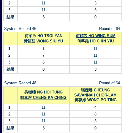
2
11
3
3
11
5
結果
3
0
System Record 46
Round of 64
何采欣 HO TSOI YAN
何穎芯 HO WING SUM
黃筱茹 WONG SIU YU
何芊堯 HO CHIN YIU
1
1
11
2
7
11
3
6
11
結果
0
3
System Record 48
Round of 64
張礎琳 CHEUNG
吳暟曈 NG HOI TUNG
SAVANNAH CHOR-LAM
鄭嘉澄 CHENG KA CHING
黃葆婷 WONG PO TING
1
11
4
2
11
8
3
11
5
結果
3
0