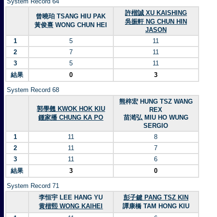
System Record 64
許楷誠 XU KAISHING
曾曉珀 TSANG HIU PAK
吳振軒 NG CHUN HIN
黃俊熹 WONG CHUN HEI
JASON
1
5
11
2
7
11
3
5
11
結果
0
3
System Record 68
熊梓宏 HUNG TSZ WANG
郭學翹 KWOK HOK KIU
REX
鍾家播 CHUNG KA PO
苗澔弘 MIU HO WUNG
SERGIO
1
11
8
2
11
7
3
11
6
結果
3
0
System Record 71
李恒宇 LEE HANG YU
彭子鍵 PANG TSZ KIN
黄楷熙 WONG KAIHEI
譚康橋 TAM HONG KIU