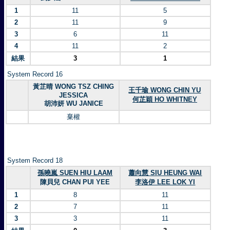
1
11
5
2
11
9
3
6
11
4
11
2
結果
3
1
System Record 16
黃芷晴 WONG TSZ CHING
王千瑜 WONG CHIN YU
JESSICA
何芷穎 HO WHITNEY
胡沛妍 WU JANICE
棄權
System Record 18
孫曉嵐 SUEN HIU LAAM
蕭向慧 SIU HEUNG WAI
陳貝兒 CHAN PUI YEE
李洛伊 LEE LOK YI
1
8
11
2
7
11
3
3
11