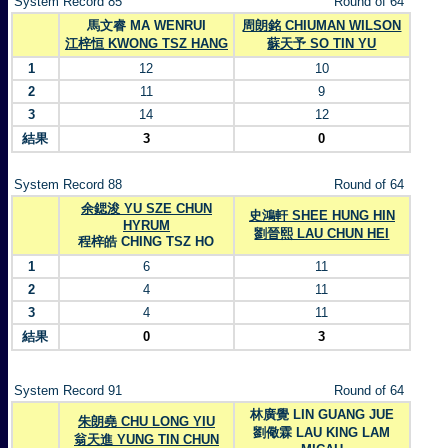
System Record 85
Round of 64
馬文睿 MA WENRUI
周朗銘 CHIUMAN WILSON
江梓恒 KWONG TSZ HANG
蘇天予 SO TIN YU
1
12
10
2
11
9
3
14
12
結果
3
0
System Record 88
Round of 64
余鍶浚 YU SZE CHUN
史鴻軒 SHEE HUNG HIN
HYRUM
劉晉熙 LAU CHUN HEI
程梓皓 CHING TSZ HO
1
6
11
2
4
11
3
4
11
結果
0
3
System Record 91
Round of 64
林廣覺 LIN GUANG JUE
朱朗堯 CHU LONG YIU
劉儆霖 LAU KING LAM
翁天進 YUNG TIN CHUN