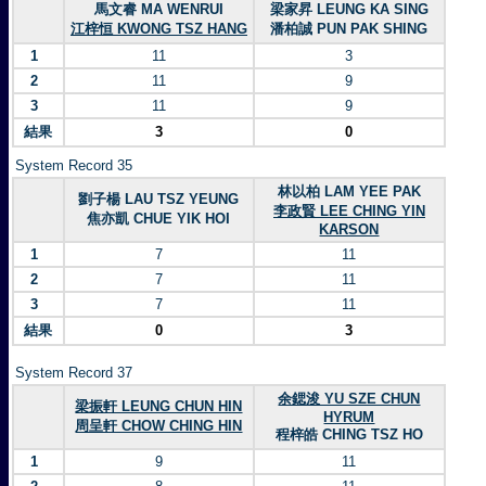
馬文睿 MA WENRUI
梁家昇 LEUNG KA SING
江梓恒 KWONG TSZ HANG
潘柏誠 PUN PAK SHING
1
11
3
2
11
9
3
11
9
結果
3
0
System Record 35
林以柏 LAM YEE PAK
劉子楊 LAU TSZ YEUNG
李政賢 LEE CHING YIN
焦亦凱 CHUE YIK HOI
KARSON
1
7
11
2
7
11
3
7
11
結果
0
3
System Record 37
余鍶浚 YU SZE CHUN
梁振軒 LEUNG CHUN HIN
HYRUM
周呈軒 CHOW CHING HIN
程梓皓 CHING TSZ HO
1
9
11