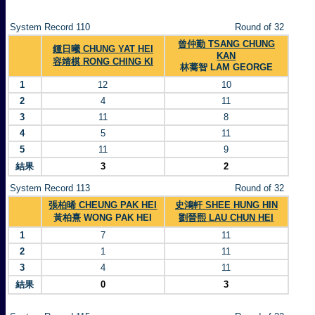
System Record 110
Round of 32
曾仲勤 TSANG CHUNG
鍾日曦 CHUNG YAT HEI
KAN
容靖棋 RONG CHING KI
林蕎智 LAM GEORGE
1
12
10
2
4
11
3
11
8
4
5
11
5
11
9
結果
3
2
System Record 113
Round of 32
張柏晞 CHEUNG PAK HEI
史鴻軒 SHEE HUNG HIN
黃柏熹 WONG PAK HEI
劉晉熙 LAU CHUN HEI
1
7
11
2
1
11
3
4
11
結果
0
3