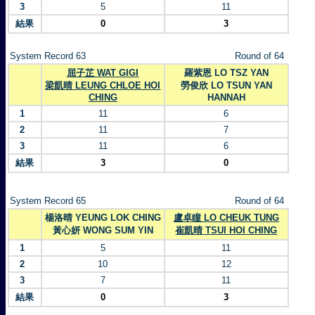
3
5
11
結果
0
3
System Record 63
Round of 64
屈子芷 WAT GIGI
羅紫恩 LO TSZ YAN
梁凱晴 LEUNG CHLOE HOI
勞俊欣 LO TSUN YAN
CHING
HANNAH
1
11
6
2
11
7
3
11
6
結果
3
0
System Record 65
Round of 64
楊洛晴 YEUNG LOK CHING
盧卓瞳 LO CHEUK TUNG
黃心妍 WONG SUM YIN
崔凱晴 TSUI HOI CHING
1
5
11
2
10
12
3
7
11
結果
0
3