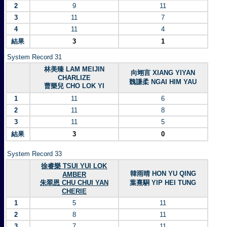
2
9
11
3
11
7
4
11
4
結果
3
1
System Record 31
林美臻 LAM MEIJIN
向翊言 XIANG YIYAN
CHARLIZE
魏謙柔 NGAI HIM YAU
曹樂兒 CHO LOK YI
1
11
6
2
11
8
3
11
5
結果
3
0
System Record 33
徐睿樂 TSUI YUI LOK
韓雨晴 HON YU QING
AMBER
朱翠恩 CHU CHUI YAN
葉熹駧 YIP HEI TUNG
CHERIE
1
5
11
2
8
11
3
7
11