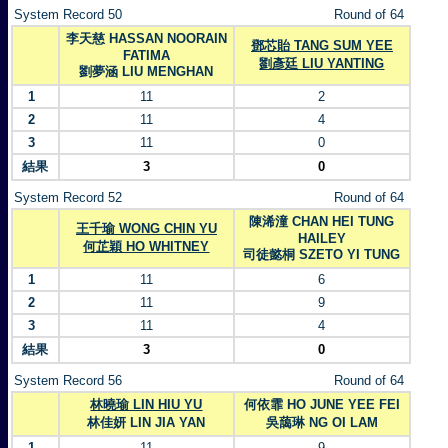
System Record 50
Round of 64
李天慈 HASSAN NOORAIN
鄧芯貽 TANG SUM YEE
FATIMA
劉彥廷 LIU YANTING
劉夢涵 LIU MENGHAN
1
11
2
2
11
4
3
11
0
結果
3
0
System Record 52
Round of 64
陳浠潼 CHAN HEI TUNG
王千瑜 WONG CHIN YU
HAILEY
何芷穎 HO WHITNEY
司徒懿桐 SZETO YI TUNG
1
11
6
2
11
9
3
11
4
結果
3
0
System Record 56
Round of 64
林曉瑜 LIN HIU YU
何依霏 HO JUNE YEE FEI
林佳妍 LIN JIA YAN
吳藹琳 NG OI LAM
1
11
9