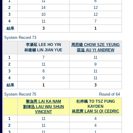
1
11
6
2
14
12
3
10
12
4
11
7
結果
3
1
System Record 73
李濠延 LEE HO YIN
周思暘 CHOW SZE YEUNG
林建樾 LIN JIAN YUE
區溢 AU YI ANDREW
1
7
11
2
11
9
3
8
11
4
9
11
結果
1
3
System Record 75
Round of 64
黎泇男 LAI KA NAM
杜梓楓 TO TSZ FUNG
KAYDEN
劉瑋迅 LAU WAI SHUN
林思齊 LAM SI QI CEDRIC
VINCENT
1
11
4
2
11
4
3
11
1