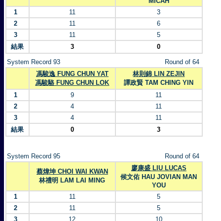
MICAH
1
11
3
2
11
6
3
11
5
結果
3
0
System Record 93
Round of 64
馮駿逸 FUNG CHUN YAT
林則錦 LIN ZEJIN
馮駿駱 FUNG CHUN LOK
譚政賢 TAM CHING YIN
1
9
11
2
4
11
3
4
11
結果
0
3
System Record 95
Round of 64
廖康盛 LIU LUCAS
蔡煒坤 CHOI WAI KWAN
候文佑 HAU JOVIAN MAN
林禮明 LAM LAI MING
YOU
1
11
5
2
11
5
3
12
10