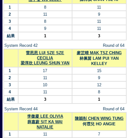
1
8
11
2
11
9
3
8
11
4
9
11
結果
1
3
System Record 42
Round of 64
雷思思 LUI SZE SZE
麥芷晴 MAK TSZ CHING
CECILIA
林佩茵 LAM PUI YAN
梁淳欣 LEUNG SHUN YAN
KELLEY
1
17
15
2
11
9
3
10
12
4
11
8
結果
3
1
System Record 44
Round of 64
李傲凝 LEE OLIVIA
陳穎彤 CHEN WING TUNG
薛嘉蔚 SIT KA WAI
何霑兒 HO ANGIE
NATALIE
1
11
7