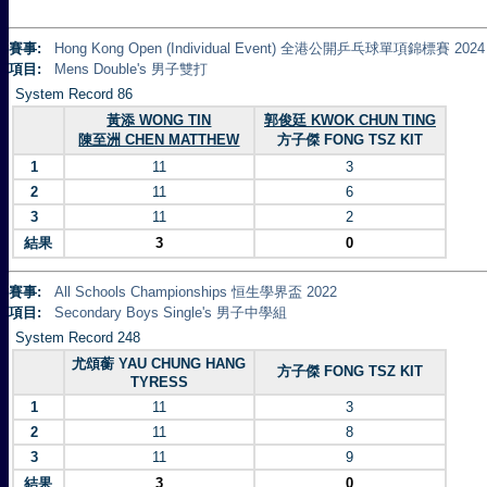
賽事:
Hong Kong Open (Individual Event) 全港公開乒乓球單項錦標賽 2024
項目:
Mens Double's 男子雙打
System Record 86
黃添 WONG TIN
郭俊廷 KWOK CHUN TING
陳至洲 CHEN MATTHEW
方子傑 FONG TSZ KIT
1
11
3
2
11
6
3
11
2
結果
3
0
賽事:
All Schools Championships 恒生學界盃 2022
項目:
Secondary Boys Single's 男子中學組
System Record 248
尤頌蘅 YAU CHUNG HANG
方子傑 FONG TSZ KIT
TYRESS
1
11
3
2
11
8
3
11
9
結果
3
0