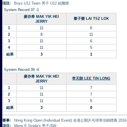
項目:
Boys U12 Team 男子 U12 組團體
System Record 37 -1
麥亦希 MAK YIK HEI
黎子樂 LAI TSZ LOK
JERRY
1
11
6
2
8
11
3
11
6
4
11
5
結果
3
1
System Record 39 -4
麥亦希 MAK YIK HEI
李天朗 LEE TIN LONG
JERRY
1
11
7
2
11
7
3
11
5
結果
3
0
賽事:
Hong Kong Open (Individual Event) 全港公開乒乓球單項錦標賽 2016
項目:
Mens E Single's 男子戊組