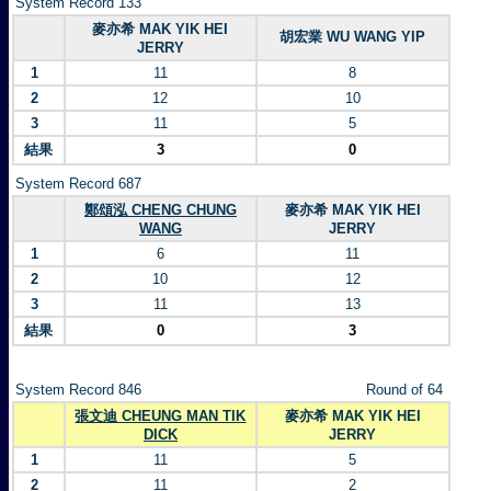
System Record 133
麥亦希 MAK YIK HEI
胡宏業 WU WANG YIP
JERRY
1
11
8
2
12
10
3
11
5
結果
3
0
System Record 687
鄭頌泓 CHENG CHUNG
麥亦希 MAK YIK HEI
WANG
JERRY
1
6
11
2
10
12
3
11
13
結果
0
3
System Record 846
Round of 64
張文迪 CHEUNG MAN TIK
麥亦希 MAK YIK HEI
DICK
JERRY
1
11
5
2
11
2