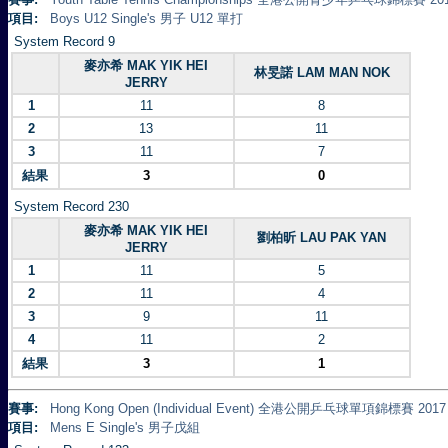
項目:
Boys U12 Single's 男子 U12 單打
System Record 9
麥亦希 MAK YIK HEI
林旻諾 LAM MAN NOK
JERRY
1
11
8
2
13
11
3
11
7
結果
3
0
System Record 230
麥亦希 MAK YIK HEI
劉柏昕 LAU PAK YAN
JERRY
1
11
5
2
11
4
3
9
11
4
11
2
結果
3
1
賽事:
Hong Kong Open (Individual Event) 全港公開乒乓球單項錦標賽 2017
項目:
Mens E Single's 男子戊組