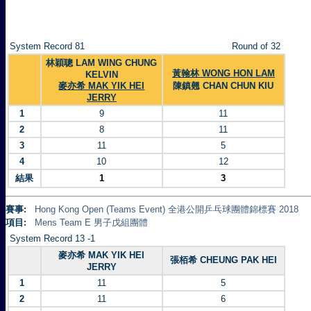
System Record 81
Round of 32
林穎聰 LAM WING CHUNG
黃翰林 WONG HON LAM
KELVIN
麥亦希 MAK YIK HEI
陳鎮翹 CHAN CHUN KIU
JERRY
1
9
11
2
8
11
3
11
5
4
10
12
結果
1
3
賽事:
Hong Kong Open (Teams Event) 全港公開乒乓球團體錦標賽 2018
項目:
Mens Team E 男子戊組團體
System Record 13 -1
麥亦希 MAK YIK HEI
張栢希 CHEUNG PAK HEI
JERRY
1
11
5
2
11
6