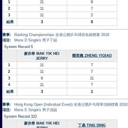
1
11
8
2
11
7
3
11
2
結果
3
0
賽事:
Ranking Championships 全港公開乒乓球排名錦標賽 2018
項目:
Mens D Single's 男子丁組
System Record 5
麥亦希 MAK YIK HEI
鄭奕翹 ZHENG YIQIAO
JERRY
1
11
7
2
11
7
3
6
11
4
11
7
結果
3
1
賽事:
Hong Kong Open (Individual Event) 全港公開乒乓球單項錦標賽 2018
項目:
Mens E Single's 男子戊組
System Record 322
麥亦希 MAK YIK HEI
丁鼎 TING DING