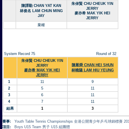
朱倬賢 CHU CHEUK YIN
陳譯勤 CHAN YAT KAN
JERRY
林俊名 LAM CHUN MING
麥亦希 MAK YIK HEI
JAY
JERRY
棄權
System Record 75
Round of 32
朱倬賢 CHU CHEUK YIN
陳莃舜 CHAN HEI SHUN
JERRY
麥亦希 MAK YIK HEI
林曉陽 LAM HIU YEUNG
JERRY
1
11
9
2
5
11
3
6
11
4
7
11
結果
1
3
賽事:
Youth Table Tennis Championships 全港公開青少年乒乓球錦標賽 20
項目:
Boys U15 Team 男子 U15 組團體