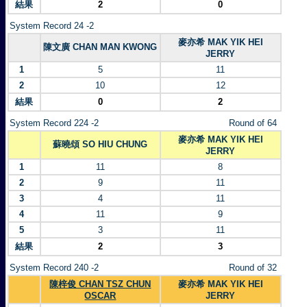
結果
2
0
System Record 24 -2
麥亦希 MAK YIK HEI
陳文廣 CHAN MAN KWONG
JERRY
1
5
11
2
10
12
結果
0
2
System Record 224 -2
Round of 64
麥亦希 MAK YIK HEI
蘇曉頌 SO HIU CHUNG
JERRY
1
11
8
2
9
11
3
4
11
4
11
9
5
3
11
結果
2
3
System Record 240 -2
Round of 32
陳梓俊 CHAN TSZ CHUN
麥亦希 MAK YIK HEI
OSCAR
JERRY