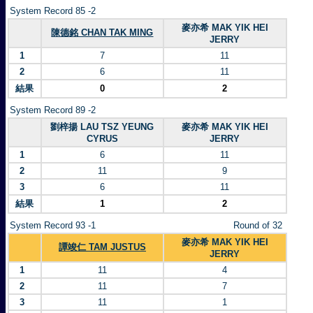
System Record 85 -2
麥亦希 MAK YIK HEI
陳德銘 CHAN TAK MING
JERRY
1
7
11
2
6
11
結果
0
2
System Record 89 -2
劉梓揚 LAU TSZ YEUNG
麥亦希 MAK YIK HEI
CYRUS
JERRY
1
6
11
2
11
9
3
6
11
結果
1
2
System Record 93 -1
Round of 32
麥亦希 MAK YIK HEI
譚竣仁 TAM JUSTUS
JERRY
1
11
4
2
11
7
3
11
1