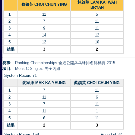
林啟華 LAM KAI WAH
蔡鎮英 CHOI CHUN YING
BRYAN
1
11
5
2
7
11
3
9
11
4
14
12
5
12
10
結果
3
2
賽事:
Ranking Championships 全港公開乒乓球排名錦標賽 2015
項目:
Mens C Single's 男子丙組
System Record 71
麥家洋 MAK KA YEUNG
蔡鎮英 CHOI CHUN YING
1
7
11
2
11
6
3
7
11
4
11
1
5
6
11
結果
2
3
System Record 158
Round of 32