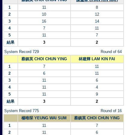
1
11
8
2
10
12
3
16
14
4
7
11
5
11
7
結果
3
2
System Record 729
Round of 64
蔡鎮英 CHOI CHUN YING
林建輝 LAM KIN FAI
1
7
11
2
6
11
3
11
6
4
11
4
5
11
9
結果
3
2
System Record 775
Round of 16
楊唯琛 YEUNG WAI SUM
蔡鎮英 CHOI CHUN YING
1
11
7
2
11
6