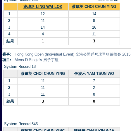
凌瑋洛 LING WAI LOK
蔡鎮英 CHOI CHUN YING
1
12
14
2
11
8
3
14
16
4
4
11
結果
1
3
賽事:
Hong Kong Open (Individual Event) 全港公開乒乓球單項錦標賽 2015
項目:
Mens D Single's 男子丁組
System Record 18
蔡鎮英 CHOI CHUN YING
任浚禾 YAM TSUN WO
1
11
7
2
11
2
3
11
8
結果
3
0
System Record 543
蔡鎮英 CHOI CHUN YING
陳健華 CHAN KIN WAH