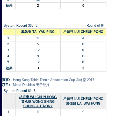
結果
2
0
System Record 363 -3
Round of 64
戴佑秉 TAI YAU PING
呂倬邦 LUI CHEUK PONG
1
11
4
2
5
11
3
12
10
4
9
11
5
12
10
結果
3
2
賽事:
Hong Kong Table Tennis Association Cup 乒總盃 2017
項目:
Mens Double's 男子雙打
System Record 61 -3
胡振康 WU CHUN HONG
呂倬邦 LUI CHEUK PONG
黃承聰 WONG SHING
黎偉雄 LAI WAI HUNG
CHUNG AHTNONY
1
11
9