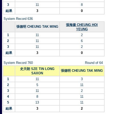
3
11
8
結果
3
0
System Record 636
張海揚 CHEUNG HOI
張德明 CHEUNG TAK MING
YEUNG
1
11
2
2
11
6
3
11
2
結果
3
0
System Record 760
Round of 64
史天朗 SZE TIN LONG
張德明 CHEUNG TAK MING
SAXON
1
11
3
2
5
11
3
11
2
4
8
11
5
13
11
結果
3
2