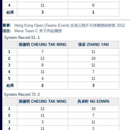
4
11
8
結果
3
1
賽事:
Hong Kong Open (Teams Event) 全港公開乒乓球團體錦標賽 2012
項目:
Mens Team C 男子丙組團體
System Record 51 -1
張德明 CHEUNG TAK MING
張岩 ZHANG YAN
1
7
11
2
12
10
3
8
11
4
11
7
5
4
11
結果
2
3
System Record 73 -2
張德明 CHEUNG TAK MING
吳卓軒 NG EDWIN
1
12
10
2
11
7
3
3
11
4
11
2