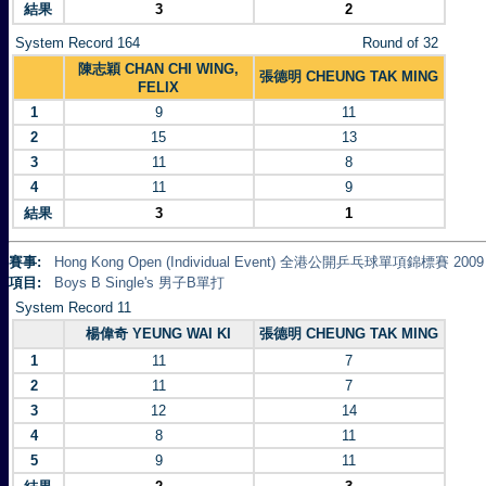
結果
3
2
System Record 164
Round of 32
陳志穎 CHAN CHI WING,
張德明 CHEUNG TAK MING
FELIX
1
9
11
2
15
13
3
11
8
4
11
9
結果
3
1
賽事:
Hong Kong Open (Individual Event) 全港公開乒乓球單項錦標賽 2009
項目:
Boys B Single's 男子B單打
System Record 11
楊偉奇 YEUNG WAI KI
張德明 CHEUNG TAK MING
1
11
7
2
11
7
3
12
14
4
8
11
5
9
11