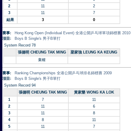
2
11
2
3
11
7
結果
3
0
賽事:
Hong Kong Open (Individual Event) 全港公開乒乓球單項錦標賽 2010
項目:
Boys B Single's 男子B單打
System Record 78
張德明 CHEUNG TAK MING
梁家強 LEUNG KA KEUNG
棄權
賽事:
Ranking Championships 全港公開乒乓球排名錦標賽 2009
項目:
Boys B Single's 男子B單打
System Record 94
張德明 CHEUNG TAK MING
黃家樂 WONG KA LOK
1
7
11
2
11
6
3
11
8
4
8
11
5
11
7