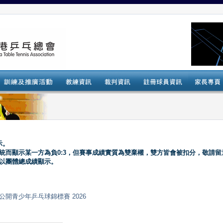
示。
系統而顯示某一方為負0:3，但賽事成績實質為雙棄權，雙方皆會被扣分，敬請留
會以團體總成績顯示。
ips 全港公開青少年乒乓球錦標賽 2026