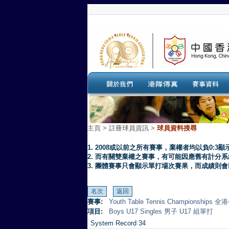
主頁
>
註冊球員資訊 >
球員資料搜尋
1. 2008或以前之所有賽事，棄權者均以負0:3顯
2. 而有關雙棄權之賽事，有可能因應舊有計分
3. 團體賽事只會顯示單打場次賽果，而成績則
賽事:
Youth Table Tennis Championsh
項目:
Boys U17 Singles 男子 U17 組單打
System Record 34