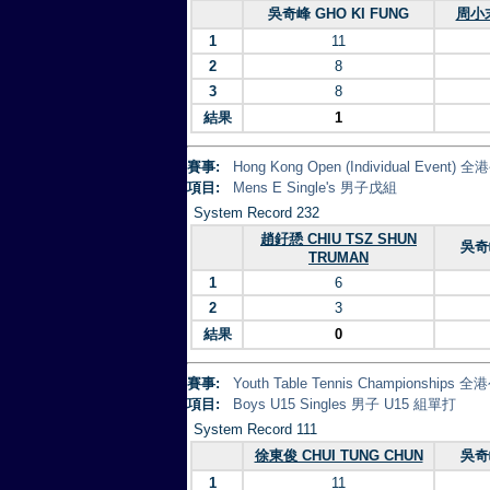
吳奇峰 GHO KI FUNG
周小末
1
11
2
8
3
8
結果
1
賽事:
Hong Kong Open (Individual Eve
項目:
Mens E Single's 男子戊組
System Record 232
趙釨愻 CHIU TSZ SHUN
吳奇峰
TRUMAN
1
6
2
3
結果
0
賽事:
Youth Table Tennis Championsh
項目:
Boys U15 Singles 男子 U15 組單打
System Record 111
徐東俊 CHUI TUNG CHUN
吳奇峰
1
11