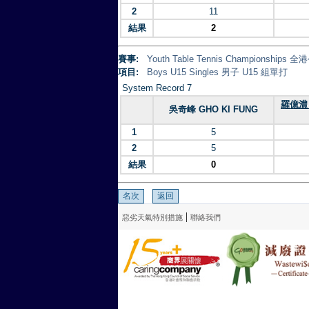
2
11
結果
2
賽事:
Youth Table Tennis Championsh
項目:
Boys U15 Singles 男子 U15 組單打
System Record 7
羅億澧 
吳奇峰 GHO KI FUNG
1
5
2
5
結果
0