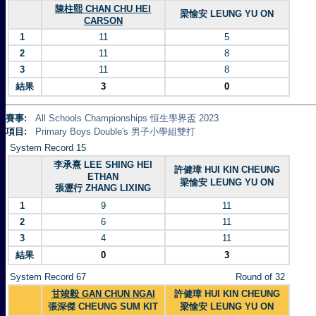
陳柱熙 CHAN CHU HEI
梁愉安 LEUNG YU ON
CARSON
1
11
5
2
11
8
3
11
8
結果
3
0
賽事:
All Schools Championships 恒生學界盃 2023
項目:
Primary Boys Double's 男子小學組雙打
System Record 15
李承熹 LEE SHING HEI
許健璋 HUI KIN CHEUNG
ETHAN
梁愉安 LEUNG YU ON
張瀝行 ZHANG LIXING
1
9
11
2
6
11
3
4
11
結果
0
3
System Record 67
Round of 32
甘竣毅 GAN CHUN NGAI
許健璋 HUI KIN CHEUNG
張深傑 CHEUNG SUM KIT
梁愉安 LEUNG YU ON