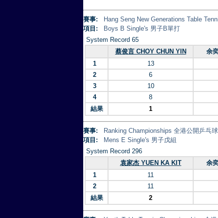
賽事:
Hang Seng New Generations Table
項目:
Boys B Single's 男子B單打
System Record 65
蔡俊言 CHOY CHUN YIN
余奕
1
13
2
6
3
10
4
8
結果
1
賽事:
Ranking Championships 全港公開乒
項目:
Mens E Single's 男子戊組
System Record 296
袁家杰 YUEN KA KIT
余奕
1
11
2
11
結果
2