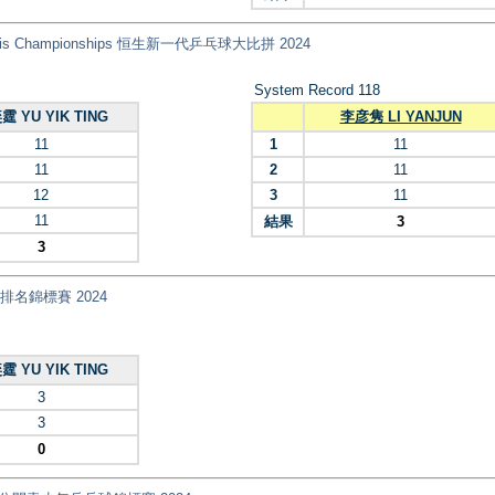
 Tennis Championships 恒生新一代乒乓球大比拼 2024
System Record 118
霆 YU YIK TING
李彦隽 LI YANJUN
11
1
11
11
2
11
12
3
11
11
結果
3
3
乓球排名錦標賽 2024
霆 YU YIK TING
3
3
0