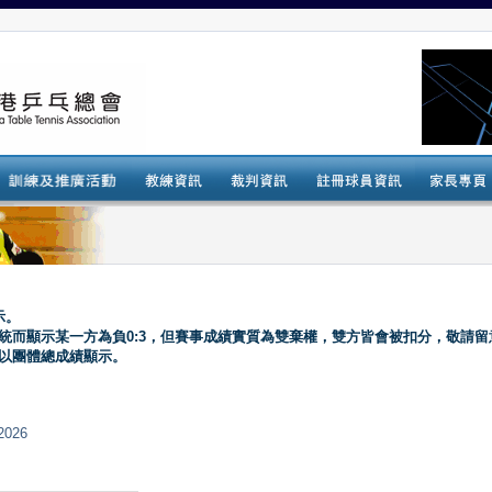
示。
系統而顯示某一方為負0:3，但賽事成績實質為雙棄權，雙方皆會被扣分，敬請留
會以團體總成績顯示。
2026