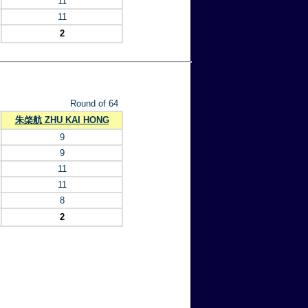
11
11
2
Round of 64
朱棨航 ZHU KAI HONG
9
9
11
11
8
2