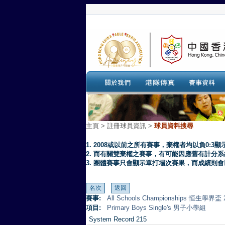
主頁
>
註冊球員資訊 >
球員資料搜尋
1. 2008或以前之所有賽事，棄權者均以負0:3顯
2. 而有關雙棄權之賽事，有可能因應舊有計分
3. 團體賽事只會顯示單打場次賽果，而成績則
賽事:
All Schools Championships 恒生學界盃 
項目:
Primary Boys Single's 男子小學組
System Record 215