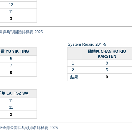
12
11
3
 全港公開乒乓球團體錦標賽 2025
System Record 204 -5
霆 YU YIK TING
陳皓翹 CHAN HO KIU
KARSTEN
5
1
8
7
2
5
0
結果
0
華 LAI TSZ WA
11
11
2
國安盃2025全港公開乒乓球排名錦標賽 2025