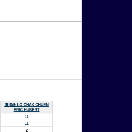
盧澤銓 LO CHAK CHUEN
ERIC HUBERT
11
11
2