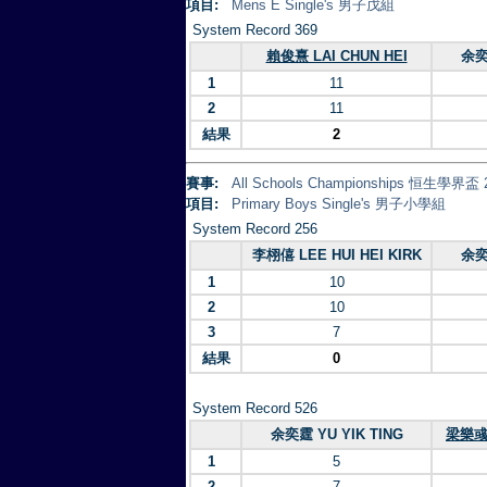
項目:
Mens E Single's 男子戊組
System Record 369
賴俊熹 LAI CHUN HEI
余奕
1
11
2
11
結果
2
賽事:
All Schools Championships 恒生學界盃 
項目:
Primary Boys Single's 男子小學組
System Record 256
李栩僖 LEE HUI HEI KIRK
余奕
1
10
2
10
3
7
結果
0
System Record 526
余奕霆 YU YIK TING
梁樂彧 
1
5
2
7