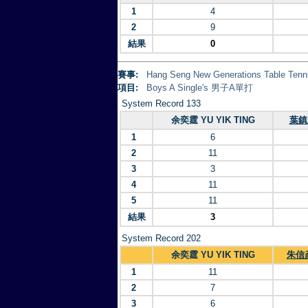
1
4
2
9
結果
0
賽事:
Hang Seng New Generations Table
項目:
Boys A Single's 男子A單打
System Record 133
余奕霆 YU YIK TING
葉鎮輝
1
6
2
11
3
3
4
11
5
11
結果
3
System Record 202
余奕霆 YU YIK TING
朱信彥
1
11
2
7
3
6