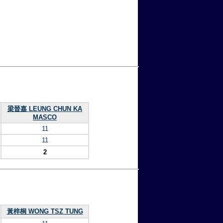
梁晉嘉 LEUNG CHUN KA
MASCO
11
11
2
黃梓桐 WONG TSZ TUNG