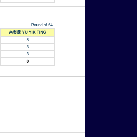
Round of 64
余奕霆 YU YIK TING
8
3
3
0