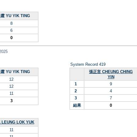
霆 YU YIK TING
8
6
0
2025
System Record 419
霆 YU YIK TING
張正言 CHEUNG CHING
YIN
12
1
9
12
2
4
11
3
7
3
結果
0
LEUNG LOK YUK
11
11