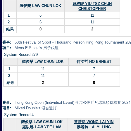
姚梓駿 YIU TSZ CHUN
羅俊樂 LAW CHUN LOK
CHRISTOPHER
1
6
11
2
6
11
結果
0
2
賽事:
68th Festival of Sport - Thousand Person Ping Pong Tourna
項目:
Mens E Single's 男子戊組
System Record 279
羅俊樂 LAW CHUN LOK
何泓哲 HO ERNEST
1
11
7
2
11
7
結果
2
0
賽事:
Hong Kong Open (Individual Event) 全港公開乒乓球單項錦標賽 2024
項目:
Mixed Double's 混合雙打
System Record 4
羅俊樂 LAW CHUN LOK
黃禮然 WONG LAI YIN
羅以琳 LAW YEE LAM
黎漪鈴 LAI YI LING