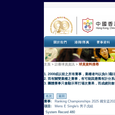
主頁
>
註冊球員資訊 >
球員資料搜尋
1. 2008或以前之所有賽事，棄權者均以負0:3顯
2. 而有關雙棄權之賽事，有可能因應舊有計分
3. 團體賽事只會顯示單打場次賽果，而成績則
賽事:
Ranking Championships 2025 
項目:
Mens E Single's 男子戊組
System Record 480