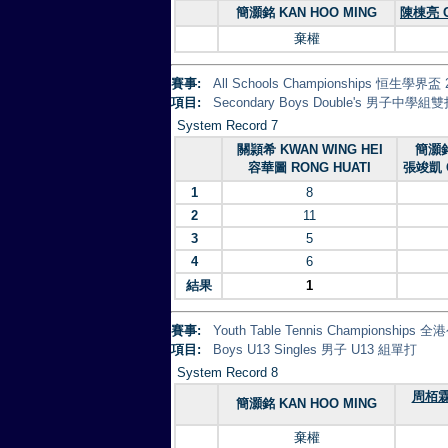
簡灝銘 KAN HOO MING
陳棟亮 C
棄權
賽事:
All Schools Championships 恒生學界盃 
項目:
Secondary Boys Double's 男子中學組
System Record 7
關頴希 KWAN WING HEI
簡灝銘
容華圖 RONG HUATI
張竣凱 C
1
8
2
11
3
5
4
6
結果
1
賽事:
Youth Table Tennis Championsh
項目:
Boys U13 Singles 男子 U13 組單打
System Record 8
周栢霖 
簡灝銘 KAN HOO MING
棄權