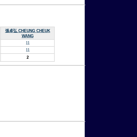
張卓弘 CHEUNG CHEUK
WANG
11
11
2