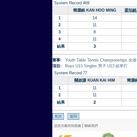
System Record 469
簡灝銘 KAN HOO MING
梁珀銘 
1
14
2
11
3
8
4
11
結果
3
賽事:
Youth Table Tennis Championsh
項目:
Boys U13 Singles 男子 U13 組單打
System Record 77
關啟謙 KUAN KAI HIM
簡灝銘
1
11
2
11
結果
2