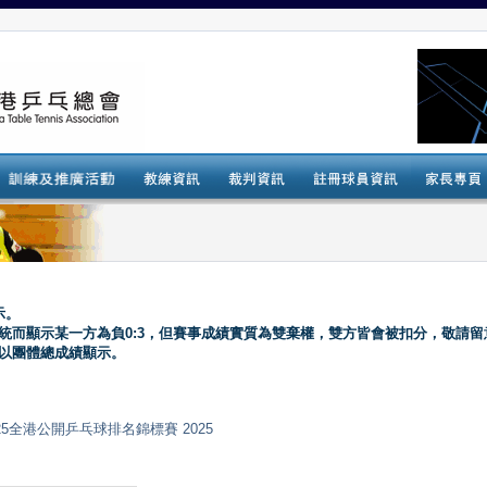
示。
系統而顯示某一方為負0:3，但賽事成績實質為雙棄權，雙方皆會被扣分，敬請留
會以團體總成績顯示。
國安盃2025全港公開乒乓球排名錦標賽 2025