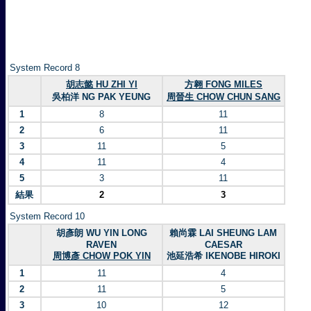
System Record 8
胡志懿 HU ZHI YI
方翱 FONG MILES
吳柏洋 NG PAK YEUNG
周晉生 CHOW CHUN SANG
1
8
11
2
6
11
3
11
5
4
11
4
5
3
11
結果
2
3
System Record 10
胡彥朗 WU YIN LONG
賴尚霖 LAI SHEUNG LAM
RAVEN
CAESAR
周博彥 CHOW POK YIN
池延浩希 IKENOBE HIROKI
1
11
4
2
11
5
3
10
12