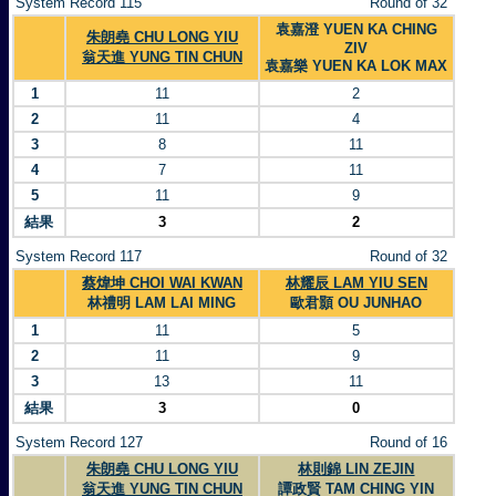
System Record 115
Round of 32
袁嘉澄 YUEN KA CHING
朱朗堯 CHU LONG YIU
ZIV
翁天進 YUNG TIN CHUN
袁嘉樂 YUEN KA LOK MAX
1
11
2
2
11
4
3
8
11
4
7
11
5
11
9
結果
3
2
System Record 117
Round of 32
蔡煒坤 CHOI WAI KWAN
林耀辰 LAM YIU SEN
林禮明 LAM LAI MING
歐君顥 OU JUNHAO
1
11
5
2
11
9
3
13
11
結果
3
0
System Record 127
Round of 16
朱朗堯 CHU LONG YIU
林則錦 LIN ZEJIN
翁天進 YUNG TIN CHUN
譚政賢 TAM CHING YIN