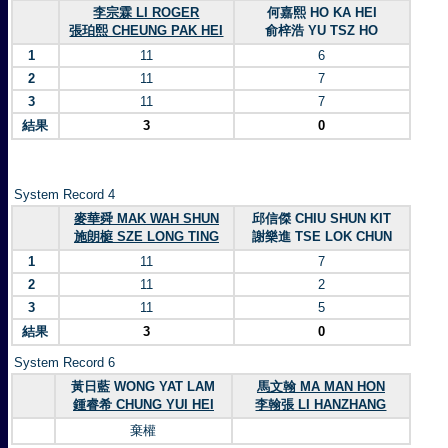
李宗霖 LI ROGER
何嘉熙 HO KA HEI
張珀熙 CHEUNG PAK HEI
俞梓浩 YU TSZ HO
1
11
6
2
11
7
3
11
7
結果
3
0
System Record 4
麥華舜 MAK WAH SHUN
邱信傑 CHIU SHUN KIT
施朗榳 SZE LONG TING
謝樂進 TSE LOK CHUN
1
11
7
2
11
2
3
11
5
結果
3
0
System Record 6
黃日藍 WONG YAT LAM
馬文翰 MA MAN HON
鍾睿希 CHUNG YUI HEI
李翰張 LI HANZHANG
棄權