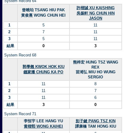
System Record 64
許楷誠 XU KAISHING
曾曉珀 TSANG HIU PAK
吳振軒 NG CHUN HIN
黃俊熹 WONG CHUN HEI
JASON
1
5
11
2
7
11
3
5
11
結果
0
3
System Record 68
熊梓宏 HUNG TSZ WANG
郭學翹 KWOK HOK KIU
REX
鍾家播 CHUNG KA PO
苗澔弘 MIU HO WUNG
SERGIO
1
11
8
2
11
7
3
11
6
結果
3
0
System Record 71
李恒宇 LEE HANG YU
彭子鍵 PANG TSZ KIN
黄楷熙 WONG KAIHEI
譚康橋 TAM HONG KIU