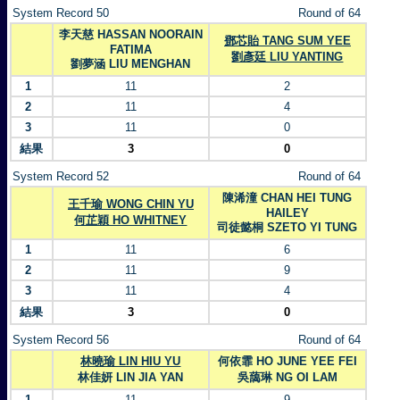
System Record 50
Round of 64
李天慈 HASSAN NOORAIN
鄧芯貽 TANG SUM YEE
FATIMA
劉彥廷 LIU YANTING
劉夢涵 LIU MENGHAN
1
11
2
2
11
4
3
11
0
結果
3
0
System Record 52
Round of 64
陳浠潼 CHAN HEI TUNG
王千瑜 WONG CHIN YU
HAILEY
何芷穎 HO WHITNEY
司徒懿桐 SZETO YI TUNG
1
11
6
2
11
9
3
11
4
結果
3
0
System Record 56
Round of 64
林曉瑜 LIN HIU YU
何依霏 HO JUNE YEE FEI
林佳妍 LIN JIA YAN
吳藹琳 NG OI LAM
1
11
9