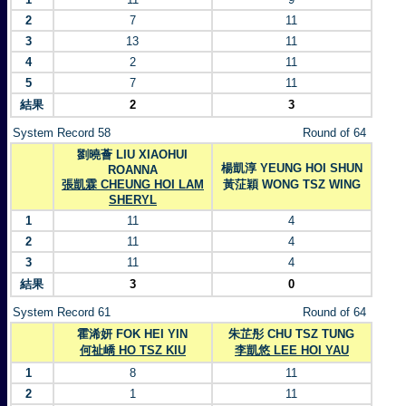
2
7
11
3
13
11
4
2
11
5
7
11
結果
2
3
System Record 58
Round of 64
劉曉薈 LIU XIAOHUI
楊凱淳 YEUNG HOI SHUN
ROANNA
張凱霖 CHEUNG HOI LAM
黃鿊穎 WONG TSZ WING
SHERYL
1
11
4
2
11
4
3
11
4
結果
3
0
System Record 61
Round of 64
霍浠妍 FOK HEI YIN
朱芷彤 CHU TSZ TUNG
何祉嶠 HO TSZ KIU
李凱悠 LEE HOI YAU
1
8
11
2
1
11