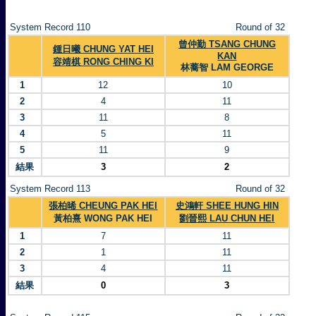
System Record 110
Round of 32
曾仲勤 TSANG CHUNG
鍾日曦 CHUNG YAT HEI
KAN
容靖棋 RONG CHING KI
林蕎智 LAM GEORGE
1
12
10
2
4
11
3
11
8
4
5
11
5
11
9
結果
3
2
System Record 113
Round of 32
張柏晞 CHEUNG PAK HEI
史鴻軒 SHEE HUNG HIN
黃柏熹 WONG PAK HEI
劉晉熙 LAU CHUN HEI
1
7
11
2
1
11
3
4
11
結果
0
3