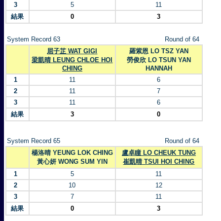
3
5
11
結果
0
3
System Record 63
Round of 64
屈子芷 WAT GIGI
羅紫恩 LO TSZ YAN
梁凱晴 LEUNG CHLOE HOI
勞俊欣 LO TSUN YAN
CHING
HANNAH
1
11
6
2
11
7
3
11
6
結果
3
0
System Record 65
Round of 64
楊洛晴 YEUNG LOK CHING
盧卓瞳 LO CHEUK TUNG
黃心妍 WONG SUM YIN
崔凱晴 TSUI HOI CHING
1
5
11
2
10
12
3
7
11
結果
0
3