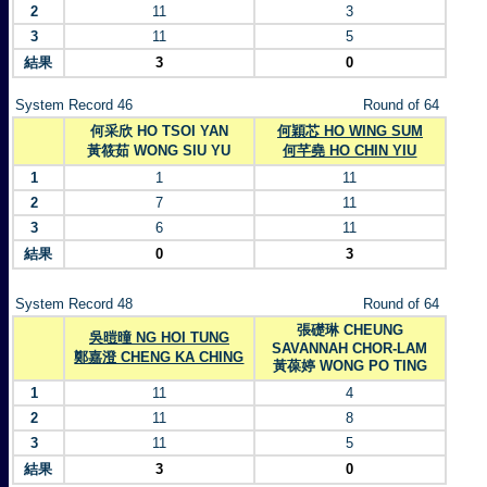
2
11
3
3
11
5
結果
3
0
System Record 46
Round of 64
何采欣 HO TSOI YAN
何穎芯 HO WING SUM
黃筱茹 WONG SIU YU
何芊堯 HO CHIN YIU
1
1
11
2
7
11
3
6
11
結果
0
3
System Record 48
Round of 64
張礎琳 CHEUNG
吳暟曈 NG HOI TUNG
SAVANNAH CHOR-LAM
鄭嘉澄 CHENG KA CHING
黃葆婷 WONG PO TING
1
11
4
2
11
8
3
11
5
結果
3
0