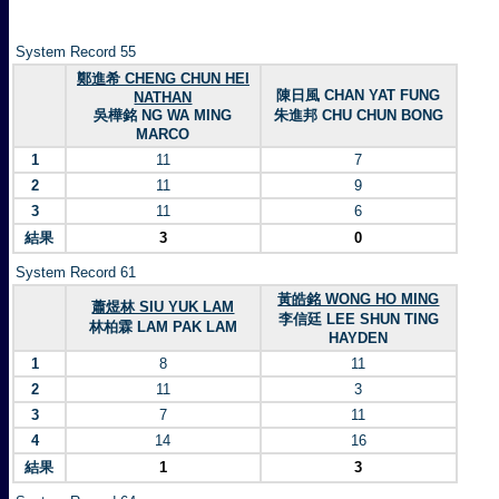
System Record 55
鄭進希 CHENG CHUN HEI
陳日風 CHAN YAT FUNG
NATHAN
吳樺銘 NG WA MING
朱進邦 CHU CHUN BONG
MARCO
1
11
7
2
11
9
3
11
6
結果
3
0
System Record 61
黃皓銘 WONG HO MING
蕭煜林 SIU YUK LAM
李信廷 LEE SHUN TING
林柏霖 LAM PAK LAM
HAYDEN
1
8
11
2
11
3
3
7
11
4
14
16
結果
1
3