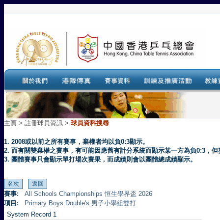
主頁
>
註冊球員資訊 >
球員資料搜尋
1. 2008或以前之所有賽事，棄權者均以負0:3顯示。
2. 而有關雙棄權之賽事，有可能因應舊有計分系統而顯示某一方為負0:3
3. 團體賽事只會顯示單打場次賽果，而成績則會以團體總成績顯示。
賽事:
All Schools Championships 恒生學界盃 2026
項目:
Primary Boys Double's 男子小學組雙打
System Record 1