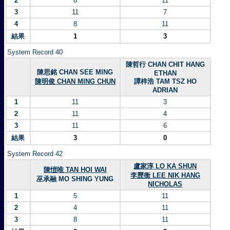
2
8
11
3
11
7
4
8
11
結果
1
3
System Record 40
陳哲行 CHAN CHIT HANG
陳思銘 CHAN SEE MING
ETHAN
陳明俊 CHAN MING CHUN
譚梓浩 TAM TSZ HO
ADRIAN
1
11
3
2
11
4
3
11
6
結果
3
0
System Record 42
盧家淳 LO KA SHUN
陳愷唯 TAN HOI WAI
李歷衡 LEE NIK HANG
巫承融 MO SHING YUNG
NICHOLAS
1
5
11
2
4
11
3
8
11