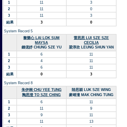
1
11
3
2
11
0
3
11
3
結果
3
0
System Record 5
黎樂心 LAI LOK SUM
雷思思 LUI SZE SZE
MAYSA
CECILIA
鍾偲妤 CHUNG SZE YU
梁淳欣 LEUNG SHUN YAN
1
6
11
2
4
11
3
6
11
結果
0
3
System Record 8
朱伊桐 CHU YEE TUNG
陸思穎 LUK SZE WING
陶思澄 TO SZE CHING
麥靖潼 MAK CHING TUNG
1
6
11
2
11
9
3
9
11
4
11
13