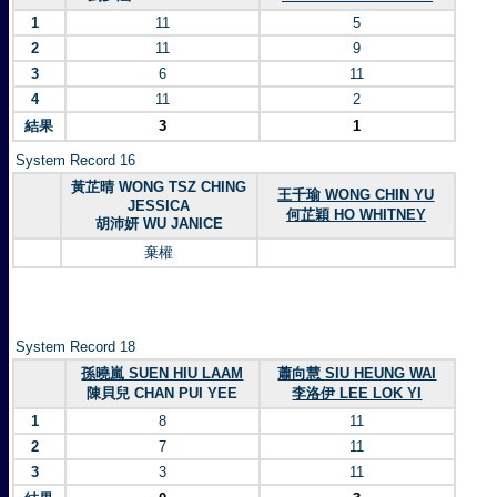
1
11
5
2
11
9
3
6
11
4
11
2
結果
3
1
System Record 16
黃芷晴 WONG TSZ CHING
王千瑜 WONG CHIN YU
JESSICA
何芷穎 HO WHITNEY
胡沛妍 WU JANICE
棄權
System Record 18
孫曉嵐 SUEN HIU LAAM
蕭向慧 SIU HEUNG WAI
陳貝兒 CHAN PUI YEE
李洛伊 LEE LOK YI
1
8
11
2
7
11
3
3
11