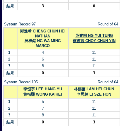
結果
3
0
System Record 97
Round of 64
鄭進希 CHENG CHUN HEI
吳睿桐 NG YUI TUNG
NATHAN
吳樺銘 NG WA MING
蔡俊言 CHOY CHUN YIN
MARCO
1
4
11
2
6
11
3
8
11
結果
0
3
System Record 105
Round of 64
李恒宇 LEE HANG YU
林熙葰 LAM HEI CHUN
黄楷熙 WONG KAIHEI
李思翰 LI SZE HON
1
5
11
2
7
11
3
8
11
結果
0
3