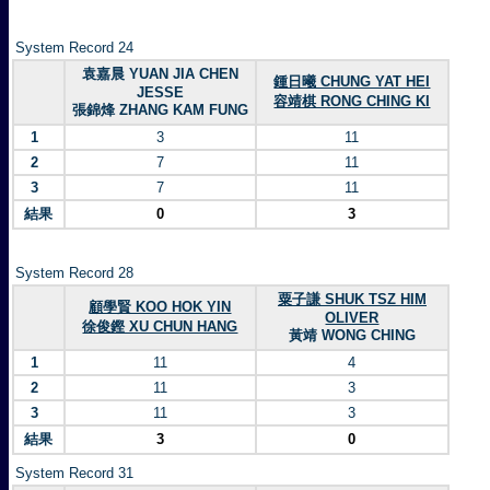
System Record 24
袁嘉晨 YUAN JIA CHEN
鍾日曦 CHUNG YAT HEI
JESSE
容靖棋 RONG CHING KI
張錦烽 ZHANG KAM FUNG
1
3
11
2
7
11
3
7
11
結果
0
3
System Record 28
粟子謙 SHUK TSZ HIM
顧學賢 KOO HOK YIN
OLIVER
徐俊鏗 XU CHUN HANG
黃靖 WONG CHING
1
11
4
2
11
3
3
11
3
結果
3
0
System Record 31