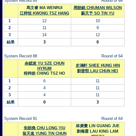
System Record 85
Round of 64
馬文睿 MA WENRUI
周朗銘 CHIUMAN WILSON
江梓恒 KWONG TSZ HANG
蘇天予 SO TIN YU
1
12
10
2
11
9
3
14
12
結果
3
0
System Record 88
Round of 64
余鍶浚 YU SZE CHUN
史鴻軒 SHEE HUNG HIN
HYRUM
劉晉熙 LAU CHUN HEI
程梓皓 CHING TSZ HO
1
6
11
2
4
11
3
4
11
結果
0
3
System Record 91
Round of 64
林廣覺 LIN GUANG JUE
朱朗堯 CHU LONG YIU
劉儆霖 LAU KING LAM
翁天進 YUNG TIN CHUN