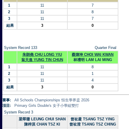
1
11
7
2
11
8
3
11
7
結果
3
0
System Record 133
Quarter Final
朱朗堯 CHU LONG YIU
蔡煒坤 CHOI WAI KWAN
翁天進 YUNG TIN CHUN
林禮明 LAM LAI MING
1
11
8
2
11
1
3
11
4
結果
3
0
賽事:
All Schools Championships 恒生學界盃 2026
項目:
Primary Girls Double's 女子小學組雙打
System Record 3
梁翠珊 LEUNG CHUI SHAN
曾祉凝 TSANG TSZ YING
陳梓淇 CHAN TSZ KI
曾祉澄 TSANG TSZ CHING