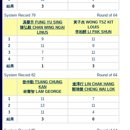
結果
3
0
System Record 79
Round of 64
馮譽升 FUNG YU SING
黃子杰 WONG TSZ KIT
LOUIS
陳弘毅 CHAN WING NGAI
李柏醇 LI PAK SHUN
LINUS
1
9
11
2
11
9
3
7
11
4
7
11
結果
1
3
System Record 82
Round of 64
曾仲勤 TSANG CHUNG
連澤行 LIN CHAK HANG
KAN
鄭瑋樂 CHENG WAI LOK
林蕎智 LAM GEORGE
1
11
7
2
13
11
3
11
4
結果
3
0