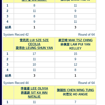
1
8
11
2
11
9
3
8
11
4
9
11
結果
1
3
System Record 42
Round of 64
雷思思 LUI SZE SZE
麥芷晴 MAK TSZ CHING
CECILIA
林佩茵 LAM PUI YAN
梁淳欣 LEUNG SHUN YAN
KELLEY
1
17
15
2
11
9
3
10
12
4
11
8
結果
3
1
System Record 44
Round of 64
李傲凝 LEE OLIVIA
陳穎彤 CHEN WING TUNG
薛嘉蔚 SIT KA WAI
何霑兒 HO ANGIE
NATALIE
1
11
7