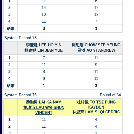
1
11
6
2
14
12
3
10
12
4
11
7
結果
3
1
System Record 73
李濠延 LEE HO YIN
周思暘 CHOW SZE YEUNG
林建樾 LIN JIAN YUE
區溢 AU YI ANDREW
1
7
11
2
11
9
3
8
11
4
9
11
結果
1
3
System Record 75
Round of 64
黎泇男 LAI KA NAM
杜梓楓 TO TSZ FUNG
KAYDEN
劉瑋迅 LAU WAI SHUN
林思齊 LAM SI QI CEDRIC
VINCENT
1
11
4
2
11
4
3
11
1