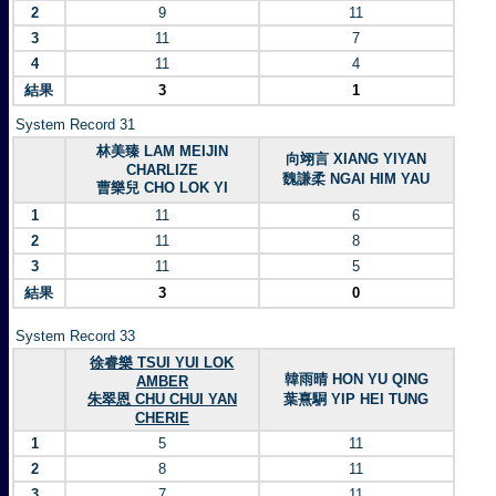
2
9
11
3
11
7
4
11
4
結果
3
1
System Record 31
林美臻 LAM MEIJIN
向翊言 XIANG YIYAN
CHARLIZE
魏謙柔 NGAI HIM YAU
曹樂兒 CHO LOK YI
1
11
6
2
11
8
3
11
5
結果
3
0
System Record 33
徐睿樂 TSUI YUI LOK
韓雨晴 HON YU QING
AMBER
朱翠恩 CHU CHUI YAN
葉熹駧 YIP HEI TUNG
CHERIE
1
5
11
2
8
11
3
7
11