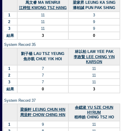
馬文睿 MA WENRUI
梁家昇 LEUNG KA SING
江梓恒 KWONG TSZ HANG
潘柏誠 PUN PAK SHING
1
11
3
2
11
9
3
11
9
結果
3
0
System Record 35
林以柏 LAM YEE PAK
劉子楊 LAU TSZ YEUNG
李政賢 LEE CHING YIN
焦亦凱 CHUE YIK HOI
KARSON
1
7
11
2
7
11
3
7
11
結果
0
3
System Record 37
余鍶浚 YU SZE CHUN
梁振軒 LEUNG CHUN HIN
HYRUM
周呈軒 CHOW CHING HIN
程梓皓 CHING TSZ HO
1
9
11