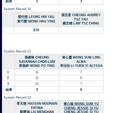
結果
1
3
System Record 10
張芷柔 CHEUNG AUDREY
梁衍悠 LEUNG HIN YAU
TSZ YAU
黃巧縈 WONG HAU YING
羅芷晴 LAW TSZ CHING
棄權
System Record 12
張礎琳 CHEUNG
黃心靈 WONG SUM LING
SAVANNAH CHOR-LAM
ALMA
黃葆婷 WONG PO TING
李沅怡 LI YUEN YI ALYSSA
1
11
7
2
11
6
3
11
7
結果
3
0
System Record 14
李天慈 HASSAN NOORAIN
黃心瑜 WONG SUM YU
FATIMA
CHENG JESSIE SI YU
劉夢涵 LIU MENGHAN
CHENG JESSIE SI YU