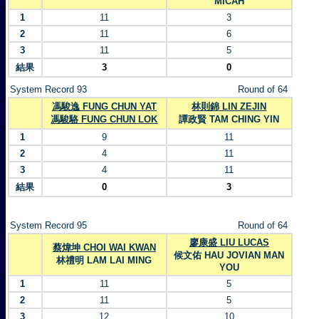
MICAH
1
11
3
2
11
6
3
11
5
結果
3
0
System Record 93
Round of 64
馮駿逸 FUNG CHUN YAT
林則錦 LIN ZEJIN
馮駿駱 FUNG CHUN LOK
譚政賢 TAM CHING YIN
1
9
11
2
4
11
3
4
11
結果
0
3
System Record 95
Round of 64
廖康盛 LIU LUCAS
蔡煒坤 CHOI WAI KWAN
候文佑 HAU JOVIAN MAN
林禮明 LAM LAI MING
YOU
1
11
5
2
11
5
3
12
10