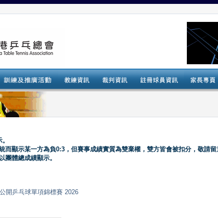
示。
系統而顯示某一方為負0:3，但賽事成績實質為雙棄權，雙方皆會被扣分，敬請留
會以團體總成績顯示。
nt) 全港公開乒乓球單項錦標賽 2026