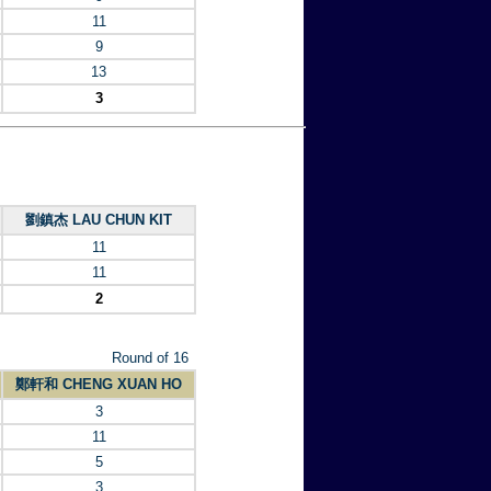
11
9
13
3
劉鎮杰 LAU CHUN KIT
11
11
2
Round of 16
鄭軒和 CHENG XUAN HO
3
11
5
3