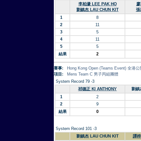
李柏濠 LEE PAK HO
廖
劉鎮杰 LAU CHUN KIT
張
1
8
2
11
3
5
4
11
5
5
結果
2
賽事:
Hong Kong Open (Teams Event)
項目:
Mens Team C 男子丙組團體
System Record 79 -3
祁德正 KI ANTHONY
劉鎮杰
1
2
2
9
結果
0
System Record 101 -3
劉鎮杰 LAU CHUN KIT
譚梓維