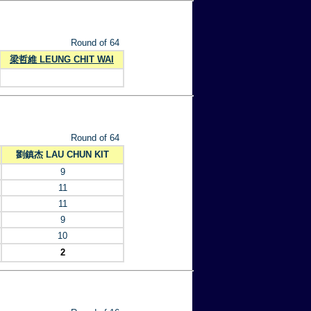
Round of 64
梁哲維 LEUNG CHIT WAI
Round of 64
劉鎮杰 LAU CHUN KIT
9
11
11
9
10
2