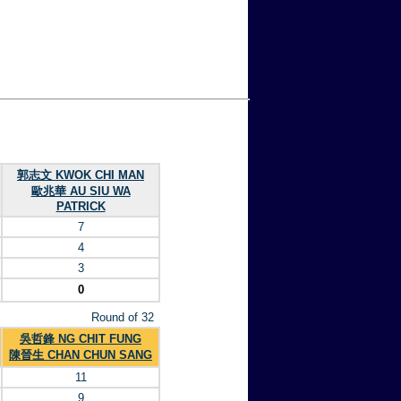
郭志文 KWOK CHI MAN
歐兆華 AU SIU WA
PATRICK
7
4
3
0
Round of 32
吳哲鋒 NG CHIT FUNG
陳晉生 CHAN CHUN SANG
11
9