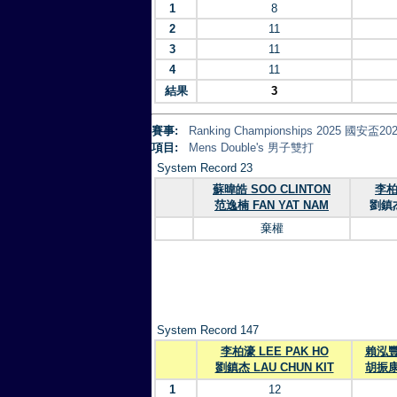
1
8
2
11
3
11
4
11
結果
3
賽事:
Ranking Championships 2025 
項目:
Mens Double's 男子雙打
System Record 23
蘇暐皓 SOO CLINTON
李柏
范逸楠 FAN YAT NAM
劉鎮杰
棄權
System Record 147
李柏濠 LEE PAK HO
賴泓豐 
劉鎮杰 LAU CHUN KIT
胡振康
1
12