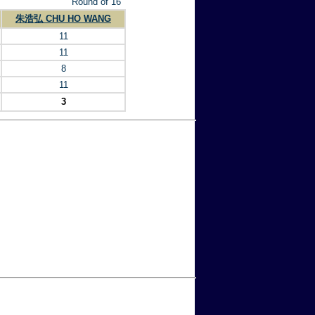
Round of 16
朱浩弘 CHU HO WANG
11
11
8
11
3