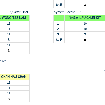
結果
3
Quarter Final
System Record 107 -5
 WONG TSZ LAM
劉鎮杰 LAU CHUN KIT
11
1
10
11
2
10
11
3
3
8
結果
0
11
3
2022
R
CHAN HAU CHAK
11
11
11
3