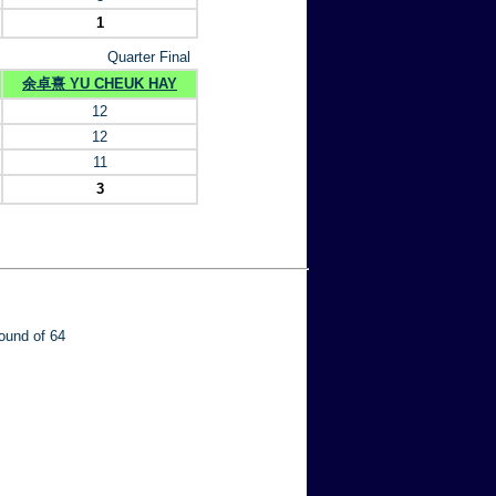
1
Quarter Final
余卓熹 YU CHEUK HAY
12
12
11
3
ound of 64