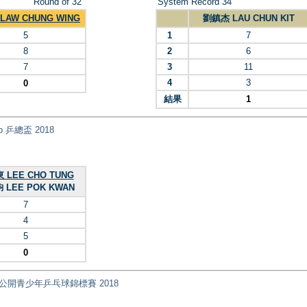
Round of 32
System Record 34
LAW CHUNG WING
劉鎮杰 LAU CHUN KIT
5
1
7
8
2
6
7
3
11
4
3
0
結果
1
Cup 乒總盃 2018
 LEE CHO TUNG
 LEE POK KWAN
7
4
5
0
ips 全港公開青少年乒乓球錦標賽 2018