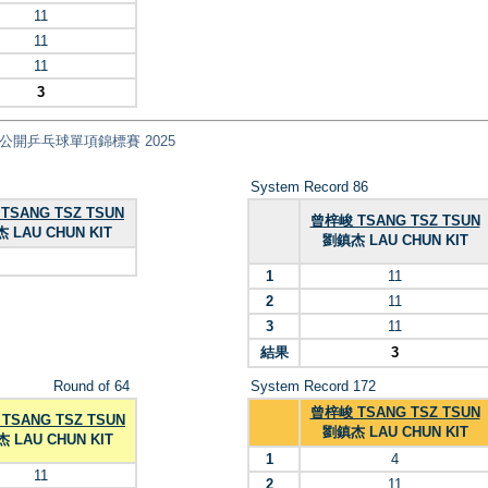
11
11
11
3
nt) 全港公開乒乓球單項錦標賽 2025
System Record 86
TSANG TSZ TSUN
曾梓峻 TSANG TSZ TSUN
 LAU CHUN KIT
劉鎮杰 LAU CHUN KIT
1
11
2
11
3
11
結果
3
Round of 64
System Record 172
曾梓峻 TSANG TSZ TSUN
TSANG TSZ TSUN
劉鎮杰 LAU CHUN KIT
 LAU CHUN KIT
1
4
11
2
11