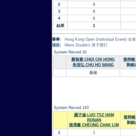
2
9
3
8
4
6
結果
1
賽事:
Hong Kong Open (Individual Eve
項目:
Mens Double's 男子雙打
System Record 16
蔡智康 CHOI CHI HONG
曾梓峻 
朱浩弘 CHU HO WANG
劉鎮杰
棄權
System Record 143
羅子涵 LUO TSZ HAM
曾梓峻 
RONAN
劉鎮杰
張澤廉 CHEUNG CHAK LIM
1
1