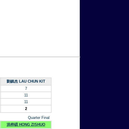
劉鎮杰 LAU CHUN KIT
7
11
11
2
Quarter Final
洪梓碩 HONG ZISHUO