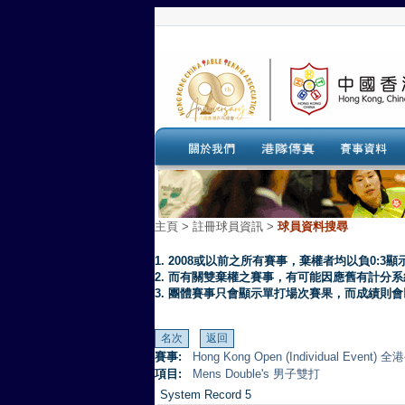
主頁
>
註冊球員資訊 >
球員資料搜尋
1. 2008或以前之所有賽事，棄權者均以負0:3顯
2. 而有關雙棄權之賽事，有可能因應舊有計分
3. 團體賽事只會顯示單打場次賽果，而成績則
賽事:
Hong Kong Open (Individual Eve
項目:
Mens Double's 男子雙打
System Record 5