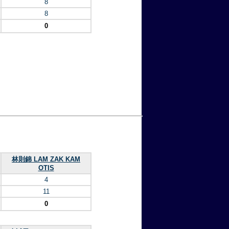
8
8
0
林則錦 LAM ZAK KAM
OTIS
4
11
0