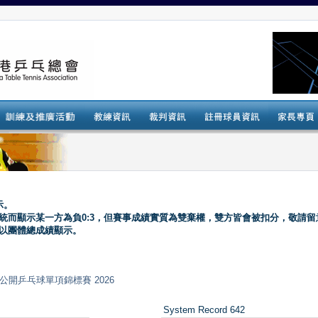
示。
系統而顯示某一方為負0:3，但賽事成績實質為雙棄權，雙方皆會被扣分，敬請留
會以團體總成績顯示。
nt) 全港公開乒乓球單項錦標賽 2026
System Record 642