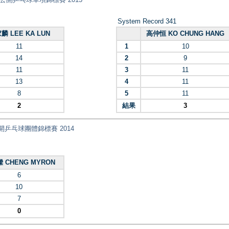
System Record 341
麟 LEE KA LUN
高仲恒 KO CHUNG HANG
11
1
10
14
2
9
11
3
11
13
4
11
8
5
11
2
結果
3
 全港公開乒乓球團體錦標賽 2014
 CHENG MYRON
6
10
7
0