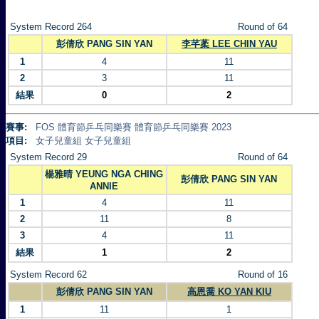
System Record 264
Round of 64
彭倩欣 PANG SIN YAN
李芊葇 LEE CHIN YAU
1
4
11
2
3
11
結果
0
2
賽事:
FOS 體育節乒乓同樂賽 體育節乒乓同樂賽 2023
項目:
女子兒童組 女子兒童組
System Record 29
Round of 64
楊雅晴 YEUNG NGA CHING
彭倩欣 PANG SIN YAN
ANNIE
1
4
11
2
11
8
3
4
11
結果
1
2
System Record 62
Round of 16
彭倩欣 PANG SIN YAN
高恩喬 KO YAN KIU
1
11
1