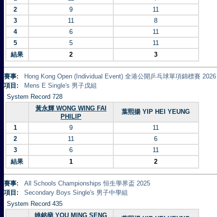
2
9
11
3
11
8
4
6
11
5
5
11
結果
2
3
賽事:
Hong Kong Open (Individual Event) 全港公開乒乓球單項錦標賽 2026
項目:
Mens E Single's 男子戊組
System Record 728
黃永輝 WONG WING FAI
葉熙揚 YIP HEI YEUNG
PHILIP
1
9
11
2
11
6
3
6
11
結果
1
2
賽事:
All Schools Championships 恒生學界盃 2025
項目:
Secondary Boys Single's 男子中學組
System Record 435
姚銘燊 YOU MING SENG