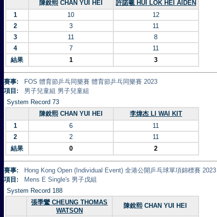
陳銳熙 CHAN YUI HEI
許諾羲 HUI LOK HEI AIDEN
1
10
12
2
3
11
3
11
8
4
7
11
結果
1
3
賽事:
FOS 體育節乒乓同樂賽 體育節乒乓同樂賽 2023
項目:
男子兒童組 男子兒童組
System Record 73
陳銳熙 CHAN YUI HEI
李煒杰 LI WAI KIT
1
6
11
2
2
11
結果
0
2
賽事:
Hong Kong Open (Individual Event) 全港公開乒乓球單項錦標賽 2023
項目:
Mens E Single's 男子戊組
System Record 188
張季鸞 CHEUNG THOMAS
陳銳熙 CHAN YUI HEI
WATSON