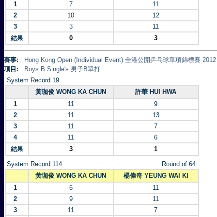
1
7
11
2
10
12
3
3
11
結果
0
3
賽事:
Hong Kong Open (Individual Event) 全港公開乒乓球單項錦標賽 2012
項目:
Boys B Single's 男子B單打
System Record 19
黃珈俊 WONG KA CHUN
許華 HUI HWA
1
11
9
2
11
13
3
11
7
4
11
6
結果
3
1
System Record 114
Round of 64
黃珈俊 WONG KA CHUN
楊偉奇 YEUNG WAI KI
1
6
11
2
9
11
3
11
7