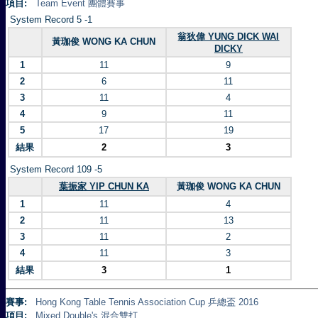
項目:
Team Event 團體賽事
System Record 5 -1
翁狄偉 YUNG DICK WAI
黃珈俊 WONG KA CHUN
DICKY
1
11
9
2
6
11
3
11
4
4
9
11
5
17
19
結果
2
3
System Record 109 -5
葉振家 YIP CHUN KA
黃珈俊 WONG KA CHUN
1
11
4
2
11
13
3
11
2
4
11
3
結果
3
1
賽事:
Hong Kong Table Tennis Association Cup 乒總盃 2016
項目:
Mixed Double's 混合雙打