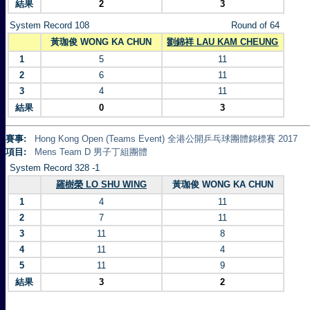
結果
2
3
System Record 108
Round of 64
黃珈俊 WONG KA CHUN
劉錦祥 LAU KAM CHEUNG
1
5
11
2
6
11
3
4
11
結果
0
3
賽事:
Hong Kong Open (Teams Event) 全港公開乒乓球團體錦標賽 2017
項目:
Mens Team D 男子丁組團體
System Record 328 -1
羅樹榮 LO SHU WING
黃珈俊 WONG KA CHUN
1
4
11
2
7
11
3
11
8
4
11
4
5
11
9
結果
3
2