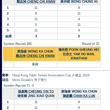
鄭志坤 CHENG CHI KWAN
黃仲祺 WONG CHUNG KI
1
11
9
2
9
11
3
11
4
4
5
11
5
11
9
結果
3
2
System Record 285
Round of 32
潘尚熙 POON SHEUNG HEI
黃珈俊 WONG KA CHUN
任浩文 YAM HO MAN,
鄭志坤 CHENG CHI KWAN
JONATHAN
棄權
賽事:
Hong Kong Table Tennis Association Cup 乒總盃 2019
項目:
Mens Double's 男子雙打
System Record 71 -3
張彥陶 CHEUNG YIN TO
黃珈俊 WONG KA CHUN
靖笑權 JING XIAO QUAN
陳家麟 CHAN KA LUN
1
11
8
2
11
9