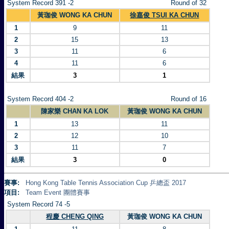
System Record 391 -2
Round of 32
黃珈俊 WONG KA CHUN
徐嘉俊 TSUI KA CHUN
1
9
11
2
15
13
3
11
6
4
11
6
結果
3
1
System Record 404 -2
Round of 16
陳家樂 CHAN KA LOK
黃珈俊 WONG KA CHUN
1
13
11
2
12
10
3
11
7
結果
3
0
賽事:
Hong Kong Table Tennis Association Cup 乒總盃 2017
項目:
Team Event 團體賽事
System Record 74 -5
程慶 CHENG QING
黃珈俊 WONG KA CHUN