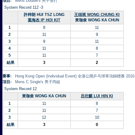
項目:
Mens Double's 男子雙打
System Record 112 -3
許梓朗 HUI TSZ LONG
王頌祺 WONG CHUNG KI
葉海杰 IP HOI KIT
黃珈俊 WONG KA CHUN
1
8
11
2
11
9
3
9
11
4
11
8
5
11
7
結果
3
2
賽事:
Hong Kong Open (Individual Event) 全港公開乒乓球單項錦標賽 2016
項目:
Mens C Single's 男子丙組
System Record 12
黃珈俊 WONG KA CHUN
呂衍麒 LUI HIN KI
1
11
8
2
11
7
3
12
10
結果
3
0