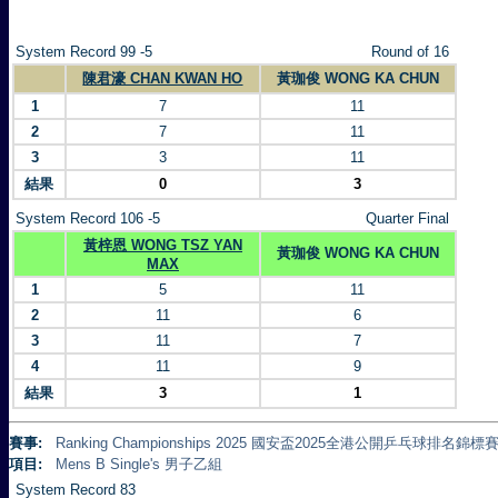
System Record 99 -5
Round of 16
陳君濠 CHAN KWAN HO
黃珈俊 WONG KA CHUN
1
7
11
2
7
11
3
3
11
結果
0
3
System Record 106 -5
Quarter Final
黃梓恩 WONG TSZ YAN
黃珈俊 WONG KA CHUN
MAX
1
5
11
2
11
6
3
11
7
4
11
9
結果
3
1
賽事:
Ranking Championships 2025 國安盃2025全港公開乒乓球排名錦標賽 
項目:
Mens B Single's 男子乙組
System Record 83