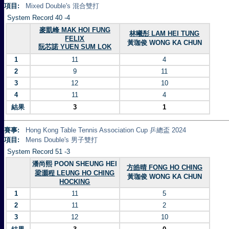
項目:
Mixed Double's 混合雙打
System Record 40 -4
麥凱峰 MAK HOI FUNG
林曦彤 LAM HEI TUNG
FELIX
黃珈俊 WONG KA CHUN
阮芯諾 YUEN SUM LOK
1
11
4
2
9
11
3
12
10
4
11
4
結果
3
1
賽事:
Hong Kong Table Tennis Association Cup 乒總盃 2024
項目:
Mens Double's 男子雙打
System Record 51 -3
潘尚熙 POON SHEUNG HEI
方皓晴 FONG HO CHING
梁灝程 LEUNG HO CHING
黃珈俊 WONG KA CHUN
HOCKING
1
11
5
2
11
2
3
12
10