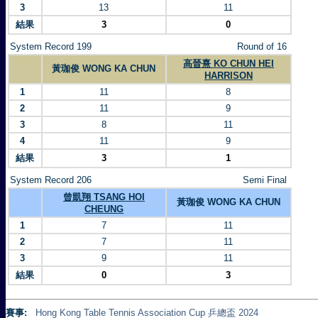
3
13
11
結果
3
0
System Record 199
Round of 16
高晉熹 KO CHUN HEI
黃珈俊 WONG KA CHUN
HARRISON
1
11
8
2
11
9
3
8
11
4
11
9
結果
3
1
System Record 206
Semi Final
曾凱翔 TSANG HOI
黃珈俊 WONG KA CHUN
CHEUNG
1
7
11
2
7
11
3
9
11
結果
0
3
賽事:
Hong Kong Table Tennis Association Cup 乒總盃 2024