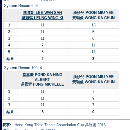
System Record 9 -4
李運新 LEE WAN SAN
潘妙兒 POON MIU YEE
梁頴琪 LEUNG WING KI
黃珈俊 WONG KA CHUN
1
11
13
2
11
5
3
11
6
4
7
11
5
6
11
結果
2
3
System Record 109 -4
盤嘉慶 POND KA HING
潘妙兒 POON MIU YEE
ALBERT
黃珈俊 WONG KA CHUN
馮景群 FUNG MICHELLE
1
11
7
2
11
9
3
11
7
結果
3
0
賽事:
Hong Kong Table Tennis Association Cup 乒總盃 2016