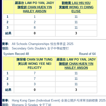
羅葆欣 LAW PO YAN, JADY
劉曉喬 LAU HIU KIU
陳暄妍 CHAN HUEN YIN
黃懿晴 WONG YI CHING
HAILEY ANSON
ELISE
1
1
11
2
2
11
3
8
11
結果
0
3
賽事:
All Schools Championships 恒生學界盃 2025
項目:
Secondary Girls Double's 女子中學組雙打
System Record 48
Round of 64
陳琛曈 CHAN SUM TUNG
羅葆欣 LAW PO YAN, JADY
黃以莉 WONG YEE NEI
陳暄妍 CHAN HUEN YIN
FELICITY
HAILEY ANSON
1
7
11
2
7
11
3
3
11
結果
0
3
賽事:
Hong Kong Open (Individual Event) 全港公開乒乓球單項錦標賽 2025
項目:
Womens D Singles 女子丁組