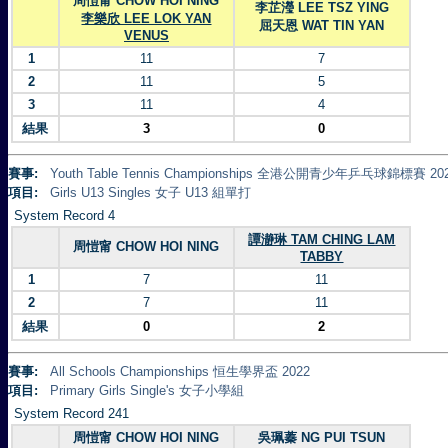
周愷甯 CHOW HOI NING
李芷瀅 LEE TSZ YING
李樂欣 LEE LOK YAN
屈天恩 WAT TIN YAN
VENUS
1
11
7
2
11
5
3
11
4
結果
3
0
賽事:
Youth Table Tennis Championships 全港公開青少年乒乓球錦標賽 20
項目:
Girls U13 Singles 女子 U13 組單打
System Record 4
譚瀞琳 TAM CHING LAM
周愷甯 CHOW HOI NING
TABBY
1
7
11
2
7
11
結果
0
2
賽事:
All Schools Championships 恒生學界盃 2022
項目:
Primary Girls Single's 女子小學組
System Record 241
周愷甯 CHOW HOI NING
吳珮蓁 NG PUI TSUN