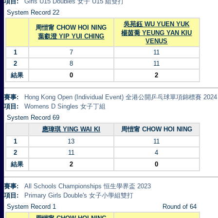
項目:
Girls U15 Doubles 女子 U15 組雙打
System Record 22
吳苑鈺 WU YUEN YUK
周愷甯 CHOW HOI NING
楊茵喬 YEUNG YAN KIU
葉叡澄 YIP YUI CHING
VENUS
1
7
11
2
8
11
結果
0
2
賽事:
Hong Kong Open (Individual Event) 全港公開乒乓球單項錦標賽 2024
項目:
Womens D Singles 女子丁組
System Record 69
應瑋琪 YING WAI KI
周愷甯 CHOW HOI NING
1
13
11
2
11
4
結果
2
0
賽事:
All Schools Championships 恒生學界盃 2023
項目:
Primary Girls Double's 女子小學組雙打
System Record 1
Round of 64