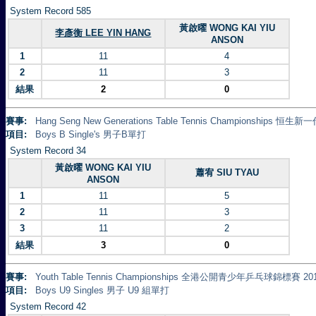
System Record 585
黃啟曜 WONG KAI YIU
李彥衡 LEE YIN HANG
ANSON
1
11
4
2
11
3
結果
2
0
賽事:
Hang Seng New Generations Table Tennis Championships 
項目:
Boys B Single's 男子B單打
System Record 34
黃啟曜 WONG KAI YIU
蕭宥 SIU TYAU
ANSON
1
11
5
2
11
3
3
11
2
結果
3
0
賽事:
Youth Table Tennis Championships 全港公開青少年乒乓球錦標賽 20
項目:
Boys U9 Singles 男子 U9 組單打
System Record 42