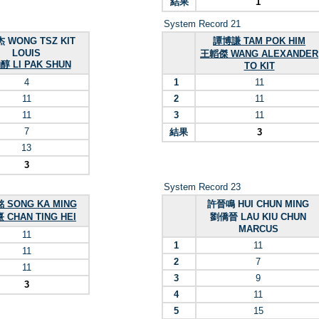
結果
1
System Record 21
 WONG TSZ KIT
譚博謙 TAM POK HIM
LOUIS
王韜傑 WANG ALEXANDER
 LI PAK SHUN
TO KIT
4
1
11
11
2
11
11
3
11
7
結果
3
13
3
System Record 23
 SONG KA MING
許晉鳴 HUI CHUN MING
CHAN TING HEI
劉僑晉 LAU KIU CHUN
MARCUS
11
1
11
11
2
7
11
3
9
3
4
11
5
15