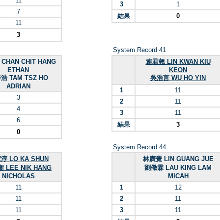
11
3
1
7
結果
0
11
3
System Record 41
CHAN CHIT HANG
連君翹 LIN KWAN KIU
ETHAN
KEON
浩 TAM TSZ HO
吳浩言 WU HO YIN
ADRIAN
1
11
3
2
11
4
3
11
6
結果
3
0
System Record 44
淳 LO KA SHUN
林廣覺 LIN GUANG JUE
 LEE NIK HANG
劉儆霖 LAU KING LAM
NICHOLAS
MICAH
11
1
12
11
2
11
11
3
11