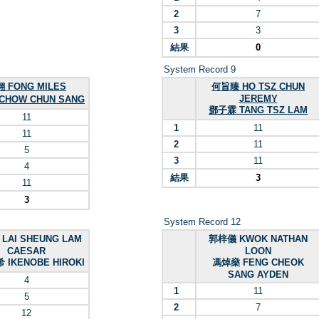
2
7
3
3
結果
0
System Record 9
 FONG MILES
何旨臻 HO TSZ CHUN
JEREMY
CHOW CHUN SANG
鄧子霖 TANG TSZ LAM
11
1
11
11
2
11
5
3
11
4
結果
3
11
3
System Record 12
LAI SHEUNG LAM
郭梓儀 KWOK NATHAN
CAESAR
LOON
IKENOBE HIROKI
馮焯燊 FENG CHEOK
SANG AYDEN
4
1
11
5
2
7
12