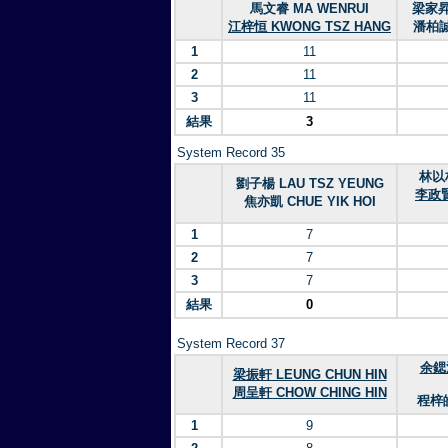
馬文睿 MA WENRUI
梁家昇 
江梓恒 KWONG TSZ HANG
潘柏誠 
1
11
2
11
3
11
結果
3
System Record 35
林以柏
劉子楊 LAU TSZ YEUNG
李政賢 
焦亦凱 CHUE YIK HOI
1
7
2
7
3
7
結果
0
System Record 37
余鍶浚
梁振軒 LEUNG CHUN HIN
周呈軒 CHOW CHING HIN
程梓皓
1
9