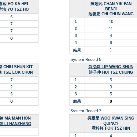
熙 HO KA HEI
陳翊凡 CHAN YIK FAN
BENJI
浩 YU TSZ HO
池俊宏 CHI CHUN WANG
6
1
10
7
2
11
7
3
4
0
4
6
結果
1
System Record 5
 CHIU SHUN KIT
聶泓舜 LIP WANG SHUN
 TSE LOK CHUN
許子仲 HUI TSZ CHUNG
7
1
5
2
2
3
5
3
5
0
結果
0
System Record 7
 MA MAN HON
吳羣星 WOO KWAN SING
QUINCY
 LI HANZHANG
霍梓軒 FOK TSZ HIN
1
4