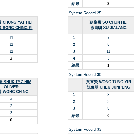
結果
3
System Record 25
CHUNG YAT HEI
蘇俊熹 SO CHUN HEI
RONG CHING KI
徐喜朗 XU JIALANG
11
1
7
11
2
5
11
3
11
4
3
3
結果
1
System Record 30
 SHUK TSZ HIM
黃東賢 WONG TUNG YIN
OLIVER
陈俊朋 CHEN JUNPENG
 WONG CHING
1
3
4
2
3
3
3
8
3
結果
0
0
System Record 33