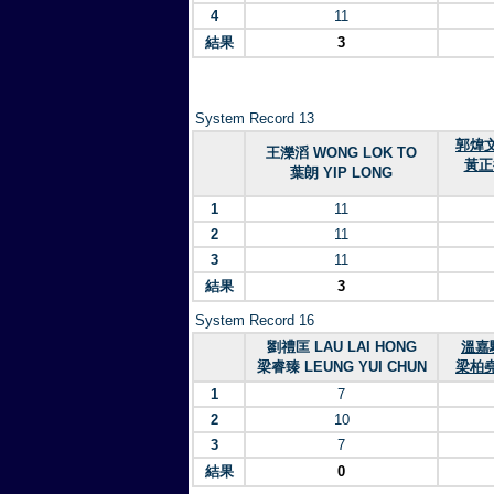
4
11
結果
3
System Record 13
郭煒文
王濼滔 WONG LOK TO
黃正
葉朗 YIP LONG
1
11
2
11
3
11
結果
3
System Record 16
劉禮匡 LAU LAI HONG
溫嘉駿
梁睿臻 LEUNG YUI CHUN
梁柏堯 
1
7
2
10
3
7
結果
0