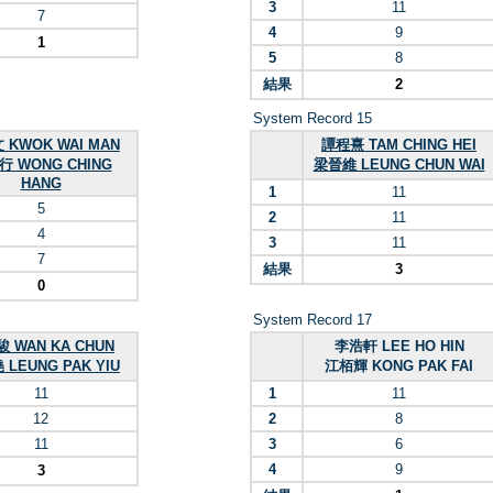
3
11
7
4
9
1
5
8
結果
2
System Record 15
 KWOK WAI MAN
譚程熹 TAM CHING HEI
行 WONG CHING
梁晉維 LEUNG CHUN WAI
HANG
1
11
5
2
11
4
3
11
7
結果
3
0
System Record 17
 WAN KA CHUN
李浩軒 LEE HO HIN
LEUNG PAK YIU
江栢輝 KONG PAK FAI
11
1
11
12
2
8
11
3
6
4
9
3