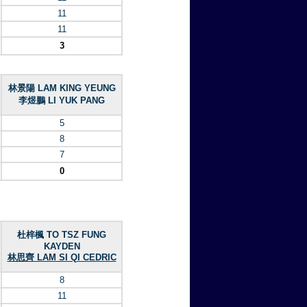
11
11
3
林景陽 LAM KING YEUNG
李煜鵬 LI YUK PANG
5
8
7
0
杜梓楓 TO TSZ FUNG
KAYDEN
林思齊 LAM SI QI CEDRIC
8
11