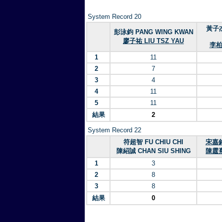
System Record 20
黃子杰
彭泳鈞 PANG WING KWAN
廖子祐 LIU TSZ YAU
李柏醇
1
11
2
7
3
4
4
11
5
11
結果
2
System Record 22
符超智 FU CHIU CHI
宋嘉銘
陳紹誠 CHAN SIU SHING
陳霆熹 
1
3
2
8
3
8
結果
0