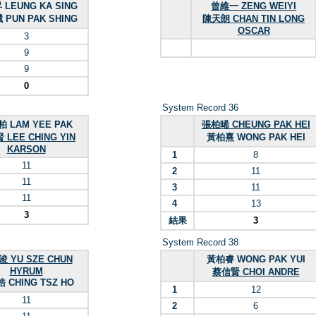
LEUNG KA SING
曾維一 ZENG WEIYI
PUN PAK SHING
陳天朗 CHAN TIN LONG
OSCAR
3
9
9
0
System Record 36
 LAM YEE PAK
張柏晞 CHEUNG PAK HEI
LEE CHING YIN
黃柏熹 WONG PAK HEI
KARSON
1
8
11
2
11
11
3
11
11
4
13
3
結果
3
System Record 38
 YU SZE CHUN
黃柏睿 WONG PAK YUI
HYRUM
蔡信賢 CHOI ANDRE
 CHING TSZ HO
1
12
11
2
6