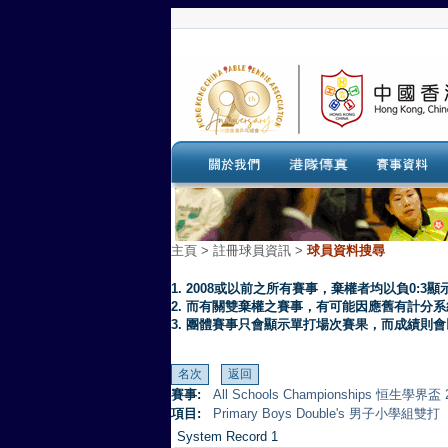
主頁
>
註冊球員資訊 >
球員資料搜尋
1. 2008或以前之所有賽事，棄權者均以負0:3顯
2. 而有關雙棄權之賽事，有可能因應舊有計分
3. 團體賽事只會顯示單打場次賽果，而成績則
賽事:
All Schools Championships 恒生學界盃 
項目:
Primary Boys Double's 男子小學組雙打
System Record 1