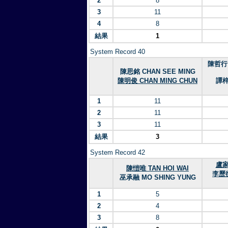
2
8
3
11
4
8
結果
1
System Record 40
陳哲行 
陳思銘 CHAN SEE MING
陳明俊 CHAN MING CHUN
譚梓
1
11
2
11
3
11
結果
3
System Record 42
盧家
陳愷唯 TAN HOI WAI
李歷衡
巫承融 MO SHING YUNG
1
5
2
4
3
8