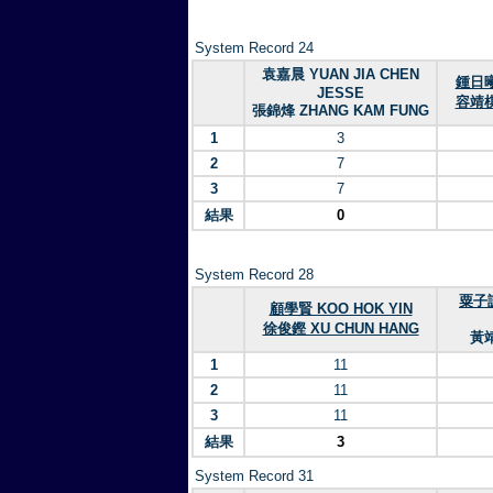
System Record 24
袁嘉晨 YUAN JIA CHEN
鍾日曦 
JESSE
容靖棋 
張錦烽 ZHANG KAM FUNG
1
3
2
7
3
7
結果
0
System Record 28
粟子謙
顧學賢 KOO HOK YIN
徐俊鏗 XU CHUN HANG
黃靖
1
11
2
11
3
11
結果
3
System Record 31