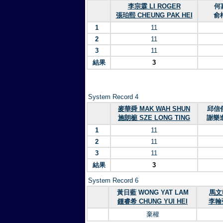
李宗霖 LI ROGER
何嘉
張珀熙 CHEUNG PAK HEI
俞梓
1
11
2
11
3
11
結果
3
System Record 4
麥華舜 MAK WAH SHUN
邱信傑
施朗榳 SZE LONG TING
謝樂進
1
11
2
11
3
11
結果
3
System Record 6
黃日藍 WONG YAT LAM
馬文翰
鍾睿希 CHUNG YUI HEI
李翰張
棄權