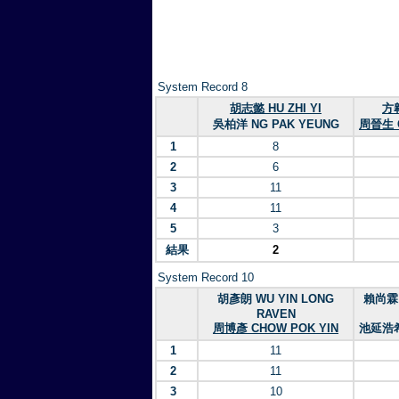
System Record 8
胡志懿 HU ZHI YI
方翱
吳柏洋 NG PAK YEUNG
周晉生 
1
8
2
6
3
11
4
11
5
3
結果
2
System Record 10
胡彥朗 WU YIN LONG
賴尚霖 
RAVEN
周博彥 CHOW POK YIN
池延浩希 
1
11
2
11
3
10