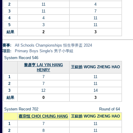
2
11
4
3
11
7
4
4
11
5
3
11
結果
2
3
賽事:
All Schools Championships 恒生學界盃 2024
項目:
Primary Boys Single's 男子小學組
System Record 546
黎彥亨 LAI YIN HANG
王鉦皓 WONG ZHENG HAO
HENRY
1
7
11
2
7
11
3
12
14
結果
0
3
System Record 702
Round of 64
蔡宗恒 CHOI CHUNG HANG
王鉦皓 WONG ZHENG HAO
1
7
11
2
8
11