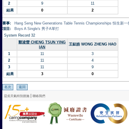
2
9
11
結果
0
2
賽事:
Hang Seng New Generations Table Tennis Championships 
項目:
Boys A Single's 男子A單打
System Record 32
鄭浚營 CHENG TSUN YING
王鉦皓 WONG ZHENG HAO
IAN
1
11
3
2
11
4
3
11
9
結果
3
0