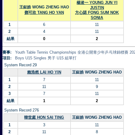
楊浚一 YOUNG JUN YI
王鉦皓 WONG ZHENG HAO
JUSTIN
鄧可欣 TANG HO YAN
方心諾 FONG SUM NOK
SONIA
1
6
11
2
4
11
結果
0
2
賽事:
Youth Table Tennis Championships 全港公開青少年乒乓球錦標賽 20
項目:
Boys U15 Singles 男子 U15 組單打
System Record 29
賴浩然 LAI HO YIN
王鉦皓 WONG ZHENG HAO
1
7
11
2
11
9
3
7
11
結果
1
2
System Record 276
韓世庭 HON SAI TING
王鉦皓 WONG ZHENG HAO
1
3
11
2
11
8