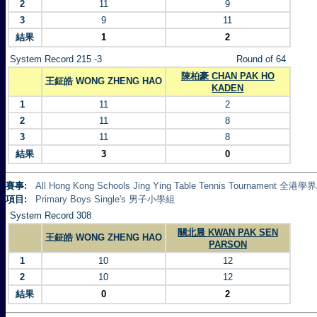
2
11
9
3
9
11
結果
1
2
System Record 215 -3
Round of 64
陳柏豪 CHAN PAK HO
王鉦皓 WONG ZHENG HAO
KADEN
1
11
2
2
11
8
3
11
8
結果
3
0
賽事:
All Hong Kong Schools Jing Ying Table Tennis Tournament
項目:
Primary Boys Single's 男子小學組
System Record 308
關北晨 KWAN PAK SEN
王鉦皓 WONG ZHENG HAO
PARSON
1
10
12
2
10
12
結果
0
2