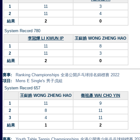
1
11
3
2
11
4
結果
2
0
System Record 780
李冠燁 LI KWUN IP
王鉦皓 WONG ZHENG HAO
1
11
8
2
11
3
結果
2
0
賽事:
Ranking Championships 全港公開乒乓球排名錦標賽 2022
項目:
Mens E Single's 男子戊組
System Record 657
王鉦皓 WONG ZHENG HAO
衛祖彥 WAI CHO YIN
1
11
9
2
8
11
3
4
11
結果
1
2
賽事:
Youth Table Tennis Championships 全港公開青少年乒乓球錦標賽 20