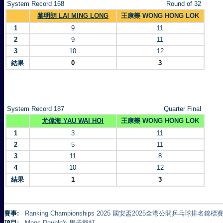
System Record 168
Round of 32
黎明朗 LAI MING LONG
王康樂 WONG HONG LOK
1
9
11
2
9
11
3
10
12
結果
0
3
System Record 187
Quarter Final
尤偉海 YAU WAI HOI
王康樂 WONG HONG LOK
1
3
11
2
5
11
3
11
8
4
10
12
結果
1
3
賽事:
Ranking Championships 2025 國安盃2025全港公開乒乓球排名錦標賽 
項目:
Mens Double's 男子雙打