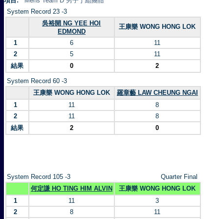
項目:
Mens Team D 男子丁組團體
System Record 23 -3
吳裕開 NG YEE HOI
王康樂 WONG HONG LOK
EDMOND
1
6
11
2
5
11
結果
0
2
System Record 60 -3
王康樂 WONG HONG LOK
羅章藝 LAW CHEUNG NGAI
1
11
8
2
11
8
結果
2
0
System Record 105 -3
Quarter Final
何定謙 HO TING HIM ALVIN
王康樂 WONG HONG LOK
1
11
3
2
8
11