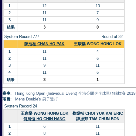
1
12
10
2
11
7
3
11
9
結果
3
0
System Record 777
Round of 32
陳浩柏 CHAN HO PAK
王康樂 WONG HONG LOK
1
11
4
2
11
6
3
9
11
4
11
6
結果
3
1
賽事:
Hong Kong Open (Individual Event) 全港公開乒乓球單項錦標賽 2019
項目:
Mens Double's 男子雙打
System Record 24
王康樂 WONG HONG LOK
蔡煜楷 CHOI YUK KAI ERIC
何展恒 HO CHIN HANG
譚振邦 TAM CHUN BON
1
6
11
2
8
11