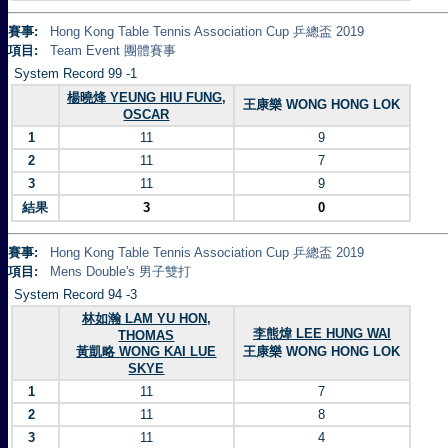
賽事:
Hong Kong Table Tennis Association Cup 乒總盃 2019
項目:
Team Event 團體賽事
System Record 99 -1
楊曉烽 YEUNG HIU FUNG,
王康樂 WONG HONG LOK
OSCAR
1
11
9
2
11
7
3
11
9
結果
3
0
賽事:
Hong Kong Table Tennis Association Cup 乒總盃 2019
項目:
Mens Double's 男子雙打
System Record 94 -3
林如瀚 LAM YU HON,
李熊煒 LEE HUNG WAI
THOMAS
黃凱略 WONG KAI LUE
王康樂 WONG HONG LOK
SKYE
1
11
7
2
11
8
3
11
4