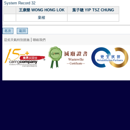
System Record 32
王康樂 WONG HONG LOK
葉子聰 YIP TSZ CHUNG
棄權