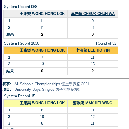
System Record 968
王康樂 WONG HONG LOK
卓俊華 CHEUK CHUN WA
1
11
9
2
11
8
結果
2
0
System Record 1030
Round of 32
王康樂 WONG HONG LOK
李浩然 LEE HO YIN
1
7
11
2
13
15
結果
0
2
賽事:
All Schools Championships 恒生學界盃 2021
項目:
University Boys Singles 男子大專院校組
System Record 15
王康樂 WONG HONG LOK
麥希榮 MAK HEI WING
1
8
11
2
10
12
3
8
11