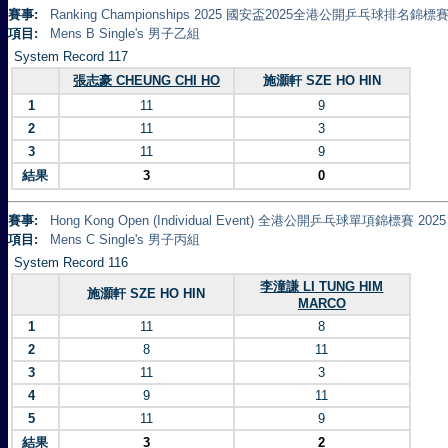
賽事:
Ranking Championships 2025 國安盃2025全港公開乒乓球排名錦標賽 
項目:
Mens B Single's 男子乙組
System Record 117
張志豪 CHEUNG CHI HO
施灝軒 SZE HO HIN
1
11
9
2
11
3
3
11
9
結果
3
0
賽事:
Hong Kong Open (Individual Event) 全港公開乒乓球單項錦標賽 2025
項目:
Mens C Single's 男子丙組
System Record 116
李潼謙 LI TUNG HIM
施灝軒 SZE HO HIN
MARCO
1
11
8
2
8
11
3
11
3
4
9
11
5
11
9
結果
3
2