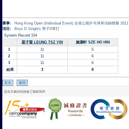
賽事:
Hong Kong Open (Individual Event) 全港公開乒乓球單項錦標賽 2011
項目:
Boys D Single's 男子D單打
System Record 154
梁子賢 LEUNG TSZ YIN
施灝軒 SZE HO HIN
1
11
5
2
11
6
3
11
6
結果
3
0