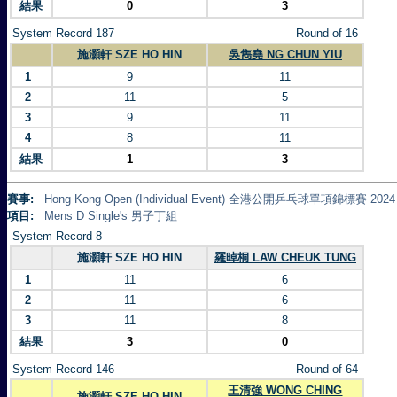
結果
0
3
System Record 187
Round of 16
施灝軒 SZE HO HIN
吳雋堯 NG CHUN YIU
1
9
11
2
11
5
3
9
11
4
8
11
結果
1
3
賽事:
Hong Kong Open (Individual Event) 全港公開乒乓球單項錦標賽 2024
項目:
Mens D Single's 男子丁組
System Record 8
施灝軒 SZE HO HIN
羅晫桐 LAW CHEUK TUNG
1
11
6
2
11
6
3
11
8
結果
3
0
System Record 146
Round of 64
王清強 WONG CHING
施灝軒 SZE HO HIN