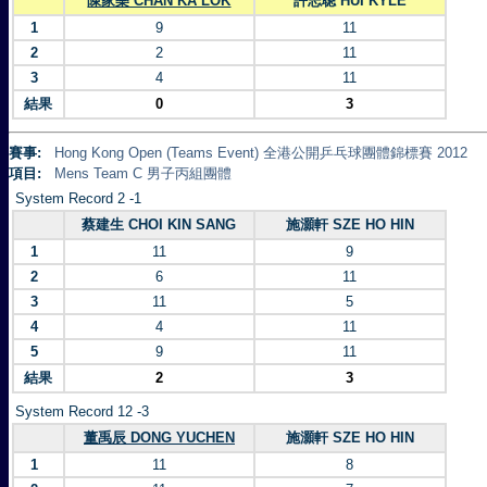
陳家樂 CHAN KA LOK
許志聰 HUI KYLE
1
9
11
2
2
11
3
4
11
結果
0
3
賽事:
Hong Kong Open (Teams Event) 全港公開乒乓球團體錦標賽 2012
項目:
Mens Team C 男子丙組團體
System Record 2 -1
蔡建生 CHOI KIN SANG
施灝軒 SZE HO HIN
1
11
9
2
6
11
3
11
5
4
4
11
5
9
11
結果
2
3
System Record 12 -3
董禹辰 DONG YUCHEN
施灝軒 SZE HO HIN
1
11
8