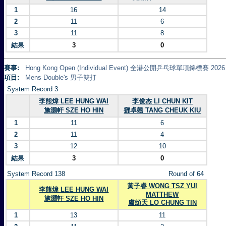
1
16
14
2
11
6
3
11
8
結果
3
0
賽事:
Hong Kong Open (Individual Event) 全港公開乒乓球單項錦標賽 2026
項目:
Mens Double's 男子雙打
System Record 3
李熊煒 LEE HUNG WAI
李俊杰 LI CHUN KIT
施灝軒 SZE HO HIN
鄧卓翹 TANG CHEUK KIU
1
11
6
2
11
4
3
12
10
結果
3
0
System Record 138
Round of 64
黃子睿 WONG TSZ YUI
李熊煒 LEE HUNG WAI
MATTHEW
施灝軒 SZE HO HIN
盧頌天 LO CHUNG TIN
1
13
11