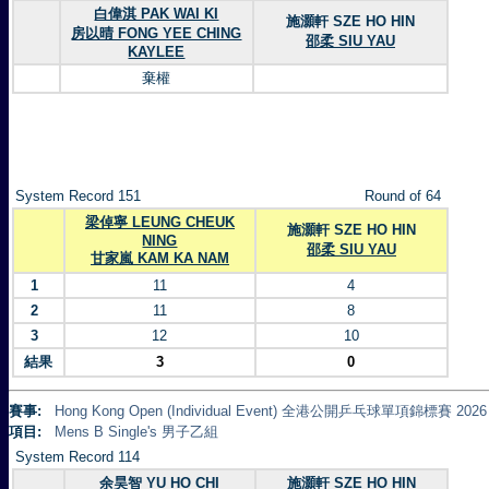
白偉淇 PAK WAI KI
施灝軒 SZE HO HIN
房以晴 FONG YEE CHING
邵柔 SIU YAU
KAYLEE
棄權
System Record 151
Round of 64
梁倬寧 LEUNG CHEUK
施灝軒 SZE HO HIN
NING
邵柔 SIU YAU
甘家嵐 KAM KA NAM
1
11
4
2
11
8
3
12
10
結果
3
0
賽事:
Hong Kong Open (Individual Event) 全港公開乒乓球單項錦標賽 2026
項目:
Mens B Single's 男子乙組
System Record 114
余昊智 YU HO CHI
施灝軒 SZE HO HIN