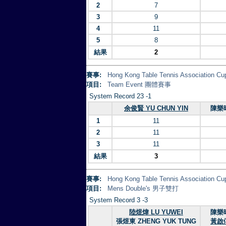
2
7
3
9
4
11
5
8
結果
2
賽事:
Hong Kong Table Tennis Association 
項目:
Team Event 團體賽事
System Record 23 -1
余俊賢 YU CHUN YIN
陳樂晞
1
11
2
11
3
11
結果
3
賽事:
Hong Kong Table Tennis Association 
項目:
Mens Double's 男子雙打
System Record 3 -3
陸煜煒 LU YUWEI
陳樂晞
張煜東 ZHENG YUK TUNG
黃啟僖