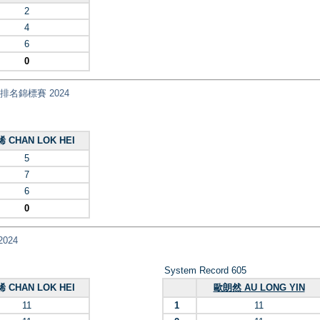
2
4
6
0
乓球排名錦標賽 2024
 CHAN LOK HEI
5
7
6
0
2024
System Record 605
 CHAN LOK HEI
歐朗然 AU LONG YIN
11
1
11