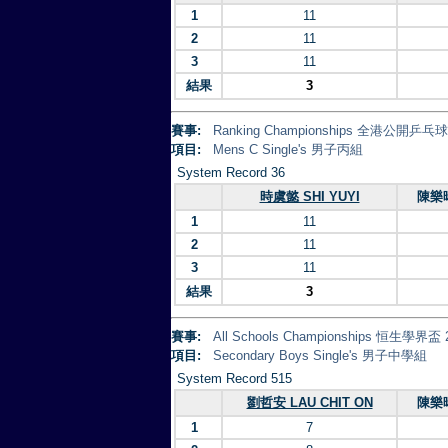
1
11
2
11
3
11
結果
3
賽事:
Ranking Championships 全港公開乒
項目:
Mens C Single's 男子丙組
System Record 36
時虞懿 SHI YUYI
陳樂晞
1
11
2
11
3
11
結果
3
賽事:
All Schools Championships 恒生學界盃 
項目:
Secondary Boys Single's 男子中學組
System Record 515
劉哲安 LAU CHIT ON
陳樂晞
1
7