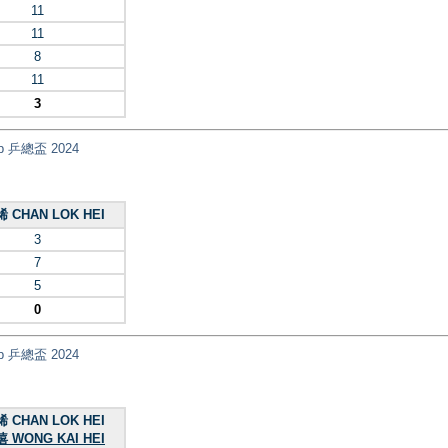
11
11
8
11
3
Cup 乒總盃 2024
 CHAN LOK HEI
3
7
5
0
Cup 乒總盃 2024
 CHAN LOK HEI
 WONG KAI HEI