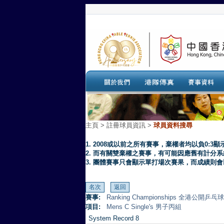
主頁
>
註冊球員資訊 >
球員資料搜尋
1. 2008或以前之所有賽事，棄權者均以負0:3顯
2. 而有關雙棄權之賽事，有可能因應舊有計分
3. 團體賽事只會顯示單打場次賽果，而成績則
賽事:
Ranking Championships 全港公開乒
項目:
Mens C Single's 男子丙組
System Record 8