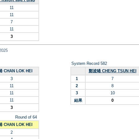
11
11
7
11
3
2025
System Record 582
 CHAN LOK HEI
鄭浚晞 CHENG TSUN HEI
3
1
7
11
2
8
11
3
10
11
結果
0
3
Round of 64
 CHAN LOK HEI
2