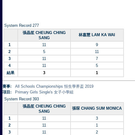
System Record 277
張晶笙 CHEUNG CHING
林嘉慧 LAM KA WAI
SANG
1
11
9
2
5
11
3
11
7
4
11
5
結果
3
1
賽事:
All Schools Championships 恒生學界盃 2019
項目:
Primary Girls Single's 女子小學組
System Record 393
張晶笙 CHEUNG CHING
張琛 CHANG SUM MONICA
SANG
1
11
3
2
11
1
3
11
2