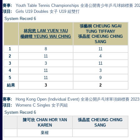
賽事:
Youth Table Tennis Championships 全港公開青少年乒乓球錦標賽 20
項目:
Girls U19 Doubles 女子 U19 組雙打
System Record 6
張藝桐 CHEUNG NGAI
林宛悠 LAM YUEN YAU
TUNG TIFFANY
楊鍏晴 YEUNG WAI CHING
張晶笙 CHEUNG CHING
SANG
1
8
11
2
11
4
3
3
11
4
11
3
5
11
9
結果
3
2
賽事:
Hong Kong Open (Individual Event) 全港公開乒乓球單項錦標賽 2023
項目:
Womens C Singles 女子丙組
System Record 6
陳可欣 CHAN HOR YAN
張晶笙 CHEUNG CHING
KAREN
SANG
棄權