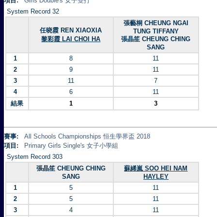
項目:
Girls Double's 女子雙打
System Record 32
張藝桐 CHEUNG NGAI
任晓霞 REN XIAOXIA
TUNG TIFFANY
黎彩霞 LAI CHOI HA
張晶笙 CHEUNG CHING
SANG
1
8
11
2
9
11
3
11
7
4
6
11
結果
1
3
賽事:
All Schools Championships 恒生學界盃 2018
項目:
Primary Girls Single's 女子小學組
System Record 303
張晶笙 CHEUNG CHING
蘇絺嵐 SOO HEI NAM
SANG
HAYLEY
1
5
11
2
5
11
3
4
11