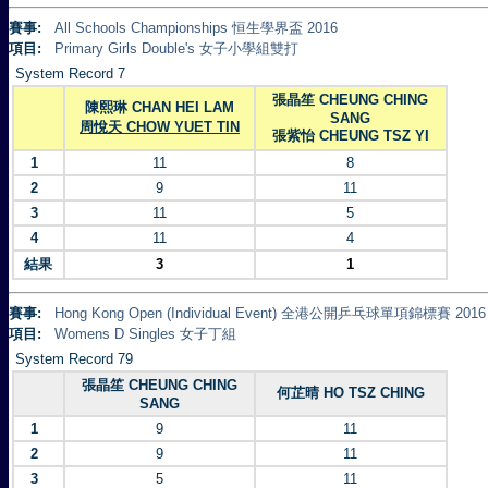
賽事:
All Schools Championships 恒生學界盃 2016
項目:
Primary Girls Double's 女子小學組雙打
System Record 7
張晶笙 CHEUNG CHING
陳熙琳 CHAN HEI LAM
SANG
周悅天 CHOW YUET TIN
張紫怡 CHEUNG TSZ YI
1
11
8
2
9
11
3
11
5
4
11
4
結果
3
1
賽事:
Hong Kong Open (Individual Event) 全港公開乒乓球單項錦標賽 2016
項目:
Womens D Singles 女子丁組
System Record 79
張晶笙 CHEUNG CHING
何芷晴 HO TSZ CHING
SANG
1
9
11
2
9
11
3
5
11