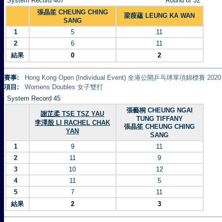
System Record 407
Round of 32
張晶笙 CHEUNG CHING
梁葭蘊 LEUNG KA WAN
SANG
1
5
11
2
6
11
結果
0
2
賽事:
Hong Kong Open (Individual Event) 全港公開乒乓球單項錦標賽 2020
項目:
Womens Doubles 女子雙打
System Record 45
張藝桐 CHEUNG NGAI
謝芷柔 TSE TSZ YAU
TUNG TIFFANY
李澤殷 LI RACHEL CHAK
張晶笙 CHEUNG CHING
YAN
SANG
1
9
11
2
11
9
3
10
12
4
11
5
5
7
11
結果
2
3