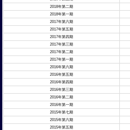
2018年第二期
2018年第一期
2017年第六期
2017年第五期
2017年第四期
2017年第三期
2017年第二期
2017年第一期
2016年第六期
2016年第五期
2016年第四期
2016年第三期
2016年第二期
2016年第一期
2015年第七期
2015年第六期
2015年第五期