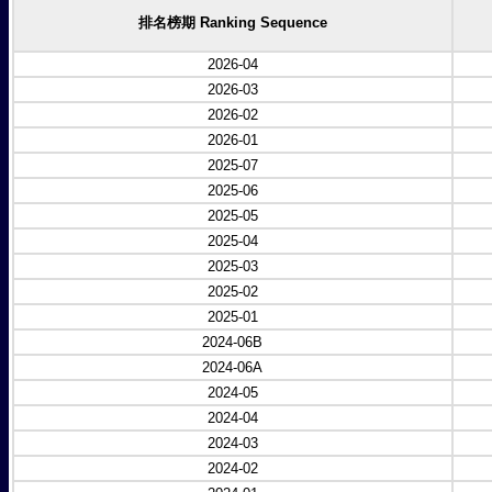
排名榜期 Ranking Sequence
2026-04
2026-03
2026-02
2026-01
2025-07
2025-06
2025-05
2025-04
2025-03
2025-02
2025-01
2024-06B
2024-06A
2024-05
2024-04
2024-03
2024-02