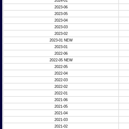
2024-01
2023-06
2023-05
2023-04
2023-03
2023-02
2023-01 NEW
2023-01
2022-06
2022-05 NEW
2022-05
2022-04
2022-03
2022-02
2022-01
2021-06
2021-05
2021-04
2021-03
2021-02