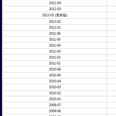
2012-04
2012-03
2012-02 (更新版)
2012-02
2012-01
2011-06
2011-05
2011-04
2011-03
2011-02
2011-01
2010-06
2010-05
2010-04
2010-03
2010-02
2010-01
2009-07
2009-06