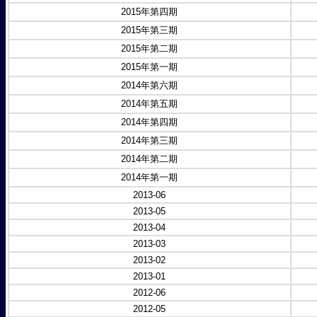
2015年第四期
2015年第三期
2015年第二期
2015年第一期
2014年第六期
2014年第五期
2014年第四期
2014年第三期
2014年第二期
2014年第一期
2013-06
2013-05
2013-04
2013-03
2013-02
2013-01
2012-06
2012-05