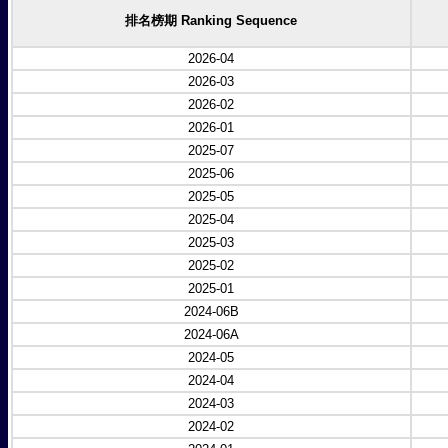
排名榜期 Ranking Sequence
2026-04
2026-03
2026-02
2026-01
2025-07
2025-06
2025-05
2025-04
2025-03
2025-02
2025-01
2024-06B
2024-06A
2024-05
2024-04
2024-03
2024-02