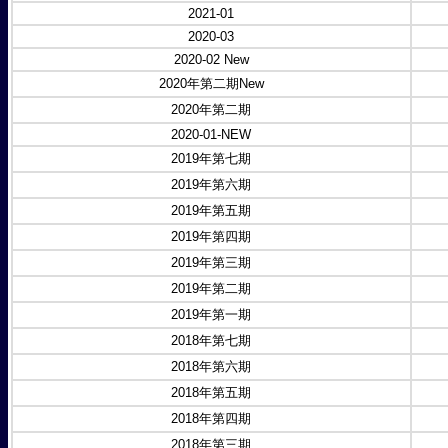
2021-01
2020-03
2020-02 New
2020年第二期New
2020年第二期
2020-01-NEW
2019年第七期
2019年第六期
2019年第五期
2019年第四期
2019年第三期
2019年第二期
2019年第一期
2018年第七期
2018年第六期
2018年第五期
2018年第四期
2018年第三期