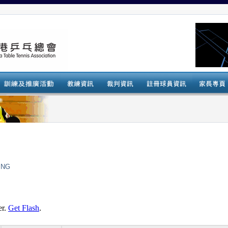
YING
er.
Get Flash
.