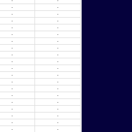
-
-
-
-
-
-
-
-
-
-
-
-
-
-
-
-
-
-
-
-
-
-
-
-
-
-
-
-
-
-
-
-
-
-
-
-
-
-
-
-