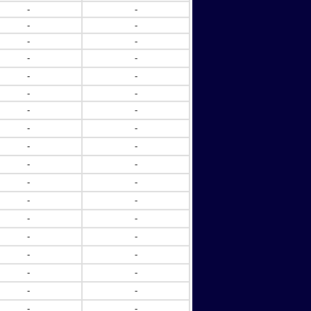
-
-
-
-
-
-
-
-
-
-
-
-
-
-
-
-
-
-
-
-
-
-
-
-
-
-
-
-
-
-
-
-
-
-
-
-