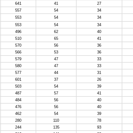
641
41
27
557
54
34
553
54
34
553
54
34
496
62
40
510
65
41
570
56
36
566
53
36
579
47
33
580
47
33
577
44
31
601
37
26
503
54
39
487
57
41
484
56
40
476
56
40
462
54
39
280
110
78
244
135
93