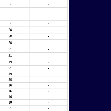
-
-
-
-
-
-
-
-
20
-
20
-
20
-
21
-
21
-
19
-
21
-
19
-
20
-
16
-
16
-
16
-
19
-
21
-