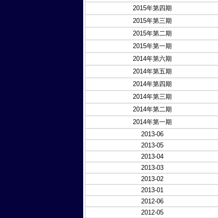
2015年第四期
2015年第三期
2015年第二期
2015年第一期
2014年第六期
2014年第五期
2014年第四期
2014年第三期
2014年第二期
2014年第一期
2013-06
2013-05
2013-04
2013-03
2013-02
2013-01
2012-06
2012-05