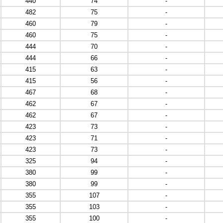
440
74
-
482
75
-
460
79
-
460
75
-
444
70
-
444
66
-
415
63
-
415
56
-
467
68
-
462
67
-
462
67
-
423
73
-
423
71
-
423
73
-
325
94
-
380
99
-
380
99
-
355
107
-
355
103
-
355
100
-