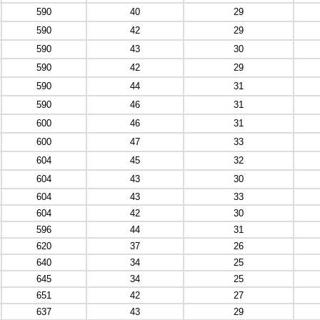
590
40
29
590
42
29
590
43
30
590
42
29
590
44
31
590
46
31
600
46
31
600
47
33
604
45
32
604
43
30
604
43
33
604
42
30
596
44
31
620
37
26
640
34
25
645
34
25
651
42
27
637
43
29