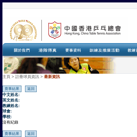
主頁
>
註冊球員資訊 >
最新資訊
中文姓名:
英文姓名:
教練姓名:
球會:
學校:
沒有紀錄