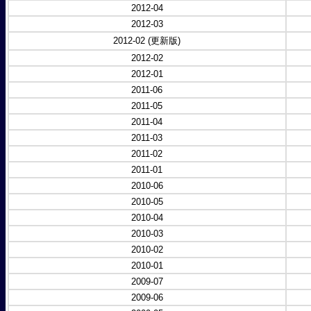
2012-04
2012-03
2012-02 (更新版)
2012-02
2012-01
2011-06
2011-05
2011-04
2011-03
2011-02
2011-01
2010-06
2010-05
2010-04
2010-03
2010-02
2010-01
2009-07
2009-06