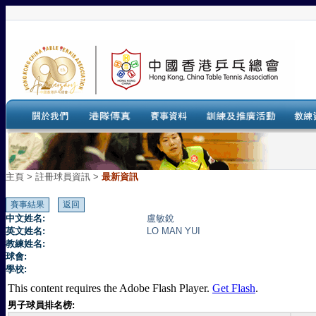
主頁
>
註冊球員資訊 >
最新資訊
中文姓名:
盧敏銳
英文姓名:
LO MAN YUI
教練姓名:
球會:
學校:
This content requires the Adobe Flash Player.
Get Flash
.
男子球員排名榜: