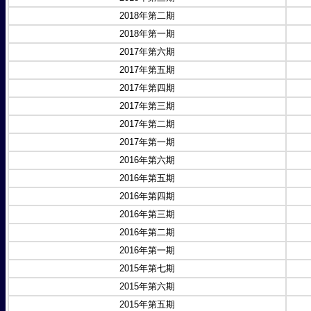
2018年第二期
2018年第一期
2017年第六期
2017年第五期
2017年第四期
2017年第三期
2017年第二期
2017年第一期
2016年第六期
2016年第五期
2016年第四期
2016年第三期
2016年第二期
2016年第一期
2015年第七期
2015年第六期
2015年第五期