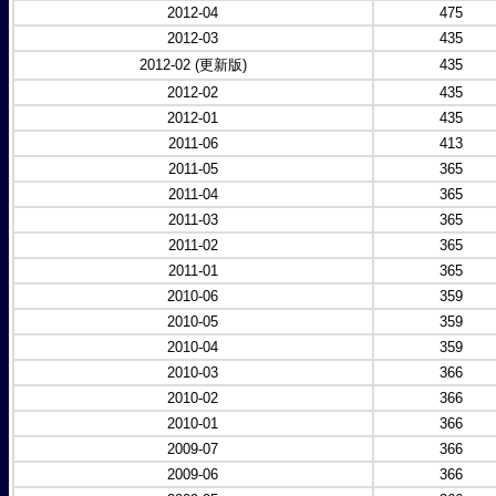
2012-04
475
2012-03
435
2012-02 (更新版)
435
2012-02
435
2012-01
435
2011-06
413
2011-05
365
2011-04
365
2011-03
365
2011-02
365
2011-01
365
2010-06
359
2010-05
359
2010-04
359
2010-03
366
2010-02
366
2010-01
366
2009-07
366
2009-06
366