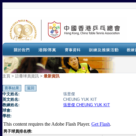
主頁
>
註冊球員資訊 >
最新資訊
中文姓名:
張昱傑
英文姓名:
CHEUNG YUK KIT
教練姓名:
張昱傑 CHEUNG YUK KIT
球會:
學校:
This content requires the Adobe Flash Player.
Get Flash
.
男子球員排名榜: