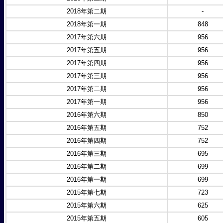
2018年第二期
-
2018年第一期
848
2017年第六期
956
2017年第五期
956
2017年第四期
956
2017年第三期
956
2017年第二期
956
2017年第一期
956
2016年第六期
850
2016年第五期
752
2016年第四期
752
2016年第三期
695
2016年第二期
699
2016年第一期
699
2015年第七期
723
2015年第六期
625
2015年第五期
605