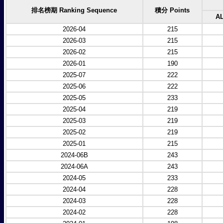
排名榜期 Ranking Sequence
積分 Points
A
2026-04
215
2026-03
215
2026-02
215
2026-01
190
2025-07
222
2025-06
222
2025-05
233
2025-04
219
2025-03
219
2025-02
219
2025-01
215
2024-06B
243
2024-06A
243
2024-05
233
2024-04
228
2024-03
228
2024-02
228