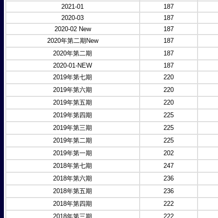
2021-01
187
2020-03
187
2020-02 New
187
2020年第二期New
187
2020年第二期
187
2020-01-NEW
187
2019年第七期
220
2019年第六期
220
2019年第五期
220
2019年第四期
225
2019年第三期
225
2019年第二期
225
2019年第一期
202
2018年第七期
247
2018年第六期
236
2018年第五期
236
2018年第四期
222
2018年第三期
222