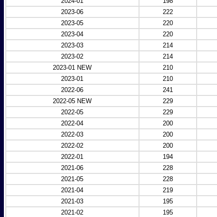
2024-01
198
2023-06
222
2023-05
220
2023-04
220
2023-03
214
2023-02
214
2023-01 NEW
210
2023-01
210
2022-06
241
2022-05 NEW
229
2022-05
229
2022-04
200
2022-03
200
2022-02
200
2022-01
194
2021-06
228
2021-05
228
2021-04
219
2021-03
195
2021-02
195