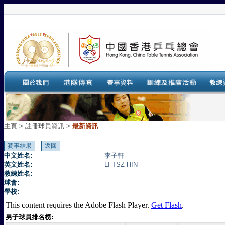
主頁
>
註冊球員資訊 >
最新資訊
中文姓名:
李子軒
英文姓名:
LI TSZ HIN
教練姓名:
球會:
學校:
This content requires the Adobe Flash Player.
Get Flash
.
男子球員排名榜: