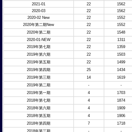
2021-01
22
1562
2020-03
22
1562
2020-02 New
22
1552
2020年第二期New
22
1552
2020年第二期
22
1548
2020-01-NEW
22
1311
2019年第七期
22
1359
2019年第六期
22
1503
2019年第五期
22
1499
2019年第四期
25
1434
2019年第三期
14
1619
2019年第二期
-
-
2019年第一期
4
1703
2018年第七期
4
1874
2018年第六期
4
1909
2018年第五期
4
1906
2018年第四期
7
1718
2018年第三期
-
-