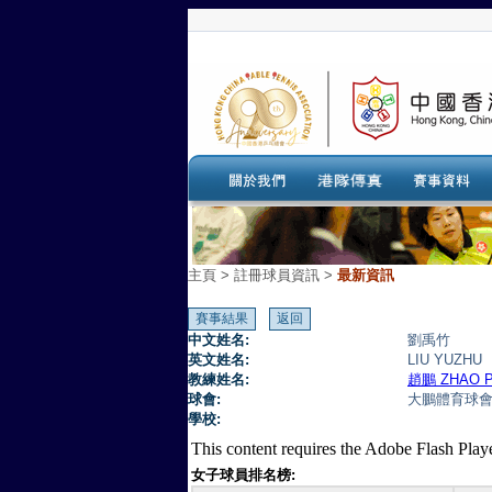
主頁
>
註冊球員資訊 >
最新資訊
中文姓名:
劉禹竹
英文姓名:
LIU YUZHU
教練姓名:
趙鵬 ZHAO 
球會:
大鵬體育球
學校:
This content requires the Adobe Flash Play
女子球員排名榜: