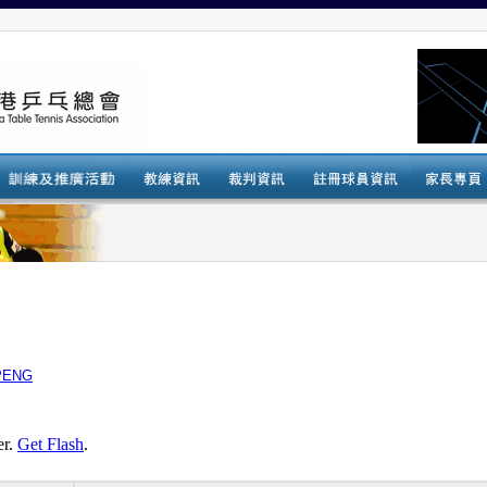
PENG
會
er.
Get Flash
.