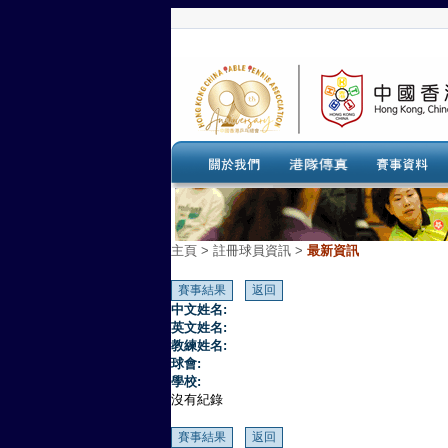
主頁
>
註冊球員資訊 >
最新資訊
中文姓名:
英文姓名:
教練姓名:
球會:
學校:
沒有紀錄