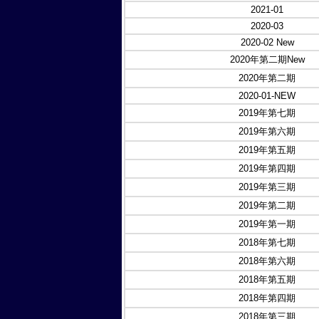
2021-01
2020-03
2020-02 New
2020年第二期New
2020年第二期
2020-01-NEW
2019年第七期
2019年第六期
2019年第五期
2019年第四期
2019年第三期
2019年第二期
2019年第一期
2018年第七期
2018年第六期
2018年第五期
2018年第四期
2018年第三期