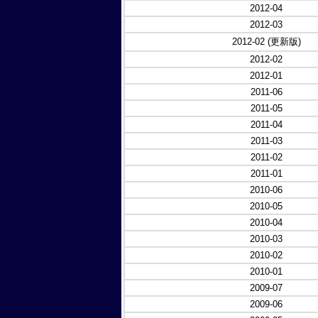
2012-04
2012-03
2012-02 (更新版)
2012-02
2012-01
2011-06
2011-05
2011-04
2011-03
2011-02
2011-01
2010-06
2010-05
2010-04
2010-03
2010-02
2010-01
2009-07
2009-06