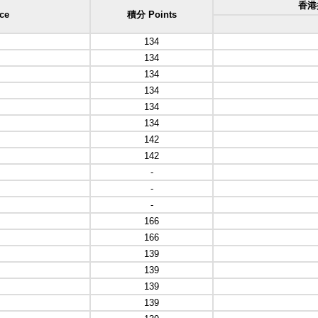
香港排
ce
積分 Points
134
134
134
134
134
134
142
142
-
-
-
166
166
139
139
139
139