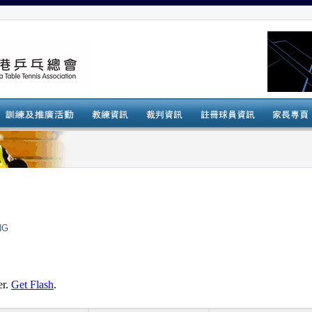
ING
er.
Get Flash
.