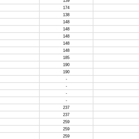
139
174
138
148
148
148
148
148
185
190
190
-
-
-
-
237
237
259
259
259