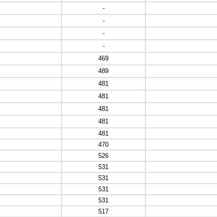
-
-
-
-
469
489
481
481
481
481
481
470
526
531
531
531
531
517