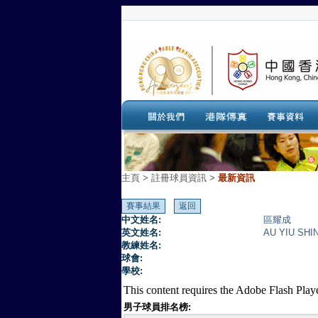
主頁
>
註冊球員資訊 >
最新資訊
中文姓名:
區耀成
英文姓名:
AU YIU SH
教練姓名:
球會:
學校:
This content requires the Adobe Flash Play
男子球員排名榜: