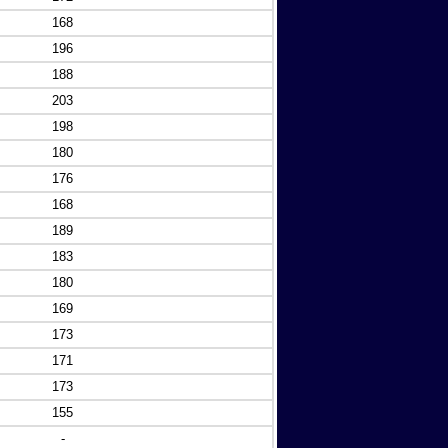
168
196
188
203
198
180
176
168
189
183
180
169
173
171
173
155
-