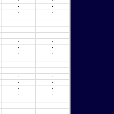
-
-
-
-
-
-
-
-
-
-
-
-
-
-
-
-
-
-
-
-
-
-
-
-
-
-
-
-
-
-
-
-
-
-
-
-
-
-
-
-