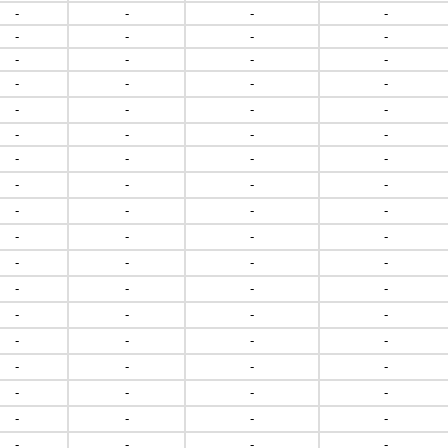
-
-
-
-
-
-
-
-
-
-
-
-
-
-
-
-
-
-
-
-
-
-
-
-
-
-
-
-
-
-
-
-
-
-
-
-
-
-
-
-
-
-
-
-
-
-
-
-
-
-
-
-
-
-
-
-
-
-
-
-
-
-
-
-
-
-
-
-
-
-
-
-