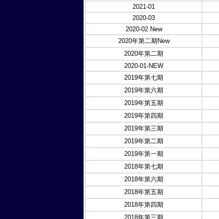
2021-01
2020-03
2020-02 New
2020年第二期New
2020年第二期
2020-01-NEW
2019年第七期
2019年第六期
2019年第五期
2019年第四期
2019年第三期
2019年第二期
2019年第一期
2018年第七期
2018年第六期
2018年第五期
2018年第四期
2018年第三期