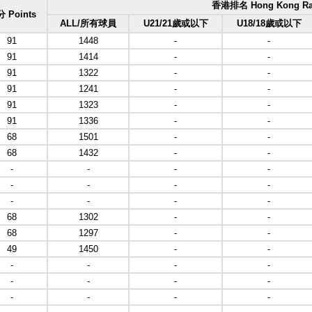
香港排名 Hong Kong Ra
 Points
ALL/所有球員
U21/21歲或以下
U18/18歲或以下
91
1448
-
-
91
1414
-
-
91
1322
-
-
91
1241
-
-
91
1323
-
-
91
1336
-
-
68
1501
-
-
68
1432
-
-
-
-
-
-
-
-
-
-
-
-
-
-
68
1302
-
-
68
1297
-
-
49
1450
-
-
-
-
-
-
-
-
-
-
-
-
-
-