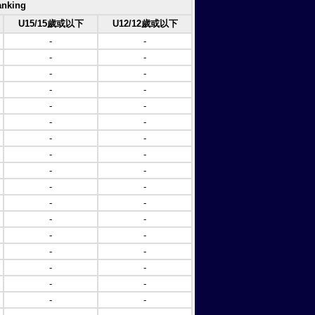
nking
U15/15歲或以下
U12/12歲或以下
-
-
-
-
-
-
-
-
-
-
-
-
-
-
-
-
-
-
-
-
-
-
-
-
-
-
-
-
-
-
-
-
-
-