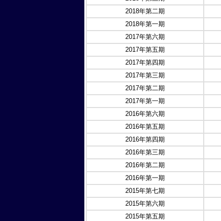
2018年第二期
2018年第一期
2017年第六期
2017年第五期
2017年第四期
2017年第三期
2017年第二期
2017年第一期
2016年第六期
2016年第五期
2016年第四期
2016年第三期
2016年第二期
2016年第一期
2015年第七期
2015年第六期
2015年第五期