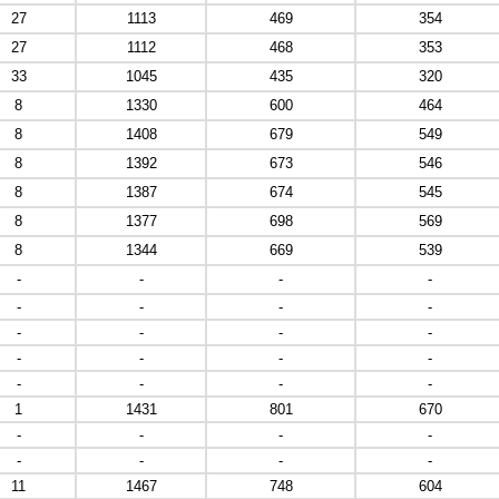
27
1113
469
354
27
1112
468
353
33
1045
435
320
8
1330
600
464
8
1408
679
549
8
1392
673
546
8
1387
674
545
8
1377
698
569
8
1344
669
539
-
-
-
-
-
-
-
-
-
-
-
-
-
-
-
-
-
-
-
-
1
1431
801
670
-
-
-
-
-
-
-
-
11
1467
748
604