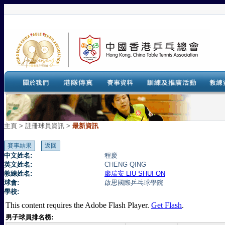
主頁
>
註冊球員資訊 >
最新資訊
中文姓名:
程慶
英文姓名:
CHENG QING
教練姓名:
廖瑞安 LIU SHUI ON
球會:
啟思國際乒乓球學院
學校:
This content requires the Adobe Flash Player.
Get Flash
.
男子球員排名榜: