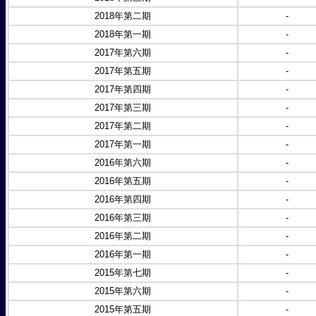
2018年第二期
-
2018年第一期
-
2017年第六期
-
2017年第五期
-
2017年第四期
-
2017年第三期
-
2017年第二期
-
2017年第一期
-
2016年第六期
-
2016年第五期
-
2016年第四期
-
2016年第三期
-
2016年第二期
-
2016年第一期
-
2015年第七期
-
2015年第六期
-
2015年第五期
-