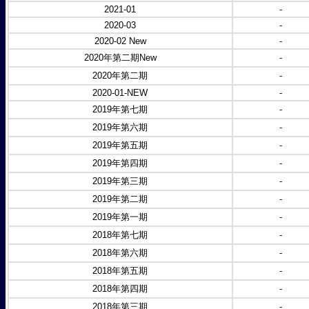
2021-01
-
2020-03
-
2020-02 New
-
2020年第二期New
-
2020年第二期
-
2020-01-NEW
-
2019年第七期
-
2019年第六期
-
2019年第五期
-
2019年第四期
-
2019年第三期
-
2019年第二期
-
2019年第一期
-
2018年第七期
-
2018年第六期
-
2018年第五期
-
2018年第四期
-
2018年第三期
-