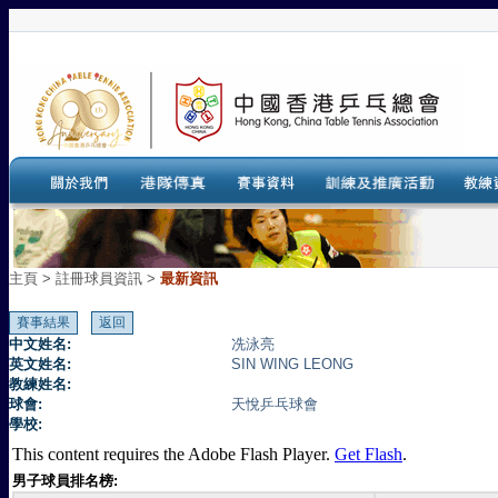
主頁
>
註冊球員資訊 >
最新資訊
中文姓名:
冼泳亮
英文姓名:
SIN WING LEONG
教練姓名:
球會:
天悅乒乓球會
學校:
This content requires the Adobe Flash Player.
Get Flash
.
男子球員排名榜: