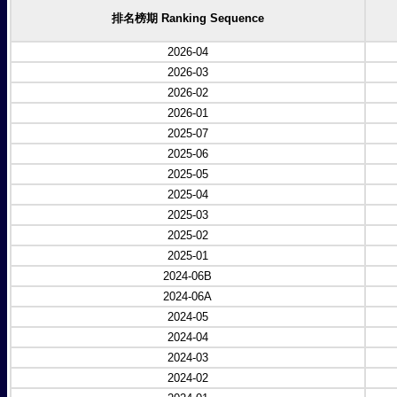
排名榜期 Ranking Sequence
2026-04
2026-03
2026-02
2026-01
2025-07
2025-06
2025-05
2025-04
2025-03
2025-02
2025-01
2024-06B
2024-06A
2024-05
2024-04
2024-03
2024-02