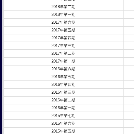
2018年第二期
2018年第一期
2017年第六期
2017年第五期
2017年第四期
2017年第三期
2017年第二期
2017年第一期
2016年第六期
2016年第五期
2016年第四期
2016年第三期
2016年第二期
2016年第一期
2015年第七期
2015年第六期
2015年第五期