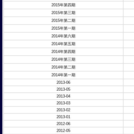
2015年第四期
2015年第三期
2015年第二期
2015年第一期
2014年第六期
2014年第五期
2014年第四期
2014年第三期
2014年第二期
2014年第一期
2013-06
2013-05
2013-04
2013-03
2013-02
2013-01
2012-06
2012-05